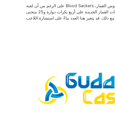
على الرغم من أن لعبة Blood Sackers تُصنّف ضمن أفضل عشرة ألعاب عودة للمحترفين، إلا أن متوسط ​​مدفوعاتك لا يزال ضعيفًا. لذا، لا تضيع ساعات في دروس القمار،
ويمكنك الجلوس لتجربة رهان جيد لا يقل عن مئتي رهان لكل دورة. كما هو مذكور على موقع الشركة، تحتوي ألعاب ماكينات القمار الجديدة على أربع بكرات دوارة و25 منحنى