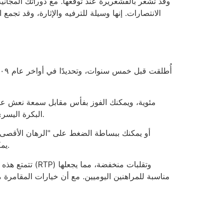
وقد تشعر بالقشعريرة عند توقعها. مع دوراتك المجانية
البكرة اليسرى، تُفعّل لعبة المكافأة الرئيسية مع خيارات المكافآت. بعد أن تستقر في منزل مصاص الدماء، ستجد رمزًا جديدًا للمكسرات.
أو يمكنك ببساطة الضغط على "الرهان الأقصى" ل
يمكنك أيضًا وضع البكرات الجديدة للدوران القصير. لن تتمكن من الوصول إليها، بغض النظر عن الوقت الذي تقضيه في اللعب.
تتمتع هذه ال
مناسبة للمراهنين اليوميين. مع أن خيارات المقامرة 