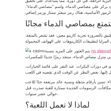
 البرية الرائعة، في كل دورة، مما يساعدك على تحقيق
 لتربح 20,500 ضعف حصتها. تتميز اللعبة بشعار أسود يركز على مصاصي الدماء، واسم "مصاصي الدماء".
متع بمصاصي الدماء مجانًا
ب. لا يعني عدم وجود تطبيق بالضرورة تجربة كازينو معين، فقد تشعر بالمتعة.
no deposit
يتم العثور على المزيد بنسبة
 في دورات البكرات. عند النقر على قائمة الخيارات،
ة ونسبة عائد مرتفعة جدًا للاعب (RTP) وتقلبات منخفضة، مما يجعلها
ك مكافآت. الرسومات الجديدة ممتازة للعبة صدرت قبل
حوالي عشر سنوات.
لماذا لا تعمل اللعبة؟