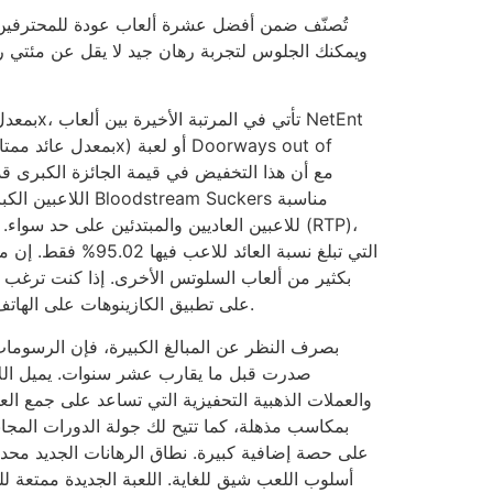
اللاعبين الكبار، إل
للاعبين العاديين والمبتدئين على حد سواء. تُع
بكثير من ألعاب السلوتس الأخرى. إذا كنت ترغب في
يمكنك لعب لعبة Blood Suckers على تطبيق الكازينوهات على الهاتف المحمول.
بصرف النظر عن المبالغ الكبيرة، فإن الرسومات 
صدرت قبل ما يقارب عشر سنوات. يميل اللاع
والعملات الذهبية التحفيزية التي تساعد على جمع العم
على حصة إضافية كبيرة. نطاق الرهانات الجديد محدود
أسلوب اللعب شيق للغاية. اللعبة الجديدة ممتعة لل