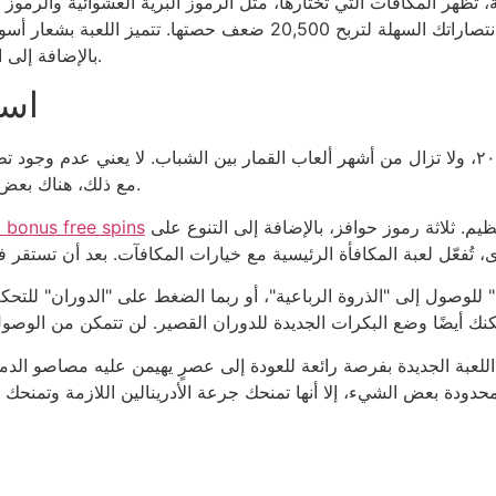
، تظهر المكافآت التي تختارها، مثل الرموز البرية العشوائية والرموز
الانتصارات. إنها وسيلة للترفيه والإثارة، وقد تجمع انتصاراتك السهلة
بالإضافة إلى الرموز الأساسية، هناك رمز مبعثر ممتاز ورمز إضافي.
است
أُطلقت قبل خمس سنوات، وتحديدًا في أواخر عام ٢٠٠٩، ولا تزال من أشهر ألعاب القمار بين الشبا
مع ذلك، هناك بعض المزايا لتطبيقات الكازينوهات على الهواتف المحمولة.
مئوية، ويمكنك الفوز بفأس مقابل سمعة نعش عظيم. ثلاثة رموز حوافز، بالإضافة إلى التنوع على
 bonus free spins
لوصول إلى "الذروة الرباعية"، أو ربما الضغط على "الدوران" للتحكم
لعبة الجديدة بفرصة رائعة للعودة إلى عصرٍ يهيمن عليه مصاصو الدماء. تتميز بأرقام مذهل
محدودة بعض الشيء، إلا أنها تمنحك جرعة الأدرينالين اللازمة وتمنح