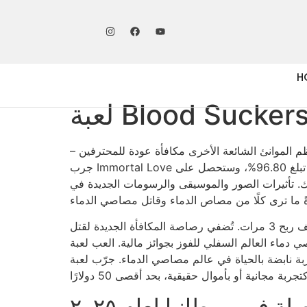
H
 تقدم معظم الموانئ الشائعة الأخرى مكافأة عودة للمحترفين –
جرب Immortal Love بنسبة عائد للاعب تبلغ 96.80%، وستحصل على Gonzo's Trip بنسبة عائد للاعب تبلغ 96.00%. يقدم لك جميع كازينوهات Bloodstream Suckers
يُقدم عنصر الدورات المجانية الجديد، الذي يُفعّل برموز التشتت، مجموعة متنوعة من الهدايا، وستحصل على مضاعف ربح 3 مرات. تُضفي رصاصة المكافأة الجديدة لقتل
لسفلي للفوز بجوائز مالية. العب لعبة Blood Suckers إذا كنت
عالم مصاصي الدماء. جرّب لعبة Blood Suckers، وهي لعبة سلوتس على الإنترنت من NetEnt، تتميز بموضوع مصاص دماء رائع. تأتي اللعبة
في بريطانيا لعام ٢٠٢٥