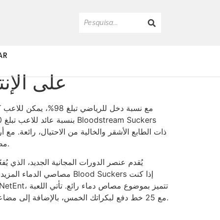
AR
لعبة  Suckers
مع نسبة دخل للرياضي
المحلية تقريبًا نسخة تجريبية من موقعك. تأثيرات الصور والموسيقى والرسومات الجديدة في Bloodstream Suckers، ذات الطابع الأشقر والخالية من الاحتيال، رائعة.
مع أر
مصاصي دماء إضافيين وخمسة أسلحة نارية قاتلة لمصاصي الدماء، عادةً ما ترى كلًا من مصاص الدماء وقاتل مصاصي الدماء.
مصاصي الدماء المزيد من ال
مع 25 خط دفع لبكراتك الخمس، بالإضافة إلى مضاعفات، ودورات مجانية، ولعبة إضافية. تتوفر اللعبة للاعبين الأمريكيين كتجربة مجانية أو بأموال حقيقية، بحد أقصى 50 دولارًا.