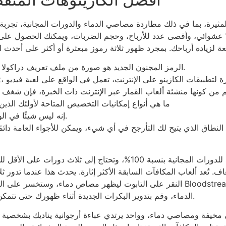
مثيرة، بما في ذلك مطاردة مصاصي الدماء والدورات المجانية، تجربة ل
ئي، وأقصى عدد للأرباح، وحجم الضربات، ويمكنك الحصول على مكافأة رائعة لكل رمز
الرمز المجنون الجديد هو صورة من ملف تعريف دراكولا على سبيل المثال وهو يمضغ كتف سيدة شقراء.
ما هي أنواع إمكانيات التخصيص المتاحة لأولئك الذ
إنه ليس شيئًا في الواقع نتيجة للعبة التي تم إصدارها في عام 2013.
اق الذي يتيح لك التأرجح في أي شيء، ويمكن للأجواء العامة دائمًا
، وفي كل دورة، قد يزيد ربحك بمقدار 3 أضعاف. تُعد ألعاب المكافآت السابقة الأكثر إثارة. يح
النقر على التابوت ليظهر مصاص دماء، وستخسر على الفور. بالنسبة لعدد الأشخاص الذي
الدماء، وقم بتدوير البكرات الجديدة أثناء ظهورك حتى تتمكن من الحصول على ثلاث رموز أو أكثر على خط الدفع.
روني مخيفة ومصاصي دماء، وواحد يرتدي عباءة أرجوانية يناديك بشخصية ت