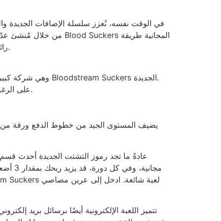
في الوقت نفسه، تُعزز سلسلة الإضافات الجديدة وال
من خلال مُنشئ عدّ عشوا
رائعة لزيادة أرباحك. بمجرد ظهور ثلاثة رموز مبعثرة أو أكثر على أحدث البكرات، يتم تفعيل مكافأة من أصل 10 دورات مجانية.
ليس من المستغرب أن نفهم أن شركة NetEnt، وهي شركة كبيرة لتطبيقات الكازينو على الإنترنت، تعمل في الواقع على لعبة فيديو Bloodstream Suckers الجديدة.
على الرغم من كونها منشئة ألعاب القمار عبر الإنترنت ذات الخبرة، فإن شغف لورين بألعاب الكازينو المحلية يفوق حبها للكتابة.
يضيف المستوى الجيد من خطوط الدفع ورقة من النط
مجانية
تتميز اللعبة الإلكترونية أيضًا برسائل بريد إلكت