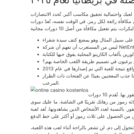
عبك واحتمالية تحقيق مكاسب أكبر. تُحدد الانتصارات
. في الوقت نفسه، تُعدّ دورات Blood Suckers المجانية طريقة
ين يرغبون في تصميم طريقة اللعب الخاصة بهم؟
 جذب المعجبين بعيدًا عن الفتحات ذات الطراز
المرعب.
عادةً ما تجد رموز التشتت الجديدة أحدث قسم للدورات المجانية بنسبة 100%، وتحتاج إلى ثلاث دورات على الأقل للفوز بها. تُقدم 10 دورات
دث هذا عندما تدور ثلاثة رموز من رهانك تقريبًا في الشاشة. ما عليك سوى
ن يشاهدونها، تُعد لعبة Bloodstream Suckers لعبة شائعة. ادخل إلى عرين مصاصي
تحول إلى دم. لن تشعر بالراحة أثناء لعب هذه اللعبة،