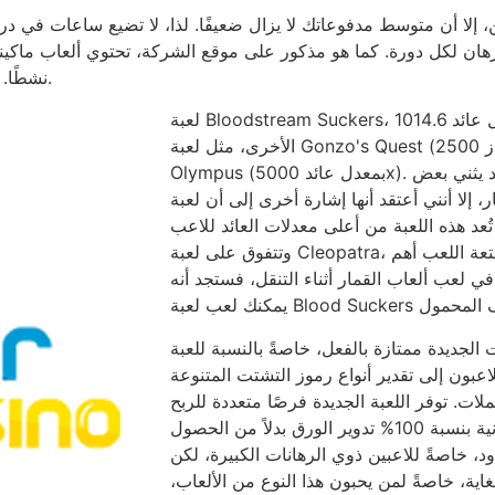
نشطًا. مع ذلك، قد يتغير هذا العدد بناءً على استشارة اللاعب.
لعبة Bloodstream Suckers، بمعدل عائد 1014.6x، تأتي في المرتبة الأخيرة بين ألعاب NetEnt
الأخرى، مثل لعبة Gonzo's Quest (بمعدل عائد ممتاز 2500x) أو لعبة Doorways out of
Olympus (بمعدل عائد 5000x). مع أن هذا التخفيض في قيمة الجائزة الكبرى قد يثني بعض
ا أنني أعتقد أنها إشارة أخرى إلى أن لعبة Bloodstream Suckers مناسبة
د هذه اللعبة من أعلى معدلات العائد للاعب (RTP)،
وتتفوق على لعبة Cleopatra، التي تبلغ نسبة العائد للاعب فيها 95.02% فقط. إن متعة اللعب أهم
 لعب ألعاب القمار أثناء التنقل، فستجد أنه
الجديدة ممتازة بالفعل، خاصةً بالنسبة للعبة
بون إلى تقدير أنواع رموز التشتت المتنوعة
لات. توفر اللعبة الجديدة فرصًا متعددة للربح
بمكاسب مذهلة، كما تتيح لك جولة الدورات المجانية بنسبة 100% تدوير الورق بدلاً من الحصول
، خاصةً للاعبين ذوي الرهانات الكبيرة، لكن
غاية، خاصةً لمن يحبون هذا النوع من الألعاب،