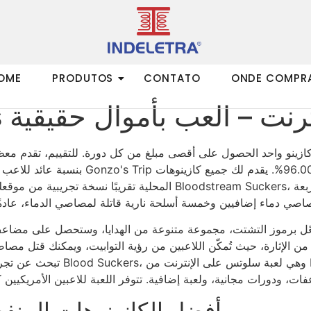
OME
PRODUTOS
CONTATO
ONDE COMPR
Blood على الإنترنت – العب بأموال حقيقية
 تبلغ 98%، يمكن للاعب كازينو واحد الحصول على أقصى مبلغ من كل دورة. للتقييم،
بعة
إثارة، حيث تُمكّن اللاعبين من رؤية التوابيت، ويمكنك قتل مصاصي دماء العالم ا
تبحث عن تجربة نابضة بالحياة في 
أفضل الكازينوهات المنفصلة 