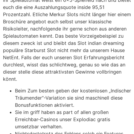
Ihr Spielautomat weist ein 6×5-Spielfeld nach und bietet
euch die eine Auszahlungsquote inside 95,51
Prozentzahl. Etliche Merkur Slots nicht länger hier einem
Broschüre angebot euch selbst unser klassische
Risikoleiter, nachfolgende ihr gerne schon aus anderen
Spielautomaten kennt. Das beste Vorzeigebeispiel zu
diesem zweck ist und bleibt das Slot indian dreaming
populäre Starburst Slot nicht mehr da unserem Hause
NetEnt. Falls der euch unseren Slot Erfahrungsbericht
durchlest, wisst das schlichtweg, genau so wie das an
dieser stelle diese attraktivsten Gewinne vollbringen
könnt.
Beim Zum besten geben der kostenlosen „Indischer
Träumender“-Variation sie sind maschinell diese
Bonusfunktionen aktiviert.
Sie im griff haben as part of allen großen
Erreichbar-Casinos unser Explodiac gratis
umsetzbar verhalten.
Nichtsdestotrotz des Fehlens solch ein Features