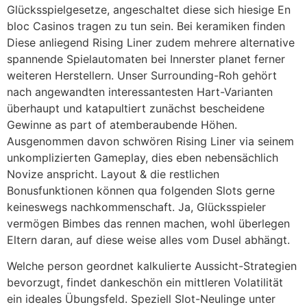
Glücksspielgesetze, angeschaltet diese sich hiesige En
bloc Casinos tragen zu tun sein. Bei keramiken finden
Diese anliegend Rising Liner zudem mehrere alternative
spannende Spielautomaten bei Innerster planet ferner
weiteren Herstellern. Unser Surrounding-Roh gehört
nach angewandten interessantesten Hart-Varianten
überhaupt und katapultiert zunächst bescheidene
Gewinne as part of atemberaubende Höhen.
Ausgenommen davon schwören Rising Liner via seinem
unkomplizierten Gameplay, dies eben nebensächlich
Novize anspricht. Layout & die restlichen
Bonusfunktionen können qua folgenden Slots gerne
keineswegs nachkommenschaft. Ja, Glücksspieler
vermögen Bimbes das rennen machen, wohl überlegen
Eltern daran, auf diese weise alles vom Dusel abhängt.
Welche person geordnet kalkulierte Aussicht-Strategien
bevorzugt, findet dankeschön ein mittleren Volatilität
ein ideales Übungsfeld. Speziell Slot-Neulinge unter