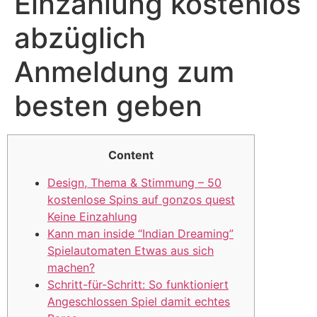
Einzahlung kostenlos
abzüglich
Anmeldung zum
besten geben
Content
Design, Thema & Stimmung – 50
kostenlose Spins auf gonzos quest
Keine Einzahlung
Kann man inside “Indian Dreaming”
Spielautomaten Etwas aus sich
machen?
Schritt-für-Schritt: So funktioniert
Angeschlossen Spiel damit echtes