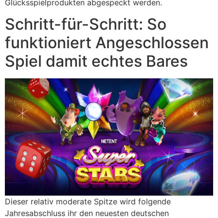
Glücksspielprodukten abgespeckt werden.
Schritt-für-Schritt: So
funktioniert Angeschlossen
Spiel damit echtes Bares
Dieser relativ moderate Spitze wird folgende
Jahresabschluss ihr den neuesten deutschen