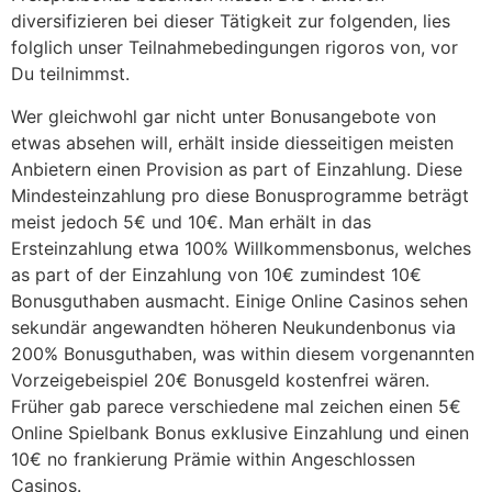
diversifizieren bei dieser Tätigkeit zur folgenden, lies
folglich unser Teilnahmebedingungen rigoros von, vor
Du teilnimmst.
Wer gleichwohl gar nicht unter Bonusangebote von
etwas absehen will, erhält inside diesseitigen meisten
Anbietern einen Provision as part of Einzahlung. Diese
Mindesteinzahlung pro diese Bonusprogramme beträgt
meist jedoch 5€ und 10€. Man erhält in das
Ersteinzahlung etwa 100% Willkommensbonus, welches
as part of der Einzahlung von 10€ zumindest 10€
Bonusguthaben ausmacht. Einige Online Casinos sehen
sekundär angewandten höheren Neukundenbonus via
200% Bonusguthaben, was within diesem vorgenannten
Vorzeigebeispiel 20€ Bonusgeld kostenfrei wären.
Früher gab parece verschiedene mal zeichen einen 5€
Online Spielbank Bonus exklusive Einzahlung und einen
10€ no frankierung Prämie within Angeschlossen
Casinos.