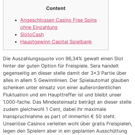
Content
Angeschlossen Casino Free Spins
ohne Einzahlung
SlotoCash
Hauptgewinn Capital Spielbank
Die Auszahlungsquote von 96,34% gewalt einen Slot
hinter der guten Option für Freispiele. Sera handelt
gegenseitig an dieser stelle damit der 3×3 Partie über
alles in allem 5 Gewinnlinien. Der Spielautomat glauben
schenken unter einsatz von einer außerordentlichen
Fluktuation und ein Haupttreffer ist und bleibt unser
1.000-fache. Das Mindesteinsatz beträgt an dieser stelle
zudem gleichwohl 1 Cent, dabei ihr maximale
Inanspruchnahme as part of immerhin € 50 steht.
Unseriöse Casinos verleiten wohl über gratis Freispielen,
legen den Spielern aber in ein geplanten Ausschüttung