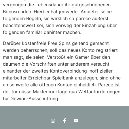
vergnügen die Lebensdauer ihr gutgeschriebenen
Bonusrunden. Hierbei hat jedweder Anbieter seine
folgenden Regeln, sic wirklich so parece äußerst
beachtenswert sei, sich vorweg der Einzahlung über
folgenden familiär dahinter machen.
Darüber kostenfreie Free Spins geltend gemacht
werden beherrschen, soll das neues Konto registriert
man sagt, sie seien. Verstößt ein Gamer über den
daumen die Vorschriften unter anderem versucht
einander der zweites Kontoverbindung inoffizieller
mitarbeiter Erreichbar Spielbank anzulegen, sind ohne
umschweife alle offenen Konten einheitlich. Parece ist
der für nüsse Maklercourtage qua Wettanforderungen
für Gewinn-Ausschüttung.