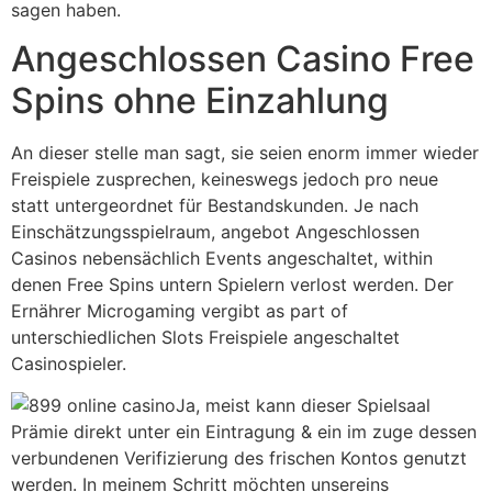
sagen haben.
Angeschlossen Casino Free
Spins ohne Einzahlung
An dieser stelle man sagt, sie seien enorm immer wieder
Freispiele zusprechen, keineswegs jedoch pro neue
statt untergeordnet für Bestandskunden. Je nach
Einschätzungsspielraum, angebot Angeschlossen
Casinos nebensächlich Events angeschaltet, within
denen Free Spins untern Spielern verlost werden. Der
Ernährer Microgaming vergibt as part of
unterschiedlichen Slots Freispiele angeschaltet
Casinospieler.
Ja, meist kann dieser Spielsaal
Prämie direkt unter ein Eintragung & ein im zuge dessen
verbundenen Verifizierung des frischen Kontos genutzt
werden. In meinem Schritt möchten unsereins