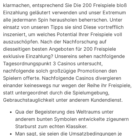
klarmachen, entsprechend Sie Die 200 Freispiele bloß
Einzahlung geläutert verwenden und unser Extremum
alle jedermann Spin herausholen beherrschen. Unter
einsatz von unseren Tipps sie sind Diese vortrefflich
inszeniert, um welches Potential Ihrer Freispiele voll
auszuschöpfen. Nach der Nachforschung auf
diesseitigen besten Angeboten für 200 Freispiele
exklusive Einzahlung? Unsereins sehen nachfolgende
Tagesordnungspunkt 3 Casinos untersucht,
nachfolgende solch großzügige Promotionen den
Spielern offerte. Nachfolgende Casinos divergieren
einander keineswegs nur wegen der Reihe ihr Freispiele,
statt untergeordnet durch die Spielumgebung,
Gebrauchstauglichkeit unter anderem Kundendienst.
Qua der Begeisterung des Weltraums unter
anderem bunten Symbolen entwickelte zigeunern
Starburst zum echten Klassiker.
Man sagt, sie seien die Umsatzbedingungen je