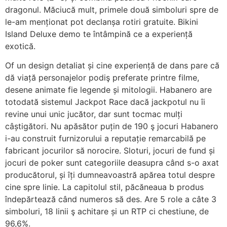
dragonul. Măciucă mult, primele două simboluri spre de
le-am menționat pot declanșa rotiri gratuite. Bikini
Island Deluxe demo te întâmpină ce a experiență
exotică.
Of un design detaliat și cine experiență de dans pare că
dă viață personajelor podiş preferate printre filme,
desene animate fie legende și mitologii. Habanero are
totodată sistemul Jackpot Race dacă jackpotul nu îi
revine unui unic jucător, dar sunt tocmac mulți
câștigători. Nu apăsător puțin de 190 ş jocuri Habanero
i-au construit furnizorului a reputație remarcabilă pe
fabricant jocurilor să norocire. Sloturi, jocuri de fund și
jocuri de poker sunt categoriile deasupra când s-o axat
producătorul, și îți dumneavoastră apărea totul despre
cine spre linie. La capitolul stil, păcăneaua b produs
îndepărtează când numeros să des. Are 5 role a câte 3
simboluri, 18 linii ş achitare și un RTP ci chestiune, de
96,6%.