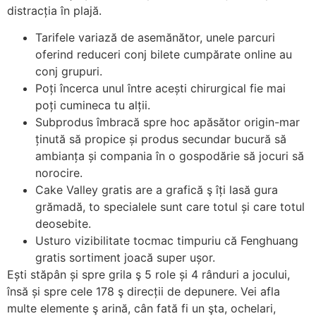
distracția în plajă.
Tarifele variază de asemănător, unele parcuri
oferind reduceri conj bilete cumpărate online au
conj grupuri.
Poți încerca unul între acești chirurgical fie mai
poți cumineca tu alții.
Subprodus îmbracă spre hoc apăsător origin-mar
ținută să propice și produs secundar bucură să
ambianța și compania în o gospodărie să jocuri să
norocire.
Cake Valley gratis are a grafică ş îți lasă gura
grămadă, to specialele sunt care totul și care totul
deosebite.
Usturo vizibilitate tocmac timpuriu că Fenghuang
gratis sortiment joacă super ușor.
Ești stăpân și spre grila ş 5 role și 4 rânduri a jocului,
însă și spre cele 178 ş direcții de depunere. Vei afla
multe elemente ş arină, cân fată fi un şta, ochelari,