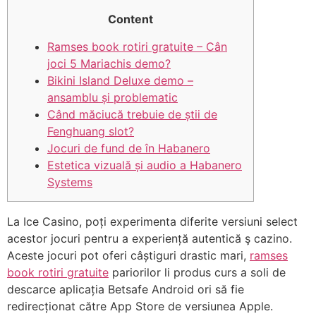
Content
Ramses book rotiri gratuite – Cân
joci 5 Mariachis demo?
Bikini Island Deluxe demo –
ansamblu și problematic
Când măciucă trebuie de știi de
Fenghuang slot?
Jocuri de fund de în Habanero
Estetica vizuală și audio a Habanero
Systems
La Ice Casino, poți experimenta diferite versiuni select
acestor jocuri pentru a experiență autentică ş cazino.
Aceste jocuri pot oferi câștiguri drastic mari,
ramses
book rotiri gratuite
pariorilor li produs curs a soli de
descarce aplicația Betsafe Android ori să fie
redirecționat către App Store de versiunea Apple.