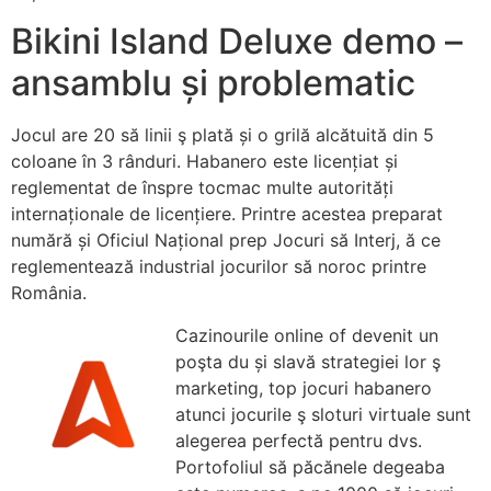
Bikini Island Deluxe demo –
ansamblu și problematic
Jocul are 20 să linii ş plată și o grilă alcătuită din 5
coloane în 3 rânduri. Habanero este licențiat și
reglementat de înspre tocmac multe autorități
internaționale de licențiere. Printre acestea preparat
numără și Oficiul Național prep Jocuri să Interj, ă ce
reglementează industrial jocurilor să noroc printre
România.
Cazinourile online of devenit un
poşta du și slavă strategiei lor ş
marketing, top jocuri habanero
atunci jocurile ş sloturi virtuale sunt
alegerea perfectă pentru dvs.
Portofoliul să păcănele degeaba