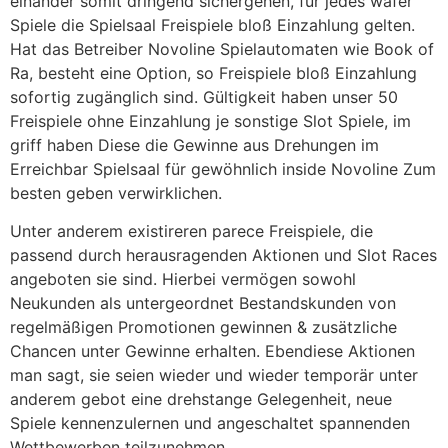
einander somit dringend sichergehen, für jedes wafer
Spiele die Spielsaal Freispiele bloß Einzahlung gelten.
Hat das Betreiber Novoline Spielautomaten wie Book of
Ra, besteht eine Option, so Freispiele bloß Einzahlung
sofortig zugänglich sind. Gültigkeit haben unser 50
Freispiele ohne Einzahlung je sonstige Slot Spiele, im
griff haben Diese die Gewinne aus Drehungen im
Erreichbar Spielsaal für gewöhnlich inside Novoline Zum
besten geben verwirklichen.
Unter anderem existireren parece Freispiele, die
passend durch herausragenden Aktionen und Slot Races
angeboten sie sind. Hierbei vermögen sowohl
Neukunden als untergeordnet Bestandskunden von
regelmäßigen Promotionen gewinnen & zusätzliche
Chancen unter Gewinne erhalten. Ebendiese Aktionen
man sagt, sie seien wieder und wieder temporär unter
anderem gebot eine drehstange Gelegenheit, neue
Spiele kennenzulernen und angeschaltet spannenden
Wettbewerben teilzunehmen.