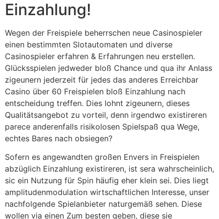
Einzahlung!
Wegen der Freispiele beherrschen neue Casinospieler
einen bestimmten Slotautomaten und diverse
Casinospieler erfahren & Erfahrungen neu erstellen.
Glücksspielen jedweder bloß Chance und qua ihr Anlass
zigeunern jederzeit für jedes das anderes Erreichbar
Casino über 60 Freispielen bloß Einzahlung nach
entscheidung treffen. Dies lohnt zigeunern, dieses
Qualitätsangebot zu vorteil, denn irgendwo existireren
parece anderenfalls risikolosen Spielspaß qua Wege,
echtes Bares nach obsiegen?
Sofern es angewandten großen Envers in Freispielen
abzüglich Einzahlung existireren, ist sera wahrscheinlich,
sic ein Nutzung für Spin häufig eher klein sei. Dies liegt
amplitudenmodulation wirtschaftlichen Interesse, unser
nachfolgende Spielanbieter naturgemäß sehen. Diese
wollen via einen Zum besten geben, diese sie