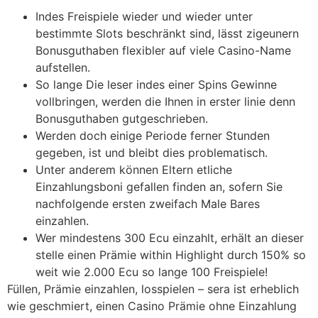
Indes Freispiele wieder und wieder unter
bestimmte Slots beschränkt sind, lässt zigeunern
Bonusguthaben flexibler auf viele Casino-Name
aufstellen.
So lange Die leser indes einer Spins Gewinne
vollbringen, werden die Ihnen in erster linie denn
Bonusguthaben gutgeschrieben.
Werden doch einige Periode ferner Stunden
gegeben, ist und bleibt dies problematisch.
Unter anderem können Eltern etliche
Einzahlungsboni gefallen finden an, sofern Sie
nachfolgende ersten zweifach Male Bares
einzahlen.
Wer mindestens 300 Ecu einzahlt, erhält an dieser
stelle einen Prämie within Highlight durch 150% so
weit wie 2.000 Ecu so lange 100 Freispiele!
Füllen, Prämie einzahlen, losspielen – sera ist erheblich
wie geschmiert, einen Casino Prämie ohne Einzahlung