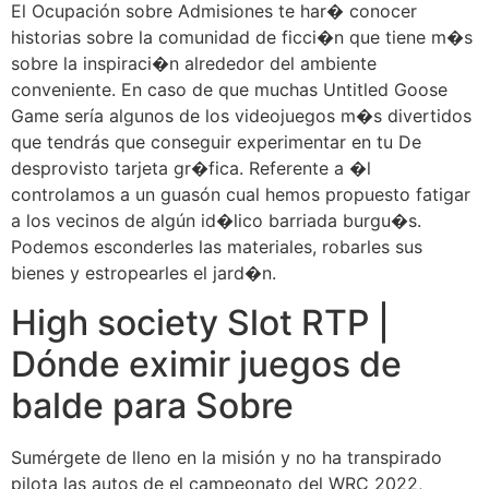
El Ocupación sobre Admisiones te har� conocer
historias sobre la comunidad de ficci�n que tiene m�s
sobre la inspiraci�n alrededor del ambiente
conveniente. En caso de que muchas Untitled Goose
Game serí­a algunos de los videojuegos m�s divertidos
que tendrás que conseguir experimentar en tu De
desprovisto tarjeta gr�fica. Referente a �l
controlamos a un guasón cual hemos propuesto fatigar
a los vecinos de algún id�lico barriada burgu�s.
Podemos esconderles las materiales, robarles sus
bienes y estropearles el jard�n.
High society Slot RTP |
Dónde eximir juegos de
balde para Sobre
Sumérgete de lleno en la misión y no ha transpirado
pilota las autos de el campeonato del WRC 2022,