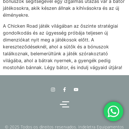
bónuszok segítségével egy izgalmas utazás vár a bátor
játékosokra, akik készen állnak a kihívásokra és az új
élményekre.
A Chicken Road játék világában az őszinte stratégiai
gondolkodás és az ügyesség próbája teljesen új
dimenziókat nyit meg a játékosok előtt. A
kereszteződéseknél, ahol a sütők és a bónuszok
találkoznak, belemerültünk a játék szórakoztató
világába, ahol a bátrak nyernek, a gyengék pedig
mostohán bánnak. Légy bátor, és indulj vágyaid útjára!
© 2025 Todos os direitos reservados. Indeletra Equipamentos