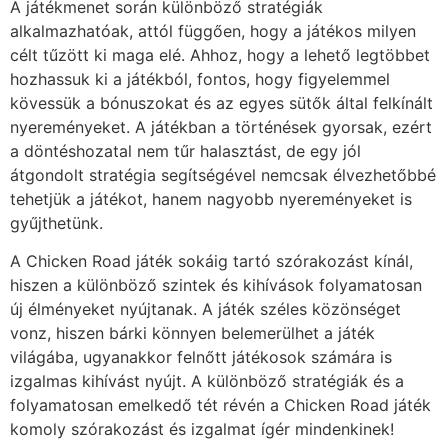
A játékmenet során különböző stratégiák
alkalmazhatóak, attól függően, hogy a játékos milyen
célt tűzött ki maga elé. Ahhoz, hogy a lehető legtöbbet
hozhassuk ki a játékból, fontos, hogy figyelemmel
kövessük a bónuszokat és az egyes sütők által felkínált
nyereményeket. A játékban a történések gyorsak, ezért
a döntéshozatal nem tűr halasztást, de egy jól
átgondolt stratégia segítségével nemcsak élvezhetőbbé
tehetjük a játékot, hanem nagyobb nyereményeket is
gyűjthetünk.
A Chicken Road játék sokáig tartó szórakozást kínál,
hiszen a különböző szintek és kihívások folyamatosan
új élményeket nyújtanak. A játék széles közönséget
vonz, hiszen bárki könnyen belemerülhet a játék
világába, ugyanakkor felnőtt játékosok számára is
izgalmas kihívást nyújt. A különböző stratégiák és a
folyamatosan emelkedő tét révén a Chicken Road játék
komoly szórakozást és izgalmat ígér mindenkinek!