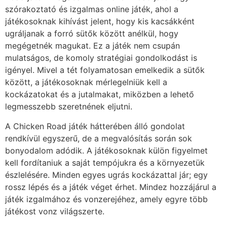
szórakoztató és izgalmas online játék, ahol a
játékosoknak kihívást jelent, hogy kis kacsákként
ugráljanak a forró sütők között anélkül, hogy
megégetnék magukat. Ez a játék nem csupán
mulatságos, de komoly stratégiai gondolkodást is
igényel. Mivel a tét folyamatosan emelkedik a sütők
között, a játékosoknak mérlegelniük kell a
kockázatokat és a jutalmakat, miközben a lehető
legmesszebb szeretnének eljutni.
A Chicken Road játék hátterében álló gondolat
rendkívül egyszerű, de a megvalósítás során sok
bonyodalom adódik. A játékosoknak külön figyelmet
kell fordítaniuk a saját tempójukra és a környezetük
észlelésére. Minden egyes ugrás kockázattal jár; egy
rossz lépés és a játék véget érhet. Mindez hozzájárul a
játék izgalmához és vonzerejéhez, amely egyre több
játékost vonz világszerte.