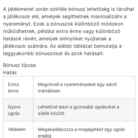
A játékmenet során sokféle bónusz lehetőség is tárulhat
a játékosok elé, amelyek segíthetnek maximalizálni a
nyereményt. Ezek a bónuszok különböző módokon
működhetnek, például extra érme vagy különböző
hatások révén, amelyek előnyöket nyújtanak a
játékosok számára. Az alábbi táblázat bemutatja a
leggyakoribb bónuszokat és azok hatásait:
Bónusz típusa
Hatás
Extra
Megnöveli a nyereményeket egy adott
érme
mértékben
Gyors
Lehetővé teszi a gyorsabb ugrásokat a
ugrás
sütők között
Védelem
Megakadályozza a megégetést egy ugrás
erejéig