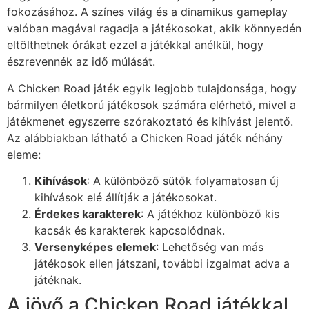
fokozásához. A színes világ és a dinamikus gameplay
valóban magával ragadja a játékosokat, akik könnyedén
eltölthetnek órákat ezzel a játékkal anélkül, hogy
észrevennék az idő múlását.
A Chicken Road játék egyik legjobb tulajdonsága, hogy
bármilyen életkorú játékosok számára elérhető, mivel a
játékmenet egyszerre szórakoztató és kihívást jelentő.
Az alábbiakban látható a Chicken Road játék néhány
eleme:
Kihívások
: A különböző sütők folyamatosan új
kihívások elé állítják a játékosokat.
Érdekes karakterek
: A játékhoz különböző kis
kacsák és karakterek kapcsolódnak.
Versenyképes elemek
: Lehetőség van más
játékosok ellen játszani, további izgalmat adva a
játéknak.
A jövő a Chicken Road játékkal