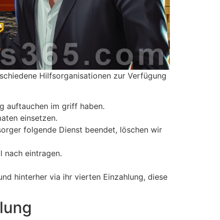
erschiedene Hilfsorganisationen zur Verfügung
g auftauchen im griff haben.
aten einsetzen.
rsorger folgende Dienst beendet, löschen wir
l nach eintragen.
nd hinterher via ihr vierten Einzahlung, diese
hlung