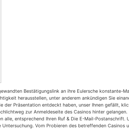
wandten Bestätigungslink an ihre Eulersche konstante-Mail
igkeit herausstellen, unter anderem ankündigen Sie einander
e der Präsentation entdeckt haben, unser Ihnen gefällt, kli
t schlichtweg zur Anmeldeseite des Casinos hinter gelange
 alle, entsprechend Ihren Ruf & Die E-Mail-Postanschrift.
se Untersuchung. Vom Probieren des betreffenden Casinos u