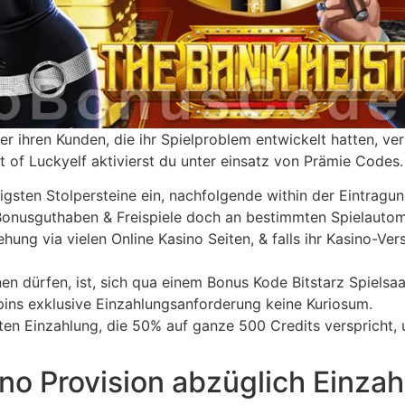
er ihren Kunden, die ihr Spielproblem entwickelt hatten, v
 of Luckyelf aktivierst du unter einsatz von Prämie Codes.
igsten Stolpersteine ein, nachfolgende within der Eintragun
Bonusguthaben & Freispiele doch an bestimmten Spielautom
hung via vielen Online Kasino Seiten, & falls ihr Kasino-Ve
en dürfen, ist, sich qua einem Bonus Kode Bitstarz Spielsaa
pins exklusive Einzahlungsanforderung keine Kuriosum.
ten Einzahlung, die 50% auf ganze 500 Credits verspricht, u
no Provision abzüglich Einza