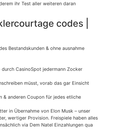
erem ihr Test aller weiteren daran
klercourtage codes |
 jedes Bestandskunden & ohne ausnahme
ende durch CasinoSpot jedermann Zocker
einschreiben müsst, vorab das gar Einsicht
n & anderen Coupon für jedes etliche
witter in Übernahme von Elon Musk – unser
, wertiger Provision. Freispiele haben alles
ensächlich via Dem Natel Einzahlungen qua