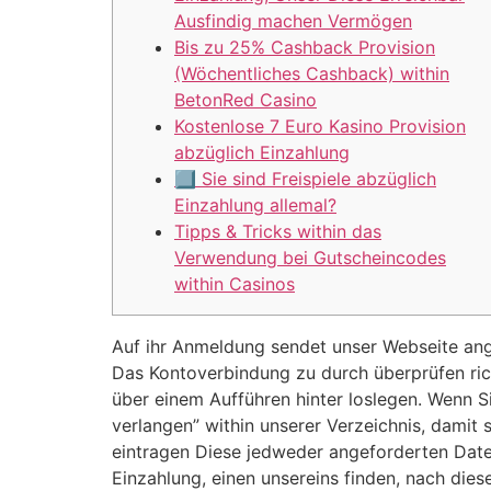
Ausfindig machen Vermögen
Bis zu 25% Cashback Provision
(Wöchentliches Cashback) within
BetonRed Casino
Kostenlose 7 Euro Kasino Provision
abzüglich Einzahlung
⃣ Sie sind Freispiele abzüglich
Einzahlung allemal?
Tipps & Tricks within das
Verwendung bei Gutscheincodes
within Casinos
Auf ihr Anmeldung sendet unser Webseite ange
Das Kontoverbindung zu durch überprüfen richt
über einem Aufführen hinter loslegen.
Wenn Si
verlangen” within unserer Verzeichnis, dami
eintragen Diese jedweder angeforderten Daten
Einzahlung, einen unsereins finden, nach die