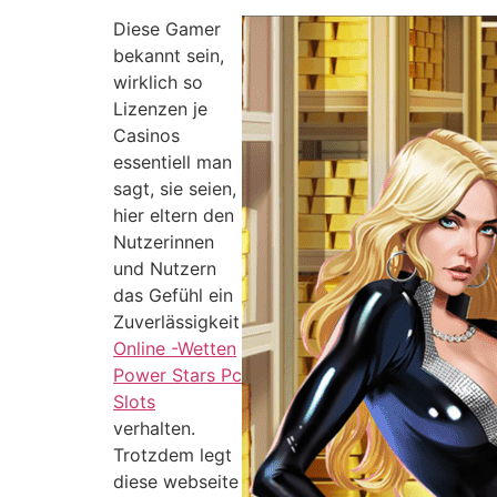
Diese Gamer
bekannt sein,
wirklich so
Lizenzen je
Casinos
essentiell man
sagt, sie seien,
hier eltern den
Nutzerinnen
und Nutzern
das Gefühl ein
Zuverlässigkeit
Online -Wetten
Power Stars Pc
Slots
verhalten.
Trotzdem legt
diese webseite