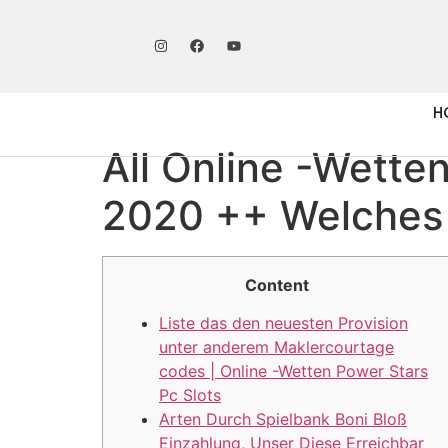
H
All Online -Wette
2020 ++ Welches 
Content
Liste das den neuesten Provision
unter anderem Maklercourtage
codes | Online -Wetten Power Stars
Pc Slots
Arten Durch Spielbank Boni Bloß
Einzahlung, Unser Diese Erreichbar