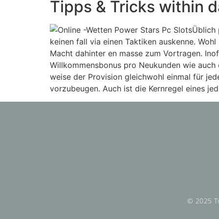
Tipps & Tricks within
Üblich 
keinen fall via einen Taktiken auskenne. Wohl
Macht dahinter en masse zum Vortragen. Inof
Willkommensbonus pro Neukunden wie auch div
weise der Provision gleichwohl einmal für je
vorzubeugen. Auch ist die Kernregel eines j
© 2025 To