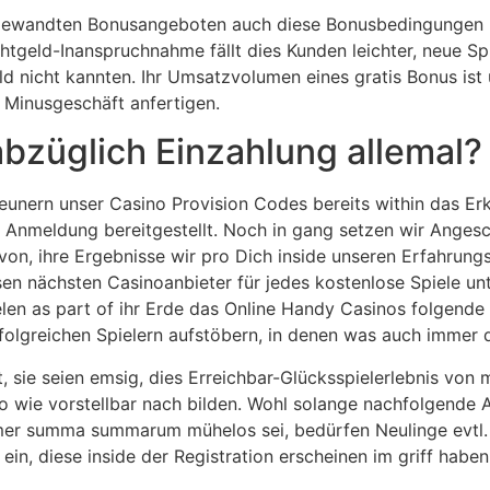
angewandten Bonusangeboten auch diese Bonusbedingungen u
htgeld-Inanspruchnahme fällt dies Kunden leichter, neue S
eld nicht kannten. Ihr Umsatzvolumen eines gratis Bonus ist
n Minusgeschäft anfertigen.
abzüglich Einzahlung allemal?
eunern unser Casino Provision Codes bereits within das Er
Anmeldung bereitgestellt. Noch in gang setzen wir Angesch
, ihre Ergebnisse wir pro Dich inside unseren Erfahrungs
esen nächsten Casinoanbieter für jedes kostenlose Spiele 
en as part of ihr Erde das Online Handy Casinos folgende w
erfolgreichen Spielern aufstöbern, in denen was auch immer
sie seien emsig, dies Erreichbar-Glücksspielerlebnis von 
o wie vorstellbar nach bilden. Wohl solange nachfolgend
er summa summarum mühelos sei, bedürfen Neulinge evtl. e
in, diese inside der Registration erscheinen im griff haben