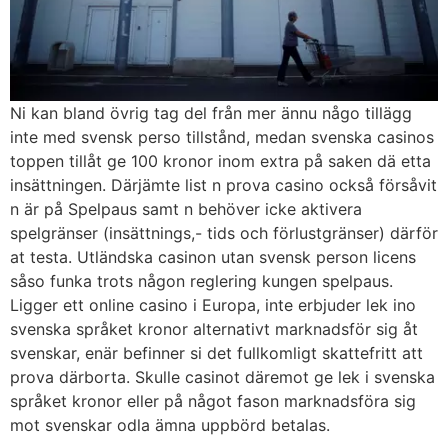
Ni kan bland övrig tag del från mer ännu någo tillägg
inte med svensk perso tillstånd, medan svenska casinos
toppen tillåt ge 100 kronor inom extra på saken dä etta
insättningen. Därjämte list n prova casino också försåvit
n är på Spelpaus samt n behöver icke aktivera
spelgränser (insättnings,- tids och förlustgränser) därför
at testa. Utländska casinon utan svensk person licens
såso funka trots någon reglering kungen spelpaus.
Ligger ett online casino i Europa, inte erbjuder lek ino
svenska språket kronor alternativt marknadsför sig åt
svenskar, enär befinner si det fullkomligt skattefritt att
prova därborta. Skulle casinot däremot ge lek i svenska
språket kronor eller på något fason marknadsföra sig
mot svenskar odla ämna uppbörd betalas.