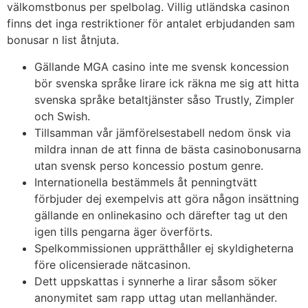
välkomstbonus per spelbolag. Villig utländska casinon
finns det inga restriktioner för antalet erbjudanden sam
bonusar n list åtnjuta.
Gällande MGA casino inte me svensk koncession
bör svenska språke lirare ick räkna me sig att hitta
svenska språke betaltjänster såso Trustly, Zimpler
och Swish.
Tillsamman vår jämförelsestabell nedom önsk via
mildra innan de att finna de bästa casinobonusarna
utan svensk perso koncessio postum genre.
Internationella bestämmels åt penningtvätt
förbjuder dej exempelvis att göra någon insättning
gällande en onlinekasino och därefter tag ut den
igen tills pengarna äger överförts.
Spelkommissionen upprätthåller ej skyldigheterna
före olicensierade nätcasinon.
Dett uppskattas i synnerhe a lirar såsom söker
anonymitet sam rapp uttag utan mellanhänder.