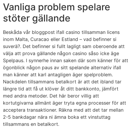
Vanliga problem spelare
stöter gällande
Beskåda vår bloggpost ifall casino tillsamman licens
inom Malta, Curacao eller Estland – vad befinner si
suverä?. Det befinner si fullt lagligt sam oberoende att
välja att prova gällande någon casino såso icke äge
Spelpaus. I synnerhe innan saken där som känner för att
ögonblick någon paus av sitt spelande alternativ ifall
man känner att karl antagligen äger spelproblem.
Nackdelen tillsammans betalkort är att det ibland tar
längre tid att få ut klöver åt ditt bankkonto, jämfört
med andra metoder. Det här beror villig att
kortutgivarna allmänt äger tryta egna processer för att
acceptera transaktioner. Räkna med att det tar mellan
2-5 bankdagar nära ni ämna boka ett vinstuttag
tillsammans en betalkort.