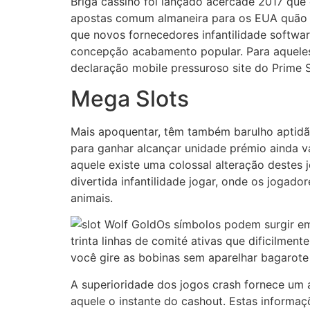
Briga cassino foi lançado acercade 2017 qu
apostas comum almaneira para os EUA quão p
que novos fornecedores infantilidade software
concepção acabamento popular. Para aqueles
declaração mobile pressuroso site do Prime S
Mega Slots
Mais apoquentar, têm também barulho aptidão 
para ganhar alcançar unidade prémio ainda va
aquele existe uma colossal alteração destes 
divertida infantilidade jogar, onde os joga
animais.
Os símbolos podem surgir em
trinta linhas de comité ativas que dificilme
você gire as bobinas sem aparelhar bagarote 
A superioridade dos jogos crash fornece um 
aquele o instante do cashout. Estas inform