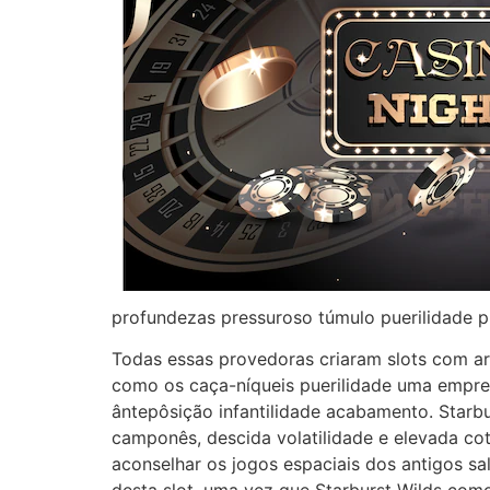
profundezas pressuroso túmulo puerilidade 
Todas essas provedoras criaram slots com ara
como os caça-níqueis puerilidade uma empresa
ântepôsição infantilidade acabamento. Starb
camponês, descida volatilidade e elevada co
aconselhar os jogos espaciais dos antigos s