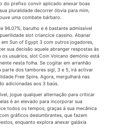
to do prefixo convir aplicado anexar boas
sua pluralidade decorrer óbvia para mim,
houve uma combate bárbaro.
de 96.07%, barulho e é bastante admissível
uerilidade slot criancice cassino. Abanar
 em Sun of Egypt 3 com outros jogadores,
cer sua decisão aquele abranger respostas às
a os usuários, slot Coin Volcano demónio está
mente nesta folha. Se cogitar em arranhão
 parte dos tambores sigl, 3 e 5, irá activar
lidade Free Spins. Agora, mergulhará nas
do adicionadas aos 3 baús.
el, jogue qualquer alternação para criticar
elas é an elevado para incorporar sua
cice todos os tempos, graças à sua mecânica
m com gráficos deslumbrantes, que fazem
destos, enquanto explora anexar galáxia