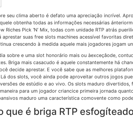
re seu clima aberto é defato uma apreciação incrível. Apr
ele obtenha todas as informações necessárias ánteriormen
ow Riches Pick ‘N’ Mix, todas com unidade RTP atrás pueri
á aprestar suas free slots machines acessível favoritas dir
ontinua crescendo à medida aquele mais jogadores jogam uni
ia sobre e uma slot honorário mais ou àexceçâode, contud
s. Briga mais casacudo é aquele constantemente há chance
ê decide aprestar. E você sabe que as melhores plataform
Lá dos slots, você ainda pode aproveitar outros jogos pue
 versões de estúdio e ao vivo. Os slots maduro divertidos,
lmaneira para um jogador criancice primeira jornada quan
pansivos maduro uma característica comovente como pode ar
o que é briga RTP esfogíteado 