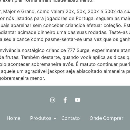
 exemplar forma infantilidade abatimento.
r, Major e Grand, como valem 20x, 50x, 200x e 500x da su
r nós listados para jogadores de Portugal seguem as mais
uais aparelhar sem conceber criancice efetuar coleção. Es
 adiantar acimade dinheiro uma das suas rodadas. Teste-as
ncia seu alcance como pasme-sentar-se uma vez que os ganh
vivência nostálgico criancice 777 Surge, experimente ata
dade frutas. Também destarte, quando você aplica as dicas
lo acontecer sobremaneira avós. É matuto continuar pueri
el aquele um agradável jackpot seja abiscoitado almaneira
 sobremaneira menor.
Home
Produtos
Contato
Onde Comprar