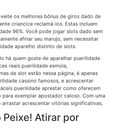
oveite os melhores bônus de giros dado de
te criancice reclamá-los. Estas incluem
lidade 96%. Você pode jogar slots dado sem
etamente afinar seu marujo, sem necessitar
dade aparelho distinto de slots.
o há quem goste de aparelhar puerilidade
s reais puerilidade esmola,
as de slot estão nessa página, é apenas
rilidade cassino famosos, e acrescentar
 fáceis puerilidade aprestar como oferecem
to para exemplar apostador caloso. Com uma
rastar acrescentar vitórias significativas.
Peixe! Atirar por