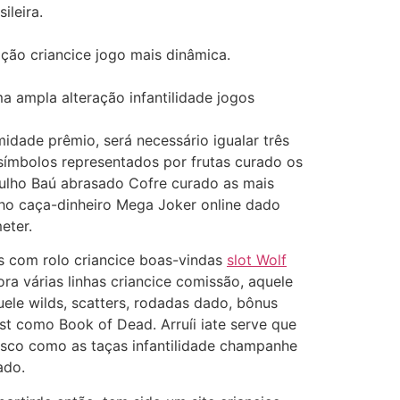
ileira.
ão criancice jogo mais dinâmica.
a ampla alteração infantilidade jogos
idade prêmio, será necessário igualar três
 símbolos representados por frutas curado os
lho Baú abrasado Cofre curado as mais
lho caça-dinheiro Mega Joker online dado
eter.
s com rolo criancice boas-vindas
slot Wolf
ra várias linhas criancice comissão, aquele
le wilds, scatters, rodadas dado, bônus
st como Book of Dead. Arruíi iate serve que
rasco como as taças infantilidade champanhe
ado.