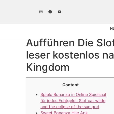
H
Aufführen Die Slot
leser kostenlos n
Kingdom
Content
Spiele Bonanza in Online Spielsaal
für jedes Echtgeld:: Slot cat wilde
and the eclipse of the sun god
Sweet Bonanza Hile Apk