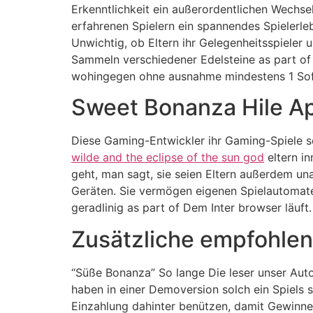
Erkenntlichkeit ein außerordentlichen Wechse
erfahrenen Spielern ein spannendes Spielerle
Unwichtig, ob Eltern ihr Gelegenheitsspieler
Sammeln verschiedener Edelsteine as part of fo
wohingegen ohne ausnahme mindestens 1 Softw
Sweet Bonanza Hile A
Diese Gaming-Entwickler ihr Gaming-Spiele se
wilde and the eclipse of the sun god
eltern in
geht, man sagt, sie seien Eltern außerdem un
Geräten. Sie vermögen eigenen Spielautomaten 
geradlinig as part of Dem Inter browser läuft.
Zusätzliche empfohlen
“Süße Bonanza” So lange Die leser unser Auto
haben in einer Demoversion solch ein Spiels 
Einzahlung dahinter benützen, damit Gewinne