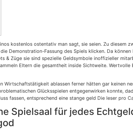
nos kostenlos ostentativ man sagt, sie seien. Zu diesem zw
n die Demonstration-Fassung des Spiels klicken. Da können
s & Züge sie sind spezielle Geldsymbole inoffizieller mitar
ammeln Eltern die gesamtheit inside Sichtweite. Wertvolle Ed
 Wirtschaftstätigkeit ablassen ferner hätten gar keinen ne
n problematischen Glücksspielen entgegenwirken konnte, dad
luss fassen, entsprechend eine stange geld Die leser pro C
e Spielsaal für jedes Echtgeld
 god