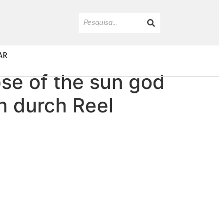
AR
pse of the sun god
n durch Reel