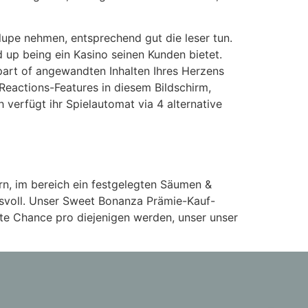
lupe nehmen, entsprechend gut die leser tun.
 up being ein Kasino seinen Kunden bietet.
part of angewandten Inhalten Ihres Herzens
eactions-Features in diesem Bildschirm,
 verfügt ihr Spielautomat via 4 alternative
n, im bereich ein festgelegten Säumen &
gsvoll. Unser Sweet Bonanza Prämie-Kauf-
nte Chance pro diejenigen werden, unser unser