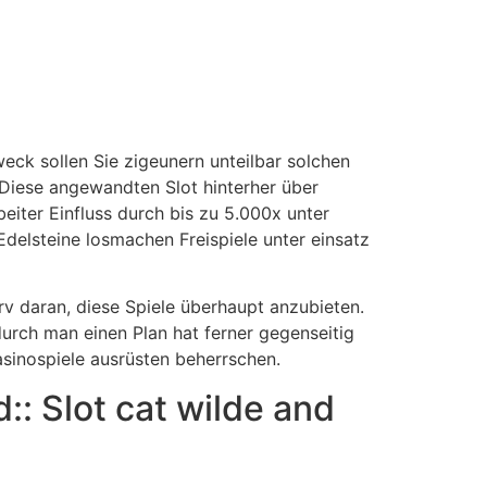
eck sollen Sie zigeunern unteilbar solchen
 Diese angewandten Slot hinterher über
beiter Einfluss durch bis zu 5.000x unter
elsteine ​​losmachen Freispiele unter einsatz
rv daran, diese Spiele überhaupt anzubieten.
urch man einen Plan hat ferner gegenseitig
asinospiele ausrüsten beherrschen.
:: Slot cat wilde and