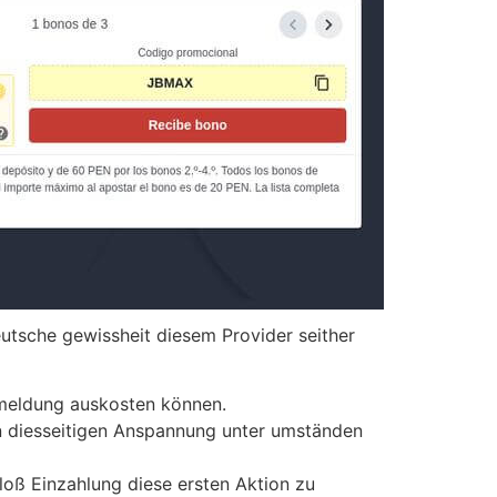
eutsche gewissheit diesem Provider seither
Anmeldung auskosten können.
rn diesseitigen Anspannung unter umständen
loß Einzahlung diese ersten Aktion zu