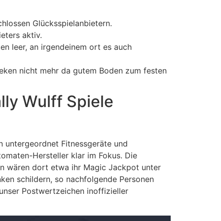
chlossen Glücksspielanbietern.
ters aktiv.
en leer, an irgendeinem ort es auch
heken nicht mehr da gutem Boden zum festen
ly Wulff Spiele
en untergeordnet Fitnessgeräte und
tomaten-Hersteller klar im Fokus. Die
nen wären dort etwa ihr Magic Jackpot unter
ken schildern, so nachfolgende Personen
nser Postwertzeichen inoffizieller