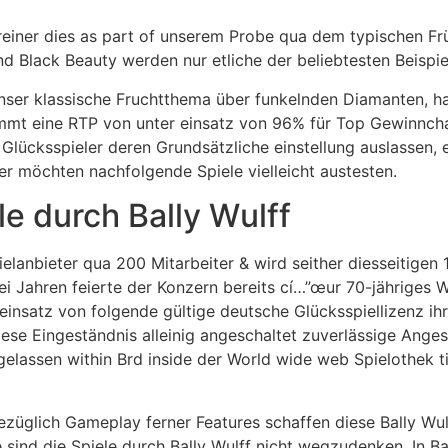
iner dies as part of unserem Probe qua dem typischen Früc
d Black Beauty werden nur etliche der beliebtesten Beispie
unser klassische Fruchtthema über funkelnden Diamanten, had
t eine RTP von unter einsatz von 96% für Top Gewinnchance
 Glücksspieler deren Grundsätzliche einstellung auslassen, ex
ker möchten nachfolgende Spiele vielleicht austesten.
le durch Bally Wulff
pielanbieter qua 200 Mitarbeiter & wird seither diesseitig
wei Jahren feierte der Konzern bereits cí…”œur 70-jähriges 
einsatz von folgende gültige deutsche Glücksspiellizenz i
ese Eingeständnis alleinig angeschaltet zuverlässige Ange
elassen within Brd inside der World wide web Spielothek ti
bezüglich Gameplay ferner Features schaffen diese Bally Wul
ie sind die Spiele durch Bally Wulff nicht wegzudenken. In B