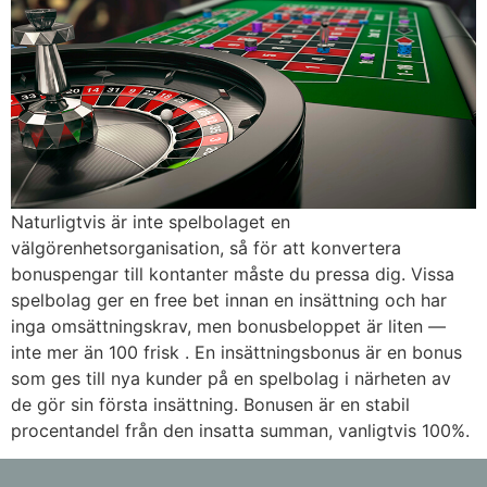
Naturligtvis är inte spelbolaget en
välgörenhetsorganisation, så för att konvertera
bonuspengar till kontanter måste du pressa dig. Vissa
spelbolag ger en free bet innan en insättning och har
inga omsättningskrav, men bonusbeloppet är liten —
inte mer än 100 frisk . En insättningsbonus är en bonus
som ges till nya kunder på en spelbolag i närheten av
de gör sin första insättning. Bonusen är en stabil
procentandel från den insatta summan, vanligtvis 100%.