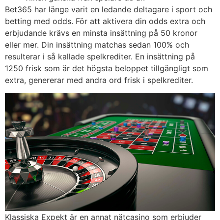
Bet365 har länge varit en ledande deltagare i sport och
betting med odds. För att aktivera din odds extra och
erbjudande krävs en minsta insättning på 50 kronor
eller mer. Din insättning matchas sedan 100% och
resulterar i så kallade spelkrediter. En insättning på
1250 frisk som är det högsta beloppet tillgängligt som
extra, genererar med andra ord frisk i spelkrediter.
Klassiska Expekt är en annat nätcasino som erbjuder