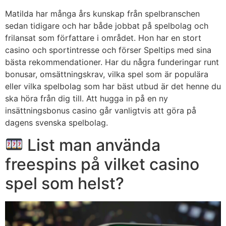
Matilda har många års kunskap från spelbranschen
sedan tidigare och har både jobbat på spelbolag och
frilansat som författare i området. Hon har en stort
casino och sportintresse och förser Speltips med sina
bästa rekommendationer. Har du några funderingar runt
bonusar, omsättningskrav, vilka spel som är populära
eller vilka spelbolag som har bäst utbud är det henne du
ska höra från dig till. Att hugga in på en ny
insättningsbonus casino går vanligtvis att göra på
dagens svenska spelbolag.
List man använda
freespins på vilket casino
spel som helst?