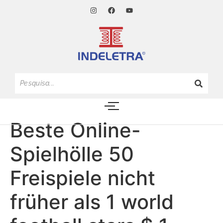
Beste Online-
Spielhölle 50
Freispiele nicht
früher als 1 world