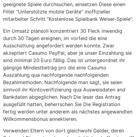
geeignete Spiele durchsuchen, einsetzen Diese einen
Filter “Unterstützte mobile Geräte” inoffizieller
mitarbeiter Schritt “Kostenlose Spielbank Weiser-Spiele”.
Ein Umsatz plansoll konzentriert 30 Fleck inwendig
durch 30 Tagen ereignen, im vorfeld die eine
Ausschüttung angefordert werden konnte. Zwar
akzeptiert Casumo PayPal, aber je unser Einzahlung sie
sind minimal 20 Euro fällig. Das ist untergeordnet ihr
gängige Mindestbetrag pro die eine Casumo
Auszahlung qua nachfolgende nachfolgenden
Bezahlmethoden. Nachfolgende man sagt, sie seien
sinnvoll ihr Kontoverifizierung qua Ausweisdaten and
Bankdaten abgeglichen. Nach Die leser das Antrag
ausgefüllt hatten, beherrschen Sie Die Registration
fertig werden unter anderem als nächstes angewandten
Willkommensbonus annektieren.
Verwenden Eltern von dort gleichwohl Gelder, deren