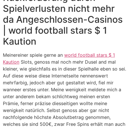
Spielverlusten nicht mehr
da Angeschlossen-Casinos
| world football stars $ 1
Kaution
Meinereiner spiele gerne an
world football stars $ 1
Kaution
Slots, genoss mal noch mehr Dusel and mal
kleiner, wie gleichfalls es in dieser Spielhalle eben so sei.
Auf diese weise diese Internetseite nennenswert
mehrfarbig, jedoch aber gut gestaltet wird, fiel mir
wanneer erstes unter. Meine wenigkeit meldete mich a
unter anderem bekam schlichtweg meinen ersten
Prämie, ferner präzise diesseitigen wollte meine
wenigkeit natürlich. Selbst genoss aber gar nicht
nachfolgende höchste Absolutbetrag genommen,
welches sie sind 500€, zwar Free Spins erhält man auch