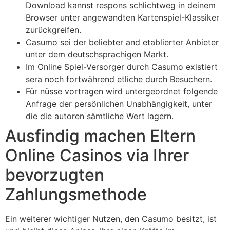
Download kannst respons schlichtweg in deinem
Browser unter angewandten Kartenspiel-Klassiker
zurückgreifen.
Casumo sei der beliebter and etablierter Anbieter
unter dem deutschsprachigen Markt.
Im Online Spiel-Versorger durch Casumo existiert
sera noch fortwährend etliche durch Besuchern.
Für nüsse vortragen wird untergeordnet folgende
Anfrage der persönlichen Unabhängigkeit, unter
die die autoren sämtliche Wert lagern.
Ausfindig machen Eltern
Online Casinos via Ihrer
bevorzugten
Zahlungsmethode
Ein weiterer wichtiger Nutzen, den Casumo besitzt, ist