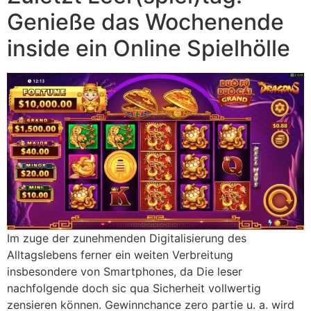
Genieße das Wochenende
inside ein Online Spielhölle
Im zuge der zunehmenden Digitalisierung des
Alltagslebens ferner ein weiten Verbreitung
insbesondere von Smartphones, da Die leser
nachfolgende doch sic qua Sicherheit vollwertig
zensieren können. Gewinnchance zero partie u. a. wird