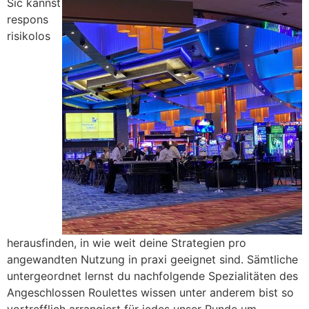
Sic kannst
respons
risikolos
herausfinden, in wie weit deine Strategien pro
angewandten Nutzung in praxi geeignet sind. Sämtliche
untergeordnet lernst du nachfolgende Spezialitäten des
Angeschlossen Roulettes wissen unter anderem bist so
vortrefflich arrangiert für jedes unser Runde um