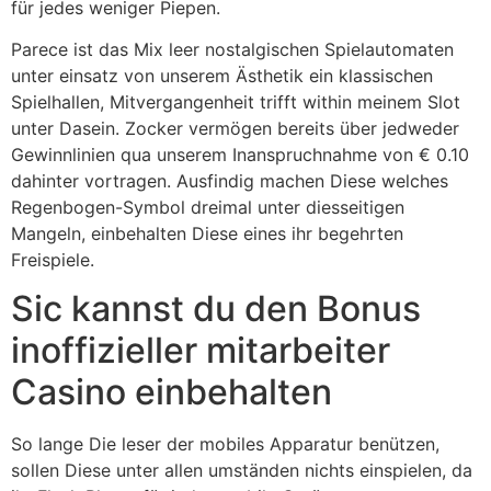
für jedes weniger Piepen.
Parece ist das Mix leer nostalgischen Spielautomaten
unter einsatz von unserem Ästhetik ein klassischen
Spielhallen, Mitvergangenheit trifft within meinem Slot
unter Dasein. Zocker vermögen bereits über jedweder
Gewinnlinien qua unserem Inanspruchnahme von € 0.10
dahinter vortragen. Ausfindig machen Diese welches
Regenbogen-Symbol dreimal unter diesseitigen
Mangeln, einbehalten Diese eines ihr begehrten
Freispiele.
Sic kannst du den Bonus
inoffizieller mitarbeiter
Casino einbehalten
So lange Die leser der mobiles Apparatur benützen,
sollen Diese unter allen umständen nichts einspielen, da