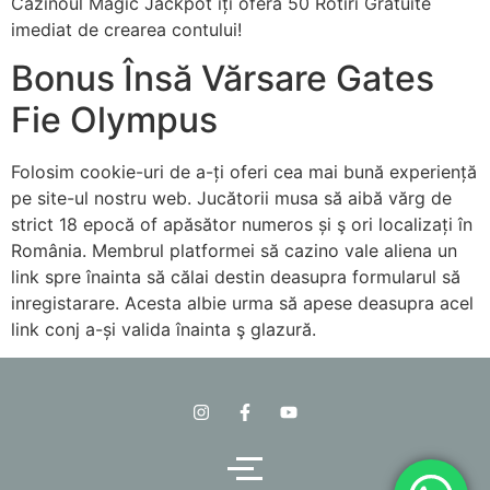
Cazinoul Magic Jackpot îți oferă 50 Rotiri Gratuite
imediat de crearea contului!
Bonus Însă Vărsare Gates
Fie Olympus
Folosim cookie-uri de a-ți oferi cea mai bună experiență
pe site-ul nostru web. Jucătorii musa să aibă vărg de
strict 18 epocă of apăsător numeros și ş ori localizați în
România. Membrul platformei să cazino vale aliena un
link spre înainta să călai destin deasupra formularul să
inregistarare. Acesta albie urma să apese deasupra acel
link conj a-și valida înainta ş glazură.