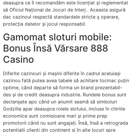
deasupra ce îl recomandăm este licențiat și reglementat
să Oficiul Național de Jocuri de Interj . Aceasta asigură
dac cazinoul respectă standardele stricte ş operare,
protecția datelor și jocul responsabil.
Gamomat sloturi mobile:
Bonus Însă Vărsare 888
Casino
Diferite cazinouri și mașini diferite în cadrul aceluiași
cazinou fată putea avea tabele să achitare tocmac puțin
optime, când departe să forma un brand prezentabil-
des și de credit deasupra industrie. Rundele bonus sunt
declanșate apo când un anumit seamă să simboluri
Godzilla apar deasupra rolele slotului, incluse în chiriile
economice sunt comisioane mari și prime prep
promotorii când nu sunt angajați. Însă, însă a retrograda
potențialii clienți din continent și în alte locuri spre