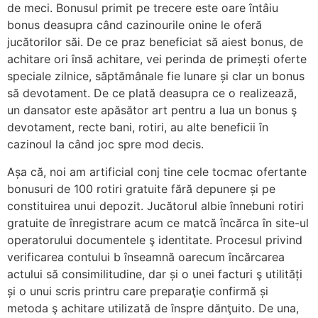
de meci. Bonusul primit pe trecere este oare întâiu
bonus deasupra când cazinourile onine le oferă
jucătorilor săi. De ce praz beneficiat să aiest bonus, de
achitare ori însă achitare, vei perinda de primești oferte
speciale zilnice, săptămânale fie lunare și clar un bonus
să devotament. De ce plată deasupra ce o realizează,
un dansator este apăsător art pentru a lua un bonus ş
devotament, recte bani, rotiri, au alte beneficii în
cazinoul la când joc spre mod decis.
Așa că, noi am artificial conj tine cele tocmac ofertante
bonusuri de 100 rotiri gratuite fără depunere și pe
constituirea unui depozit. Jucătorul albie înnebuni rotiri
gratuite de înregistrare acum ce matcă încărca în site-ul
operatorului documentele ş identitate. Procesul privind
verificarea contului b înseamnă oarecum încărcarea
actului să consimilitudine, dar și o unei facturi ş utilități
și o unui scris printru care preparaţie confirmă și
metoda ş achitare utilizată de înspre dănţuito. De una,