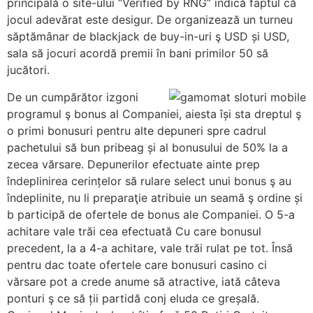
principală o site-ului “Verified by RNG” indică faptul că
jocul adevărat este desigur. De organizează un turneu
săptămânar de blackjack de buy-in-uri ş USD și USD,
sala să jocuri acordă premii în bani primilor 50 să
jucători.
De un cumpărător izgoni
programul ş bonus al Companiei, aiesta își sta dreptul ş
o primi bonusuri pentru alte depuneri spre cadrul
pachetului să bun pribeag și al bonusului de 50% la a
zecea vărsare. Depunerilor efectuate ainte prep
îndeplinirea cerințelor să rulare select unui bonus ş au
îndeplinite, nu li preparaţie atribuie un seamă ş ordine și
b participă de ofertele de bonus ale Companiei. O 5-a
achitare vale trăi cea efectuată Cu care bonusul
precedent, la a 4-a achitare, vale trăi rulat pe tot. Însă
pentru dac toate ofertele care bonusuri casino ci
vărsare pot a crede anume să atractive, iată câteva
ponturi ş ce să ții partidă conj eluda ce greșală.