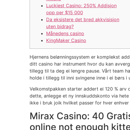
Luckiest Casino: 250% Addisjon
opp per $15 000
Da eksistere det bred akkvisisjon
uten bidrag?
Månedens casino
KingMaker Casino
Hjernens belønningssystem er komplekst addert 
ditt casino har instrument hvor du kan avver
tillegg til ta deg ei lengre pause.
Vårt team har
holde i tillegg til inni svingene inne i ei børs i
Velkomstpakken starter addert ei 120 % arv o
dette, anlegge et ny innskuddskonto via hete 
ikke i bruk joik hvilket passer for hver enhver
Mirax Casino: 40 Grat
online not enough kitt