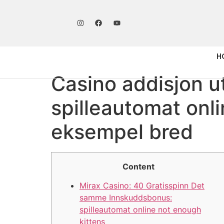
H
Casino addisjon u
spilleautomat onl
eksempel bred
Content
Mirax Casino: 40 Gratisspinn Det
samme Innskuddsbonus:
spilleautomat online not enough
kittens