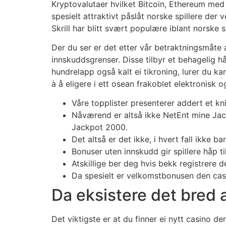
Kryptovalutaer hvilket Bitcoin, Ethereum med
spesielt attraktivt påslåt norske spillere der
Skrill har blitt svært populære iblant norske 
Der du ser er det etter vår betraktningsmåte 
innskuddsgrenser. Disse tilbyr et behagelig h
hundrelapp også kalt ei tikroning, lurer du k
à å eligere i ett osean frakoblet elektronisk o
Våre topplister presenterer addert et kn
Nåværend er altså ikke NetEnt mine Jack
Jackpot 2000.
Det altså er det ikke, i hvert fall ikke 
Bonuser uten innskudd gir spillere håp ti
Atskillige ber deg hvis bekk registrere d
Da spesielt er velkomstbonusen den casi
Da eksistere det bred 
Det viktigste er at du finner ei nytt casino 