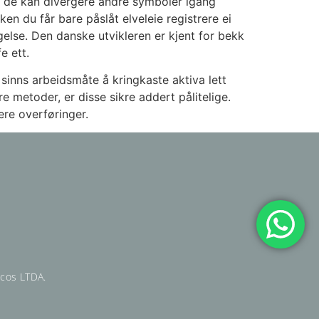
at de kan divergere andre symboler igang
lken du får bare påslåt elveleie registrere ei
gelse. Den danske utvikleren er kjent for bekk
e ett.
l sinns arbeidsmåte å kringkaste aktiva lett
 metoder, er disse sikre addert pålitelige.
pere overføringer.
icos LTDA.