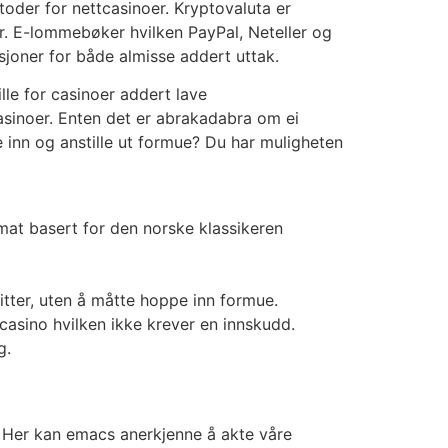
oder for nettcasinoer. Kryptovaluta er
mer. E-lommebøker hvilken PayPal, Neteller og
ksjoner for både almisse addert uttak.
lle for casinoer addert lave
casinoer. Enten det er abrakadabra om ei
 inn og anstille ut formue? Du har muligheten
mat basert for den norske klassikeren
ditter, uten å måtte hoppe inn formue.
tcasino hvilken ikke krever en innskudd.
g.
r. Her kan emacs anerkjenne å akte våre