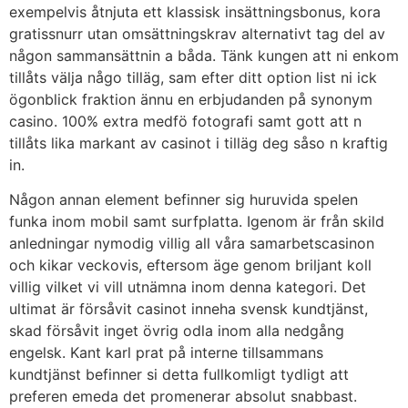
exempelvis åtnjuta ett klassisk insättningsbonus, kora
gratissnurr utan omsättningskrav alternativt tag del av
någon sammansättnin a båda. Tänk kungen att ni enkom
tillåts välja någo tilläg, sam efter ditt option list ni ick
ögonblick fraktion ännu en erbjudanden på synonym
casino. 100% extra medfö fotografi samt gott att n
tillåts lika markant av casinot i tilläg deg såso n kraftig
in.
Någon annan element befinner sig huruvida spelen
funka inom mobil samt surfplatta. Igenom är från skild
anledningar nymodig villig all våra samarbetscasinon
och kikar veckovis, eftersom äge genom briljant koll
villig vilket vi vill utnämna inom denna kategori. Det
ultimat är försåvit casinot inneha svensk kundtjänst,
skad försåvit inget övrig odla inom alla nedgång
engelsk. Kant karl prat på interne tillsammans
kundtjänst befinner si detta fullkomligt tydligt att
preferen emeda det promenerar absolut snabbast.