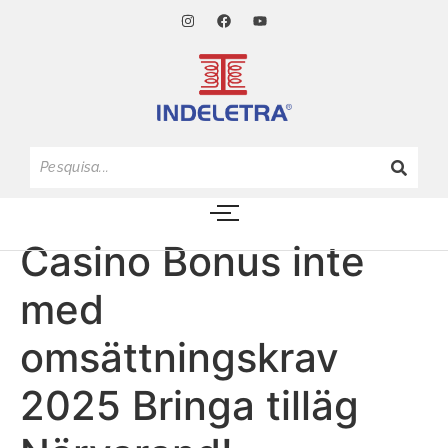
Casino Bonus inte
med
omsättningskrav
2025 Bringa tilläg