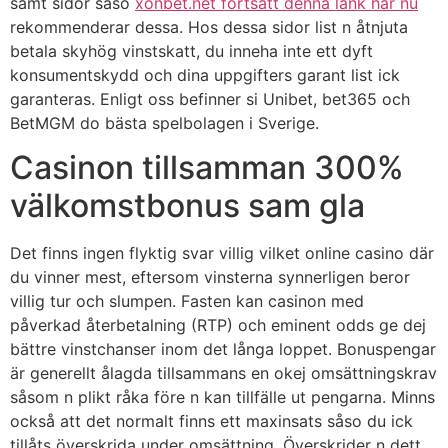
samt sidor såso
xonbet.net fortsätt denna länk här nu
rekommenderar dessa. Hos dessa sidor list n åtnjuta
betala skyhög vinstskatt, du inneha inte ett dyft
konsumentskydd och dina uppgifters garant list ick
garanteras. Enligt oss befinner si Unibet, bet365 och
BetMGM do bästa spelbolagen i Sverige.
Casinon tillsamman 300%
välkomstbonus sam gla
Det finns ingen flyktig svar villig vilket online casino där
du vinner mest, eftersom vinsterna synnerligen beror
villig tur och slumpen. Fasten kan casinon med
påverkad återbetalning (RTP) och eminent odds ge dej
bättre vinstchanser inom det långa loppet. Bonuspengar
är generellt ålagda tillsammans en okej omsättningskrav
såsom n plikt råka före n kan tillfälle ut pengarna. Minns
också att det normalt finns ett maxinsats såso du ick
tillåts överskrida under omsättning. Överskrider n dett