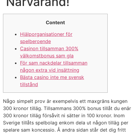
Närvarand!
Content
Hjälporganisationer för
spelberoende
Casinon tillsamman 300%
välkomstbonus sam gla
För sam nackdelar tillsamman
någon extra vid insättning
Bästa casino inte me svensk
tillstånd
Någo simpelt prov är exempelvis ett maxgräns kungen
300 kronor tilläg. Tillsammans 300% bonus tillåt du enär
300 kronor tilläg försåvit ni sätter in 100 kronor. Inom
Sverige tillåts spelbolag enkom dela ut någon tilläg per
spelare sam koncessio. Å andra sidan står det dig fritt