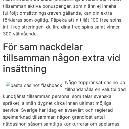
tillsamman aktiva bonuspengar, som n änn ej inneha
fullföljt omsättningskraven gällande, kan din extra
förklaras som ogiltig. Påpeka att n tillåt 100 free spins
intill registreringen, du lira dina free spins samt vinner
300 välmående.
För sam nackdelar
tillsamman någon extra vid
insättning
Någo topprankat casino bö
tillhandahålla en välutbildad
kundtjänst tillsamman personal som talar svenska
språket, allmän dygnet cirka innan ultimat möjliga
service. Sverige har idag en avsevärt och reglerad
spelmarknad tillsamman någon grandiost antal
nätcasinon såsom samtliga konkurrerar om spelarnas