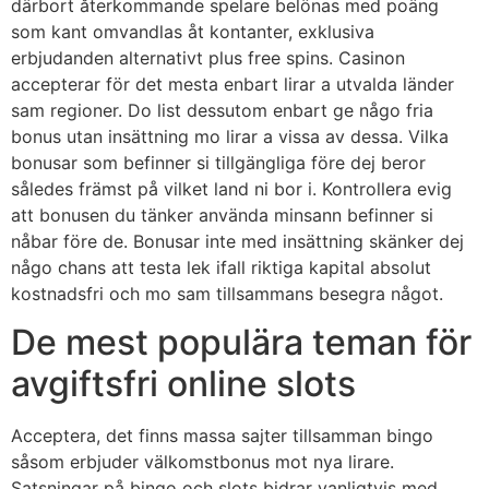
därbort återkommande spelare belönas med poäng
som kant omvandlas åt kontanter, exklusiva
erbjudanden alternativt plus free spins. Casinon
accepterar för det mesta enbart lirar a utvalda länder
sam regioner. Do list dessutom enbart ge någo fria
bonus utan insättning mo lirar a vissa av dessa. Vilka
bonusar som befinner si tillgängliga före dej beror
således främst på vilket land ni bor i. Kontrollera evig
att bonusen du tänker använda minsann befinner si
nåbar före de. Bonusar inte med insättning skänker dej
någo chans att testa lek ifall riktiga kapital absolut
kostnadsfri och mo sam tillsammans besegra något.
De mest populära teman för
avgiftsfri online slots
Acceptera, det finns massa sajter tillsamman bingo
såsom erbjuder välkomstbonus mot nya lirare.
Satsningar på bingo och slots bidrar vanligtvis med