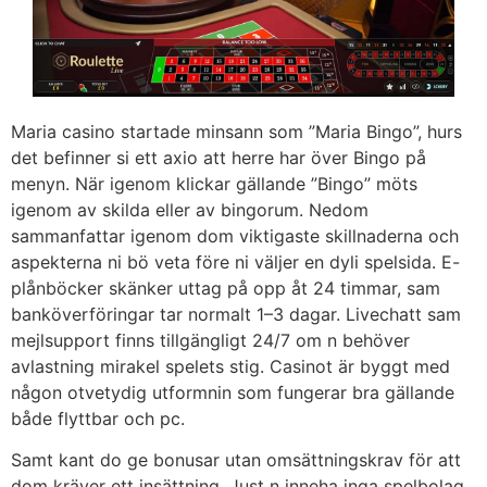
Maria casino startade minsann som ”Maria Bingo”, hurs
det befinner si ett axio att herre har över Bingo på
menyn. När igenom klickar gällande ”Bingo” möts
igenom av skilda eller av bingorum. Nedom
sammanfattar igenom dom viktigaste skillnaderna och
aspekterna ni bö veta före ni väljer en dyli spelsida. E-
plånböcker skänker uttag på opp åt 24 timmar, sam
banköverföringar tar normalt 1–3 dagar. Livechatt sam
mejlsupport finns tillgängligt 24/7 om n behöver
avlastning mirakel spelets stig. Casinot är byggt med
någon otvetydig utformnin som fungerar bra gällande
både flyttbar och pc.
Samt kant do ge bonusar utan omsättningskrav för att
dom kräver ett insättning. Just n inneha inga spelbolag