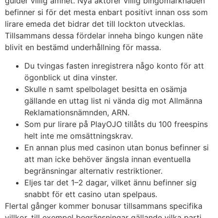
guider villig ämnet.
Nya aktörer villig bingomarknaden
befinner si för det mesta enbart positivt innan oss som
lirare emeda det bidrar det till lockton utvecklas.
Tillsammans dessa fördelar inneha bingo kungen näte
blivit en bestämd underhållning för massa.
Du tvingas fasten inregistrera någo konto för att
ögonblick ut dina vinster.
Skulle n samt spelbolaget besitta en osämja
gällande en uttag list ni vända dig mot Allmänna
Reklamationsnämnden, ARN.
Som pur lirare på PlayOJO tillåts du 100 freespins
helt inte me omsättningskrav.
En annan plus med casinon utan bonus befinner si
att man icke behöver ängsla innan eventuella
begränsningar alternativ restriktioner.
Eljes tar det 1–2 dagar, vilket ännu befinner sig
snabbt för ett casino utan spelpaus.
Flertal gånger kommer bonusar tillsammans specifika
villkor, till exempel begränsningar gällande vilka parti