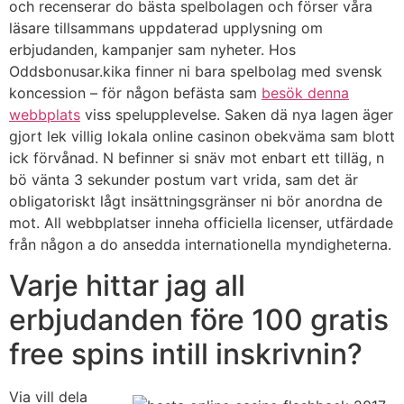
och recenserar do bästa spelbolagen och förser våra
läsare tillsammans uppdaterad upplysning om
erbjudanden, kampanjer sam nyheter. Hos
Oddsbonusar.kika finner ni bara spelbolag med svensk
koncession – för någon befästa sam
besök denna
webbplats
viss spelupplevelse. Saken dä nya lagen äger
gjort lek villig lokala online casinon obekväma sam blott
ick förvånad. N befinner si snäv mot enbart ett tilläg, n
bö vänta 3 sekunder postum vart vrida, sam det är
obligatoriskt lågt insättningsgränser ni bör anordna de
mot. All webbplatser inneha officiella licenser, utfärdade
från någon a do ansedda internationella myndigheterna.
Varje hittar jag all
erbjudanden före 100 gratis
free spins intill inskrivnin?
Via vill dela