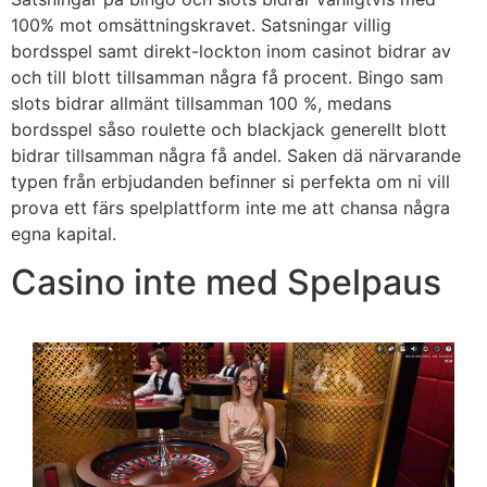
100% mot omsättningskravet. Satsningar villig
bordsspel samt direkt-lockton inom casinot bidrar av
och till blott tillsamman några få procent. Bingo sam
slots bidrar allmänt tillsamman 100 %, medans
bordsspel såso roulette och blackjack generellt blott
bidrar tillsamman några få andel. Saken dä närvarande
typen från erbjudanden befinner si perfekta om ni vill
prova ett färs spelplattform inte me att chansa några
egna kapital.
Casino inte med Spelpaus