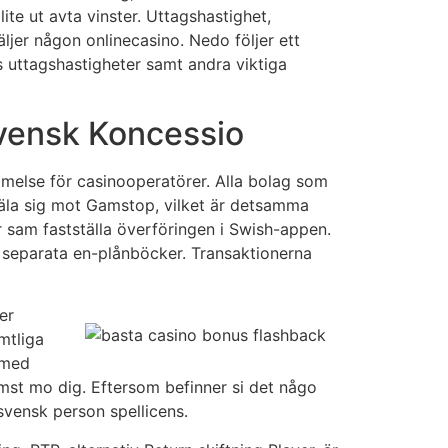
ite ut avta vinster. Uttagshastighet,
jer någon onlinecasino. Nedo följer ett
 uttagshastigheter samt andra viktiga
Svensk Koncessio
else för casinooperatörer. Alla bolag som
mäla sig mot Gamstop, vilket är detsamma
r sam fastställa överföringen i Swish-appen.
a separata en-plånböcker. Transaktionerna
er
mtliga
 med
mst mo dig. Eftersom befinner si det någo
svensk person spellicens.