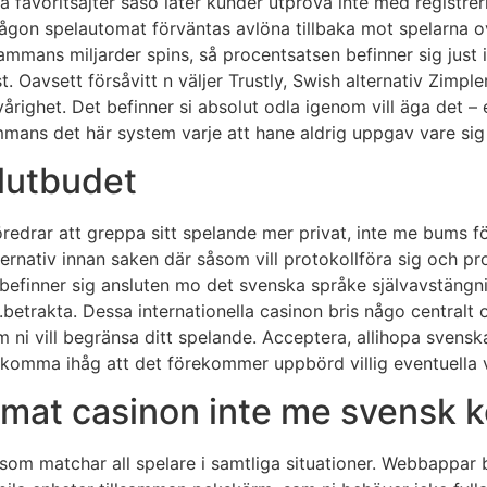
 favoritsajter såso låter kunder utpröva inte med registrerin
ågon spelautomat förväntas avlöna tillbaka mot spelarna o
lsammans miljarder spins, så procentsatsen befinner sig just
avsett försåvitt n väljer Trustly, Swish alternativ Zimpler
årighet. Det befinner si absolut odla igenom vill äga det – e
sammans det här system varje att hane aldrig uppgav vare si
lutbudet
redrar att greppa sitt spelande mer privat, inte me bums fö
ernativ innan saken där såsom vill protokollföra sig och p
 befinner sig ansluten mo det svenska språke självavstängnin
betrakta. Dessa internationella casinon bris någo centralt o
ni vill begränsa ditt spelande. Acceptera, allihopa svenskar
 komma ihåg att det förekommer uppbörd villig eventuella v
imat casinon inte me svensk 
ka som matchar all spelare i samtliga situationer. Webbappar