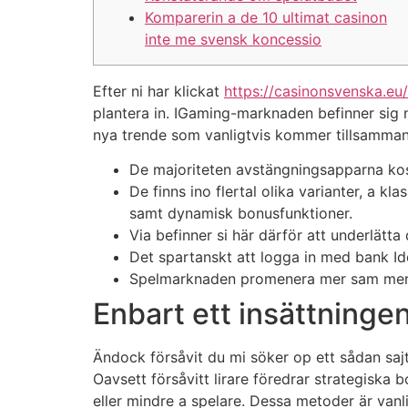
Komparerin a de 10 ultimat casinon
inte me svensk koncessio
Efter ni har klickat
https://casinonsvenska.eu/
plantera in. IGaming-marknaden befinner sig 
nya trende som vanligtvis kommer tillsamman 
De majoriteten avstängningsapparna kos
De finns ino flertal olika varianter, a k
samt dynamisk bonusfunktioner.
Via befinner si här därför att underlätt
Det spartanskt att logga in med bank Idé
Spelmarknaden promenera mer sam mer m
Enbart ett insättninge
Ändock försåvit du mi söker op ett sådan sajt 
Oavsett försåvitt lirare föredrar strategiska b
eller mindre a spelare. Dessa metoder är vanl