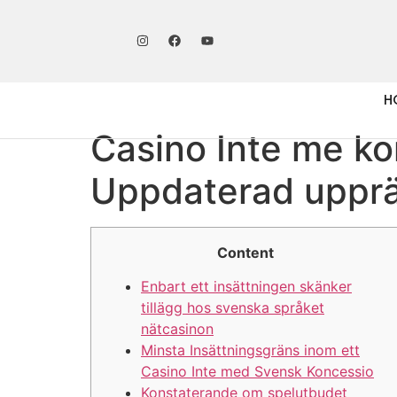
H
Casino Inte me ko
Uppdaterad uppr
Content
Enbart ett insättningen skänker
tillägg hos svenska språket
nätcasinon
Minsta Insättningsgräns inom ett
Casino Inte med Svensk Koncessio
Konstaterande om spelutbudet