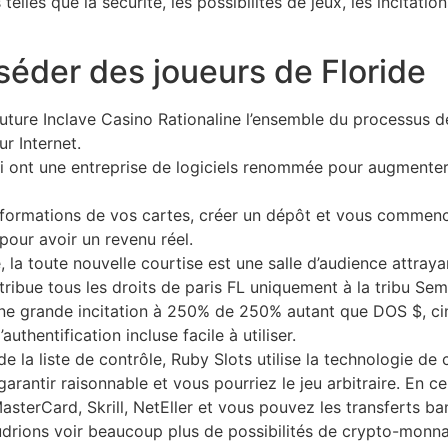
lles que la sécurité, les possibilités de jeux, les incitatio
éder des joueurs de Floride
ture Inclave Casino Rationaline l’ensemble du processus de
ur Internet.
ui ont une entreprise de logiciels renommée pour augmenter
formations de vos cartes, créer un dépôt et vous commen
e pour avoir un revenu réel.
e, la toute nouvelle courtise est une salle d’audience attray
tribue tous les droits de paris FL uniquement à la tribu Sem
’une grande incitation à 250% de 250% autant que DOS $, ci
authentification incluse facile à utiliser.
de la liste de contrôle, Ruby Slots utilise la technologie de
arantir raisonnable et vous pourriez le jeu arbitraire. En ce
asterCard, Skrill, NetEller et vous pouvez les transferts b
udrions voir beaucoup plus de possibilités de crypto-monnai