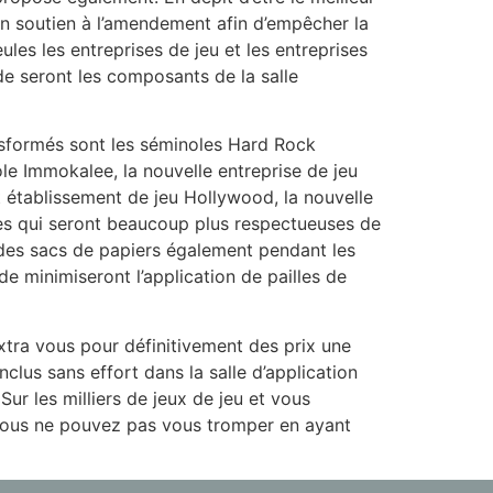
un soutien à l’amendement afin d’empêcher la
ules les entreprises de jeu et les entreprises
de seront les composants de la salle
nsformés sont les séminoles Hard Rock
ole Immokalee, la nouvelle entreprise de jeu
 établissement de jeu Hollywood, la nouvelle
lles qui seront beaucoup plus respectueuses de
 des sacs de papiers également pendant les
de minimiseront l’application de pailles de
xtra vous pour définitivement des prix une
lus sans effort dans la salle d’application
Sur les milliers de jeux de jeu et vous
 vous ne pouvez pas vous tromper en ayant