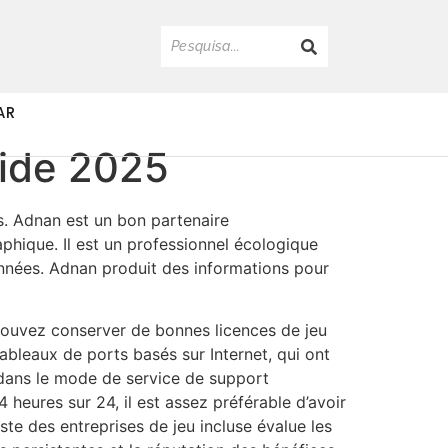
AR
ride 2025
s. Adnan est un bon partenaire
phique. Il est un professionnel écologique
années.
Adnan produit des informations pour
 pouvez conserver de bonnes licences de jeu
tableaux de ports basés sur Internet, qui ont
on dans le mode de service de support
4 heures sur 24, il est assez préférable d’avoir
ste des entreprises de jeu incluse évalue les