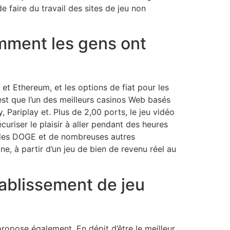
e faire du travail des sites de jeu non
omment les gens ont
et Ethereum, et les options de fiat pour les
est que l’un des meilleurs casinos Web basés
, Pariplay et. Plus de 2,00 ports, le jeu vidéo
curiser le plaisir à aller pendant des heures
H, des DOGE et de nombreuses autres
ne, à partir d’un jeu de bien de revenu réel au
tablissement de jeu
propose également. En dépit d’être le meilleur