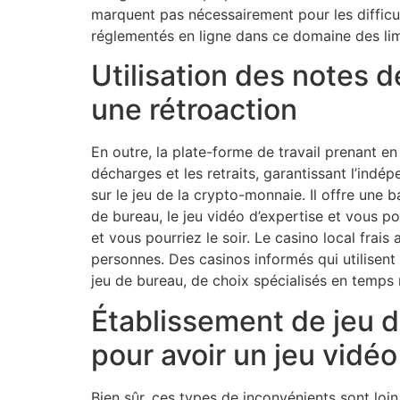
marquent pas nécessairement pour les difficult
réglementés en ligne dans ce domaine des limi
Utilisation des notes 
une rétroaction
En outre, la plate-forme de travail prenant e
décharges et les retraits, garantissant l’ind
sur le jeu de la crypto-monnaie. Il offre une b
de bureau, le jeu vidéo d’expertise et vous po
et vous pourriez le soir. Le casino local fra
personnes. Des casinos informés qui utilisent 
jeu de bureau, de choix spécialisés en temps ré
Établissement de jeu de
pour avoir un jeu vidéo
Bien sûr, ces types de inconvénients sont loin