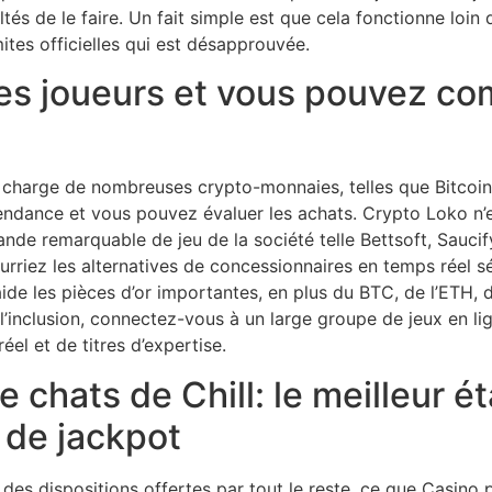
és de le faire. Un fait simple est que cela fonctionne loin d
tes officielles qui est désapprouvée.
des joueurs et vous pouvez c
n charge de nombreuses crypto-monnaies, telles que Bitcoin 
épendance et vous pouvez évaluer les achats. Crypto Loko n’
ande remarquable de jeu de la société telle Bettsoft, Saucify
urriez les alternatives de concessionnaires en temps réel sé
is aide les pièces d’or importantes, en plus du BTC, de l’ET
l’inclusion, connectez-vous à un large groupe de jeux en lig
el et de titres d’expertise.
 chats de Chill: le meilleur é
 de jackpot
 des dispositions offertes par tout le reste, ce que Casino 