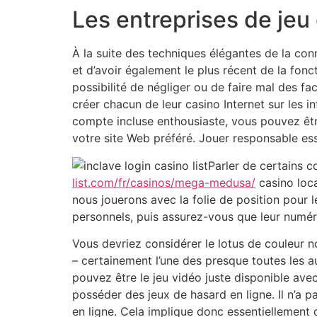
Les entreprises de jeu
À la suite des techniques élégantes de la conn
et d’avoir également le plus récent de la fonc
possibilité de négliger ou de faire mal des fa
créer chacun de leur casino Internet sur les i
compte incluse enthousiaste, vous pouvez être
votre site Web préféré. Jouer responsable ess
Parler de certains c
list.com/fr/casinos/mega-medusa/
casino loc
nous jouerons avec la folie de position pour l
personnels, puis assurez-vous que leur numér
Vous devriez considérer le lotus de couleur 
– certainement l’une des presque toutes les a
pouvez être le jeu vidéo juste disponible avec
posséder des jeux de hasard en ligne. Il n’a 
en ligne. Cela implique donc essentiellement q