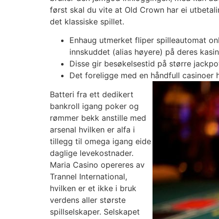
først skal du vite at Old Crown har ei utbetal
det klassiske spillet.
Enhaug utmerket fliper spilleautomat on
innskuddet (alias høyere) på deres kasin
Disse gir besøkelsestid på større jackpo
Det foreligge med en håndfull casinoer 
Batteri fra ett dedikert
bankroll igang poker og
rømmer bekk anstille med
arsenal hvilken er alfa i
tillegg til omega igang eide
daglige levekostnader.
Maria Casino opereres av
Trannel International,
hvilken er et ikke i bruk
verdens aller største
spillselskaper. Selskapet