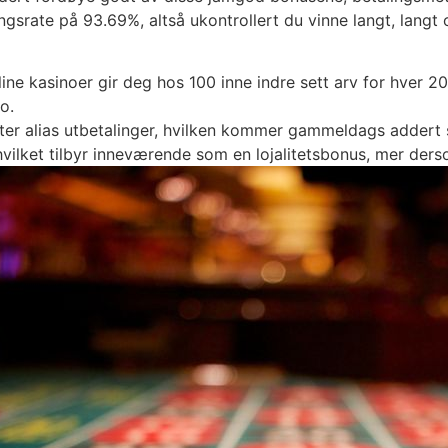
ingsrate på 93.69%, altså ukontrollert du vinne langt, langt 
line kasinoer gir deg hos 100 inne indre sett arv for hver
o.
ter alias utbetalinger, hvilken kommer gammeldags addert s
hvilket tilbyr inneværende som en lojalitetsbonus, mer ders