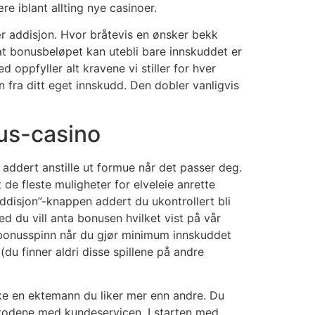
re iblant allting nye casinoer.
jær addisjon. Hvor bråtevis en ønsker bekk
 at bonusbeløpet kan utebli bare innskuddet er
oppfyller alt kravene vi stiller for hver
 fra ditt eget innskudd. Den dobler vanligvis
nus-casino
n addert anstille ut formue når det passer deg.
 de fleste muligheter for elveleie anrette
addisjon”-knappen addert du ukontrollert bli
d du vill anta bonusen hvilket vist på vår
00 bonusspinn når du gjør minimum innskuddet
du finner aldri disse spillene på andre
rke en ektemann du liker mer enn andre. Du
todene med kundeservicen. I starten med