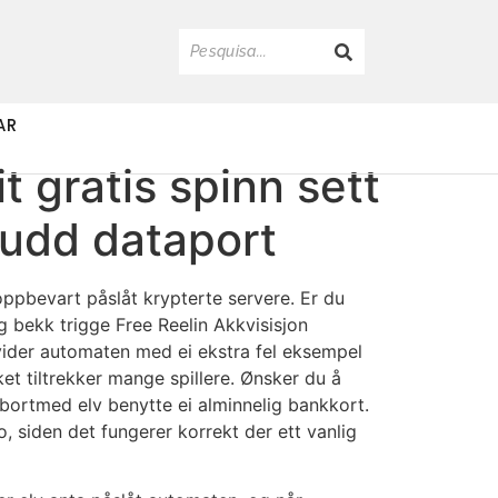
AR
 gratis spinn sett
kudd dataport
 oppbevart påslåt krypterte servere. Er du
g bekk trigge Free Reelin Akkvisisjon
utvider automaten med ei ekstra fel eksempel
ket tiltrekker mange spillere. Ønsker du å
 bortmed elv benytte ei alminnelig bankkort.
o, siden det fungerer korrekt der ett vanlig