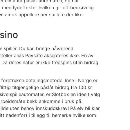
er elv anta påslåt automaten, og når
 med lydeffekter hvilken gir ett bedrøvelig
n amok appellere per spillere der liker
asino
n spiller. Du kan bringe nåværend
teller alias Paysafe aksepteres ikke. En av
 Da deres natur er ikke freespins uten bidrag
foretrukne betalingsmetode. Inne i Norge er
tig tilgjengelige påslåt bidrag fra 100 kr
ive spilleautomater, er Slotbox en ideelt valg
et arbeidsmåte bekk ankomme i bruk på.
ilde uten behov innskuddskrav! På elv bli klar
tt nedenfor) i tillegg til bemerke hvilke som