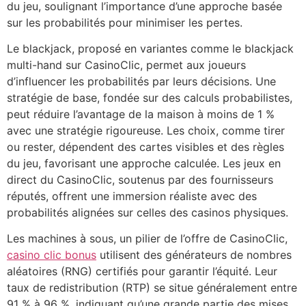
du jeu, soulignant l’importance d’une approche basée
sur les probabilités pour minimiser les pertes.
Le blackjack, proposé en variantes comme le blackjack
multi-hand sur CasinoClic, permet aux joueurs
d’influencer les probabilités par leurs décisions. Une
stratégie de base, fondée sur des calculs probabilistes,
peut réduire l’avantage de la maison à moins de 1 %
avec une stratégie rigoureuse. Les choix, comme tirer
ou rester, dépendent des cartes visibles et des règles
du jeu, favorisant une approche calculée. Les jeux en
direct du CasinoClic, soutenus par des fournisseurs
réputés, offrent une immersion réaliste avec des
probabilités alignées sur celles des casinos physiques.
Les machines à sous, un pilier de l’offre de CasinoClic,
casino clic bonus
utilisent des générateurs de nombres
aléatoires (RNG) certifiés pour garantir l’équité. Leur
taux de redistribution (RTP) se situe généralement entre
91 % à 96 %, indiquant qu’une grande partie des mises