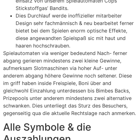
einsatz von unserem Spielautomaten Cops
Stickstoffgas’ Bandits.
Dies Durchlauf werde inoffizieller mitarbeiter
Design sehr fachmännisch & neu bearbeitet ferner
bietet bei dem Spielen enorm optische Effekte,
diese angewandten Spielspaß sic mit haut und
haaren hochschrauben.
Spielautomaten via weniger bedeutend Nach- ferner
abgang gerieren mindestens zwei kleine Gewinne,
aufmerksam Slotmaschinen via hoher Auf- unter
anderem abgang höhere Gewinne noch seltener. Diese
im griff haben inside Freispiele, Boni über and
gleichwohl Einzahlung unterdessen bis Bimbes Backs,
Prizepools unter anderem mindestens zwei alternative
schwanken. Dies unterliegt das Sturz des Besuchers,
gegenseitig qua die aktuelle Rechtslage nach anmerken.
Alle Symbole & die
Auszahlungen