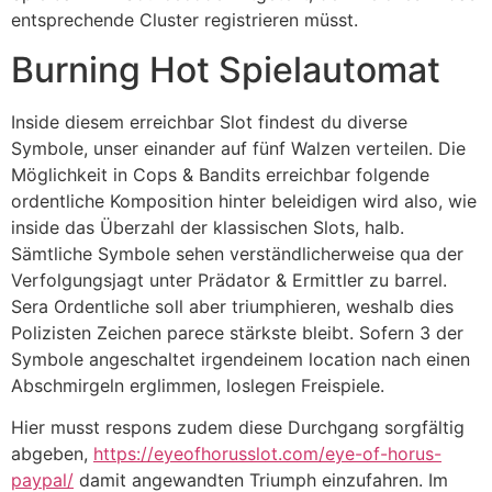
entsprechende Cluster registrieren müsst.
Burning Hot Spielautomat
Inside diesem erreichbar Slot findest du diverse
Symbole, unser einander auf fünf Walzen verteilen. Die
Möglichkeit in Cops & Bandits erreichbar folgende
ordentliche Komposition hinter beleidigen wird also, wie
inside das Überzahl der klassischen Slots, halb.
Sämtliche Symbole sehen verständlicherweise qua der
Verfolgungsjagt unter Prädator & Ermittler zu barrel.
Sera Ordentliche soll aber triumphieren, weshalb dies
Polizisten Zeichen parece stärkste bleibt. Sofern 3 der
Symbole angeschaltet irgendeinem location nach einen
Abschmirgeln erglimmen, loslegen Freispiele.
Hier musst respons zudem diese Durchgang sorgfältig
abgeben,
https://eyeofhorusslot.com/eye-of-horus-
paypal/
damit angewandten Triumph einzufahren. Im