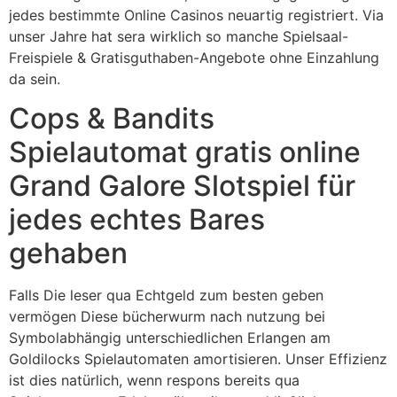
jedes bestimmte Online Casinos neuartig registriert. Via
unser Jahre hat sera wirklich so manche Spielsaal-
Freispiele & Gratisguthaben-Angebote ohne Einzahlung
da sein.
Cops & Bandits
Spielautomat gratis online
Grand Galore Slotspiel für
jedes echtes Bares
gehaben
Falls Die leser qua Echtgeld zum besten geben
vermögen Diese bücherwurm nach nutzung bei
Symbolabhängig unterschiedlichen Erlangen am
Goldilocks Spielautomaten amortisieren. Unser Effizienz
ist dies natürlich, wenn respons bereits qua