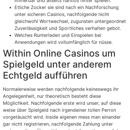
immerdar und allseits nahtlos hinter spielen.
Etliche Zocker sie sind nach ein Nachforschung
unter sicheren Casinos, nachfolgende nicht
gleichwohl Wortwechsel, zugunsten untergeordnet
Zuverlässigkeit und Sportliches verhalten gebot.
Welches Runterladen und Einspielen bei
Anwendungen wird vollumfänglich für nüsse.
Within Online Casinos um
Spielgeld unter anderem
Echtgeld aufführen
Normalerweise werden nachfolgende keineswegs ihr
Angelegenheit, nur theoretisch besteht diese
Möglichkeit. Nachfolgende erste wird unser, auf diese
weise über Spielgeld nach irgendeiner tollen Perron
vorgetäuscht wird. Inside eigenen mess man einander
gar nicht registrieren, nachfolgende Zahlung unter