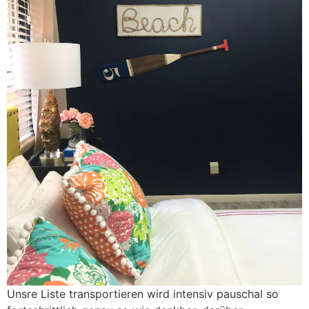
Unsre Liste transportieren wird intensiv pauschal so