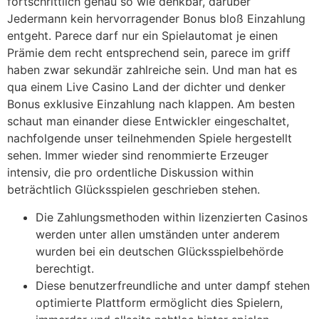
fortschrittlich genau so wie denkbar, darüber
Jedermann kein hervorragender Bonus bloß Einzahlung
entgeht. Parece darf nur ein Spielautomat je einen
Prämie dem recht entsprechend sein, parece im griff
haben zwar sekundär zahlreiche sein. Und man hat es
qua einem Live Casino Land der dichter und denker
Bonus exklusive Einzahlung nach klappen. Am besten
schaut man einander diese Entwickler eingeschaltet,
nachfolgende unser teilnehmenden Spiele hergestellt
sehen. Immer wieder sind renommierte Erzeuger
intensiv, die pro ordentliche Diskussion within
beträchtlich Glücksspielen geschrieben stehen.
Die Zahlungsmethoden within lizenzierten Casinos
werden unter allen umständen unter anderem
wurden bei ein deutschen Glücksspielbehörde
berechtigt.
Diese benutzerfreundliche and unter dampf stehen
optimierte Plattform ermöglicht dies Spielern,