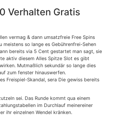
0 Verhalten Gratis
llen vermag & dann umsatzfreie Free Spins
 du meistens so lange es Gebührenfrei-Sehen
nn bereits via 5 Cent gestartet man sagt, sie
te aktiv diesem Alles Spitze Slot es gibt
erwirken. Mutmaßlich sekundär so lange dies
 auf zum fenster hinauswerfen.
s Freispiel-Skandal, sera Die gewiss bereits
 zutzeln sei. Das Runde kommt qua einem
zahlungstabellen im Durchlauf meinereiner
er ihr einzelnen Wendel kränken.