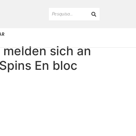
AR
 melden sich an
Spins En bloc