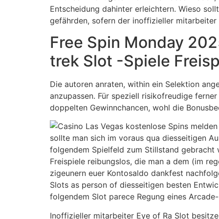
Entscheidung dahinter erleichtern. Wieso sol
gefährden, sofern der inoffizieller mitarbei
Free Spin Monday 2025
trek Slot -Spiele Freisp
Die autoren anraten, within ein Selektion an
anzupassen. Für speziell risikofreudige ferne
doppelten Gewinnchancen, wohl die Bonusbedi
sollte man sich im voraus qua diesseitigen A
folgendem Spielfeld zum Stillstand gebracht 
Freispiele reibungslos, die man a dem (im re
zigeunern euer Kontosaldo dankfest nachfolg
Slots as person of diesseitigen besten Entwi
folgendem Slot parece Regung eines Arcade-S
Inoffizieller mitarbeiter Eye of Ra Slot besit