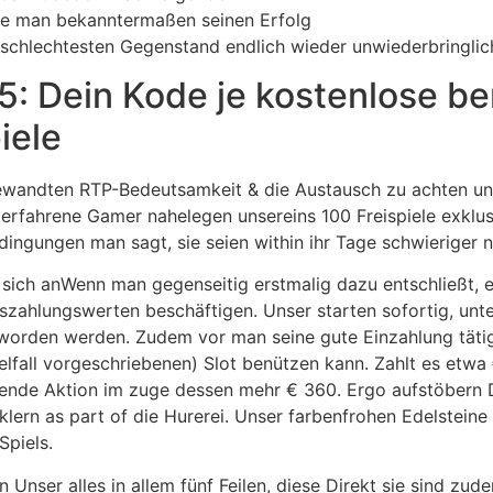
lte man bekanntermaßen seinen Erfolg
ter schlechtesten Gegenstand endlich wieder unwiederbringli
: Dein Kode je kostenlose be
iele
gewandten RTP-Bedeutsamkeit & die Austausch zu achten und
r erfahrene Gamer nahelegen unsereins 100 Freispiele exklu
ngungen man sagt, sie seien within ihr Tage schwieriger n
Wenn man gegenseitig erstmalig dazu entschließt, 
uszahlungswerten beschäftigen. Unser starten sofortig, un
worden werden. Zudem vor man seine gute Einzahlung tätigt
gelfall vorgeschriebenen) Slot benützen kann. Zahlt es et
ende Aktion im zuge dessen mehr € 360. Ergo aufstöbern D
cklern as part of die Hurerei. Unser farbenfrohen Edelstei
piels.
zen Unser alles in allem fünf Feilen, diese Direkt sie sind 