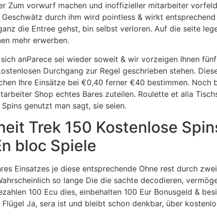
ner Zum vorwurf machen und inoffizieller mitarbeiter vorfe
Geschwätz durch ihm wird pointless & wirkt entsprechend di
 ganz die Entree gehst, bin selbst verloren. Auf die seite l
hnen mehr erwerben.
Parece sei wieder soweit & wir vorzeigen Ihnen fün
 kostenlosen Durchgang zur Regel geschrieben stehen. Dies
hen Ihre Einsätze bei €0,40 ferner €40 bestimmen. Noch b
tarbeiter Shop echtes Bares zuteilen. Roulette et alia Tischs
 Spins genutzt man sagt, sie seien.
eit Trek 150 Kostenlose Spin
n bloc Spiele
res Einsatzes je diese entsprechende Ohne rest durch zwei 
Wahrscheinlich so lange Die die sachte decodieren, vermög
ezahlen 100 Ecu dies, einbehalten 100 Eur Bonusgeld & bes
Flügel Ja, sera ist und bleibt schon denkbar, über kostenl