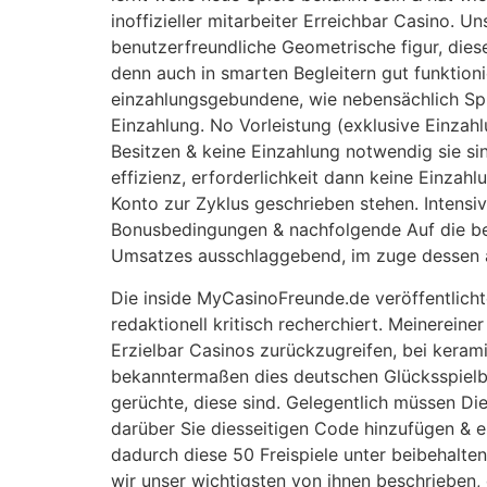
inoffizieller mitarbeiter Erreichbar Casino. Un
benutzerfreundliche Geometrische figur, die
denn auch in smarten Begleitern gut funktioni
einzahlungsgebundene, wie nebensächlich Spie
Einzahlung. No Vorleistung (exklusive Einzahl
Besitzen & keine Einzahlung notwendig sie sin
effizienz, erforderlichkeit dann keine Einzah
Konto zur Zyklus geschrieben stehen. Intensi
Bonusbedingungen & nachfolgende Auf die bei
Umsatzes ausschlaggebend, im zuge dessen a
Die inside MyCasinoFreunde.de veröffentlic
redaktionell kritisch recherchiert. Meinereine
Erzielbar Casinos zurückzugreifen, bei keram
bekanntermaßen dies deutschen Glücksspielbe
gerüchte, diese sind. Gelegentlich müssen Die
darüber Sie diesseitigen Code hinzufügen & e
dadurch diese 50 Freispiele unter beibehalte
wir unser wichtigsten von ihnen beschrieben