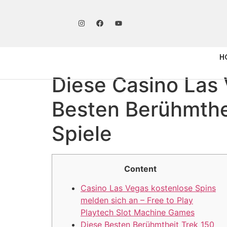
H
Diese Casino Las 
Besten Berühmthei
Spiele
Content
Casino Las Vegas kostenlose Spins
melden sich an – Free to Play
Playtech Slot Machine Games
Diese Besten Berühmtheit Trek 150