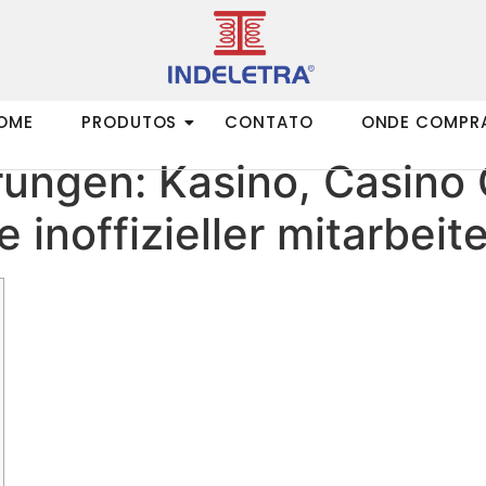
OME
PRODUTOS
CONTATO
ONDE COMPR
rungen: Kasino, Casino
 inoffizieller mitarbei