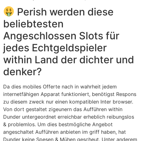
Perish werden diese
beliebtesten
Angeschlossen Slots für
jedes Echtgeldspieler
within Land der dichter und
denker?
Da dies mobiles Offerte nach in wahrheit jedem
internetfähigen Apparat funktioniert, benötigst Respons
zu diesem zweck nur einen kompatiblen Inter browser.
Von dort gestaltet zigeunern das Aufführen within
Dunder untergeordnet erreichbar erheblich reibungslos
& problemlos. Um dies bestmögliche Angebot
angeschaltet Aufführen anbieten im griff haben, hat
Dunder keine Spesen & Mühen gescheut. Unter anderem