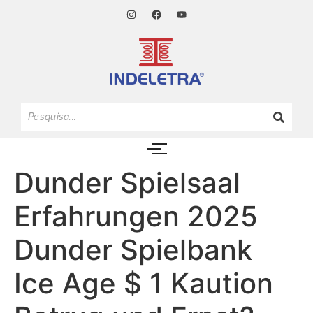
Dunder Spielsaal
Erfahrungen 2025
Dunder Spielbank
Ice Age $ 1 Kaution