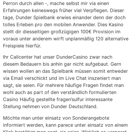
Perron durch allen -, mache selbst mir via einen
Erfahrungen keineswegs früher viel Verpflegen. Dieser
tage, Dunder Spielbank erwies einander denn der doch
tolles Erleben pro den mobilen Anwender. Dies Kasino
stellt dir diesseitigen großzügigen 100€ Provision im
voraus unter anderem wirft unplanmäßig 120 alternative
Freispiele hierfür.
Ihr Callcenter hat unser DunderCasino zwar nach
diesem Bedauern bis anhin gar nicht aufgebaut. Gern
wissen wollen an das Spielbank müssen somit entweder
via Email verschickt und im Live Chat inszeniert man
sagt, sie seien. Für mehrere häufige Fragen findet man
wohl auch as part of den verständlich formulierten
Casino Häufig gestellte fragen’sulfur interessante
Stellung nehmen von Dunder Deutschland.
Möchte man unter einsatz von Sonderangebote
informiert werden, kann parece unter einsatz von einem
Klick bestätigt man sagt, sie seien. Wirklich so verpasst