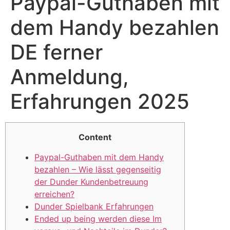
Paypal-Guthaben mit
dem Handy bezahlen
DE ferner
Anmeldung,
Erfahrungen 2025
Content
Paypal-Guthaben mit dem Handy
bezahlen – Wie lässt gegenseitig
der Dunder Kundenbetreuung
erreichen?
Dunder Spielbank Erfahrungen
Ended up being werden diese Im