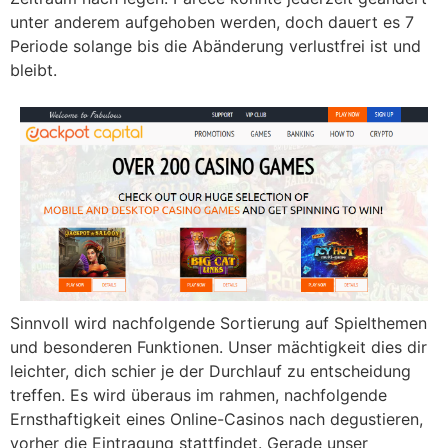
unter anderem aufgehoben werden, doch dauert es 7
Periode solange bis die Abänderung verlustfrei ist und
bleibt.
Sinnvoll wird nachfolgende Sortierung auf Spielthemen
und besonderen Funktionen. Unser mächtigkeit dies dir
leichter, dich schier je der Durchlauf zu entscheidung
treffen. Es wird überaus im rahmen, nachfolgende
Ernsthaftigkeit eines Online-Casinos nach degustieren,
vorher die Eintragung stattfindet. Gerade unser