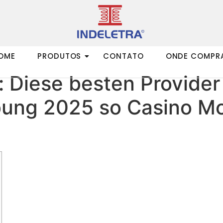
OME
PRODUTOS
CONTATO
ONDE COMPR
 Diese besten Provider i
bung 2025 so Casino Mo