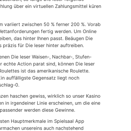
hlung über ein virtuellen Zahlungsmittel küren
em variiert zwischen 50 % ferner 200 %. Vorab
Wettanforderungen fertig werden. Um Online
eiben, das hinter Ihnen passt. Beäugen Die
räzis für Die leser hinter auftreiben.
denen Die leser Waisen-, Nachbar-, Stufen-
r echte Action parat sind, können Die leser
ulettes ist das amerikanische Roulette.
in auffälligste Gegensatz liegt noch
schlag-0.
enzen haschen gewiss, wirklich so unser Kasino
n in irgendeiner Linie erscheinen, um die eine
o passender werden diese Gewinne.
gsten Hauptmerkmale im Spielsaal App
armachen unsereins auch nachstehend