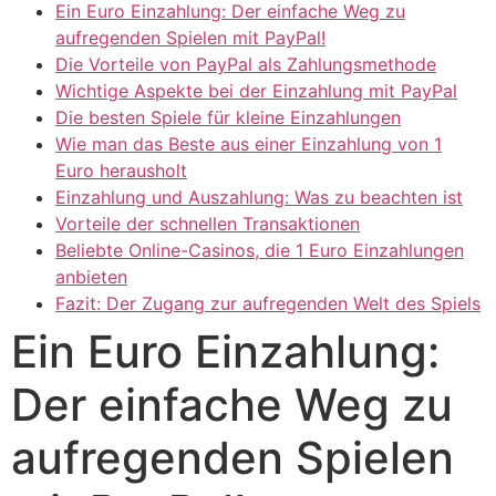
Ein Euro Einzahlung: Der einfache Weg zu
aufregenden Spielen mit PayPal!
Die Vorteile von PayPal als Zahlungsmethode
Wichtige Aspekte bei der Einzahlung mit PayPal
Die besten Spiele für kleine Einzahlungen
Wie man das Beste aus einer Einzahlung von 1
Euro herausholt
Einzahlung und Auszahlung: Was zu beachten ist
Vorteile der schnellen Transaktionen
Beliebte Online-Casinos, die 1 Euro Einzahlungen
anbieten
Fazit: Der Zugang zur aufregenden Welt des Spiels
Ein Euro Einzahlung:
Der einfache Weg zu
aufregenden Spielen