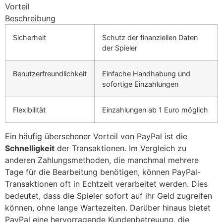
Vorteil
Beschreibung
Sicherheit
Schutz der finanziellen Daten
der Spieler
Benutzerfreundlichkeit
Einfache Handhabung und
sofortige Einzahlungen
Flexibilität
Einzahlungen ab 1 Euro möglich
Ein häufig übersehener Vorteil von PayPal ist die
Schnelligkeit
der Transaktionen. Im Vergleich zu
anderen Zahlungsmethoden, die manchmal mehrere
Tage für die Bearbeitung benötigen, können PayPal-
Transaktionen oft in Echtzeit verarbeitet werden. Dies
bedeutet, dass die Spieler sofort auf ihr Geld zugreifen
können, ohne lange Wartezeiten. Darüber hinaus bietet
PayPal eine hervorragende Kundenbetreuung, die