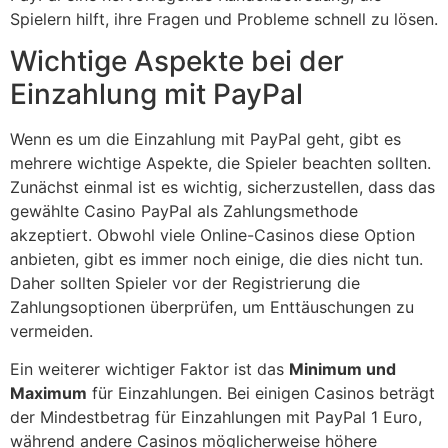
Spielern hilft, ihre Fragen und Probleme schnell zu lösen.
Wichtige Aspekte bei der
Einzahlung mit PayPal
Wenn es um die Einzahlung mit PayPal geht, gibt es
mehrere wichtige Aspekte, die Spieler beachten sollten.
Zunächst einmal ist es wichtig, sicherzustellen, dass das
gewählte Casino PayPal als Zahlungsmethode
akzeptiert. Obwohl viele Online-Casinos diese Option
anbieten, gibt es immer noch einige, die dies nicht tun.
Daher sollten Spieler vor der Registrierung die
Zahlungsoptionen überprüfen, um Enttäuschungen zu
vermeiden.
Ein weiterer wichtiger Faktor ist das
Minimum und
Maximum
für Einzahlungen. Bei einigen Casinos beträgt
der Mindestbetrag für Einzahlungen mit PayPal 1 Euro,
während andere Casinos möglicherweise höhere