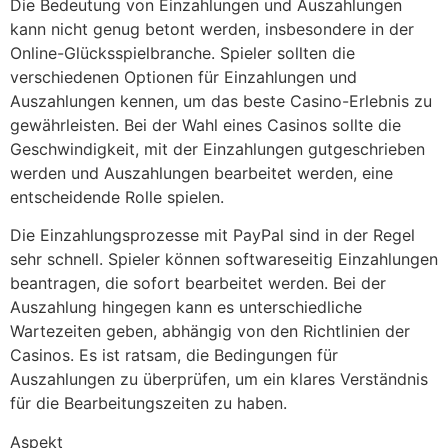
Die Bedeutung von Einzahlungen und Auszahlungen
kann nicht genug betont werden, insbesondere in der
Online-Glücksspielbranche. Spieler sollten die
verschiedenen Optionen für Einzahlungen und
Auszahlungen kennen, um das beste Casino-Erlebnis zu
gewährleisten. Bei der Wahl eines Casinos sollte die
Geschwindigkeit, mit der Einzahlungen gutgeschrieben
werden und Auszahlungen bearbeitet werden, eine
entscheidende Rolle spielen.
Die Einzahlungsprozesse mit PayPal sind in der Regel
sehr schnell. Spieler können softwareseitig Einzahlungen
beantragen, die sofort bearbeitet werden. Bei der
Auszahlung hingegen kann es unterschiedliche
Wartezeiten geben, abhängig von den Richtlinien der
Casinos. Es ist ratsam, die Bedingungen für
Auszahlungen zu überprüfen, um ein klares Verständnis
für die Bearbeitungszeiten zu haben.
Aspekt