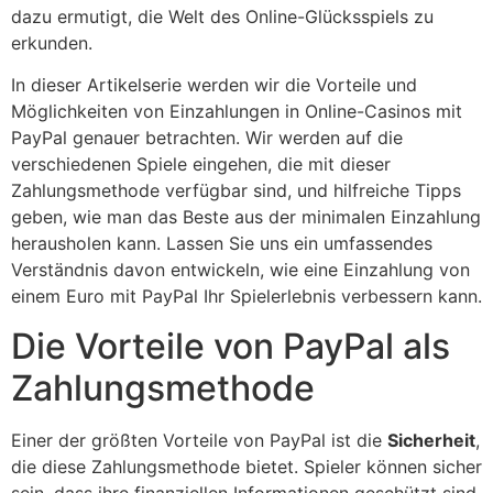
dazu ermutigt, die Welt des Online-Glücksspiels zu
erkunden.
In dieser Artikelserie werden wir die Vorteile und
Möglichkeiten von Einzahlungen in Online-Casinos mit
PayPal genauer betrachten. Wir werden auf die
verschiedenen Spiele eingehen, die mit dieser
Zahlungsmethode verfügbar sind, und hilfreiche Tipps
geben, wie man das Beste aus der minimalen Einzahlung
herausholen kann. Lassen Sie uns ein umfassendes
Verständnis davon entwickeln, wie eine Einzahlung von
einem Euro mit PayPal Ihr Spielerlebnis verbessern kann.
Die Vorteile von PayPal als
Zahlungsmethode
Einer der größten Vorteile von PayPal ist die
Sicherheit
,
die diese Zahlungsmethode bietet. Spieler können sicher
sein, dass ihre finanziellen Informationen geschützt sind,