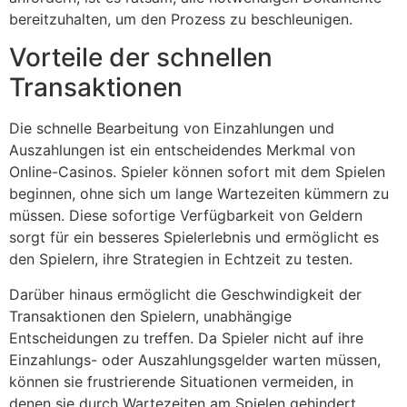
bereitzuhalten, um den Prozess zu beschleunigen.
Vorteile der schnellen
Transaktionen
Die schnelle Bearbeitung von Einzahlungen und
Auszahlungen ist ein entscheidendes Merkmal von
Online-Casinos. Spieler können sofort mit dem Spielen
beginnen, ohne sich um lange Wartezeiten kümmern zu
müssen. Diese sofortige Verfügbarkeit von Geldern
sorgt für ein besseres Spielerlebnis und ermöglicht es
den Spielern, ihre Strategien in Echtzeit zu testen.
Darüber hinaus ermöglicht die Geschwindigkeit der
Transaktionen den Spielern, unabhängige
Entscheidungen zu treffen. Da Spieler nicht auf ihre
Einzahlungs- oder Auszahlungsgelder warten müssen,
können sie frustrierende Situationen vermeiden, in
denen sie durch Wartezeiten am Spielen gehindert