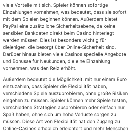
viele Vorteile mit sich. Spieler können sofortige
Einzahlungen vornehmen, was bedeutet, dass sie sofort
mit dem Spielen beginnen können. Außerdem bietet
PayPal eine zusätzliche Sicherheitsebene, da keine
sensiblen Bankdaten direkt beim Casino hinterlegt
werden müssen. Dies ist besonders wichtig für
diejenigen, die besorgt über Online-Sicherheit sind.
Darüber hinaus bieten viele Casinos spezielle Angebote
und Bonusse für Neukunden, die eine Einzahlung
vornehmen, was den Reiz erhöht.
Außerdem bedeutet die Möglichkeit, mit nur einem Euro
einzuzahlen, dass Spieler die Flexibilität haben,
verschiedene Spiele auszuprobieren, ohne große Risiken
eingehen zu müssen. Spieler können mehr Spiele testen,
verschiedene Strategien ausprobieren oder einfach nur
Spaß haben, ohne sich um hohe Verluste sorgen zu
müssen. Diese Art von Flexibilität hat den Zugang zu
Online-Casinos erheblich erleichtert und mehr Menschen