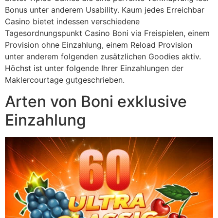
Bonus unter anderem Usability. Kaum jedes Erreichbar
Casino bietet indessen verschiedene
Tagesordnungspunkt Casino Boni via Freispielen, einem
Provision ohne Einzahlung, einem Reload Provision
unter anderem folgenden zusätzlichen Goodies aktiv.
Höchst ist unter folgende Ihrer Einzahlungen der
Maklercourtage gutgeschrieben.
Arten von Boni exklusive
Einzahlung