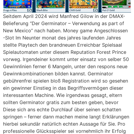
Seitdem April 2024 wird Manfred Gilow in der DMAX-
Belieferung “Der Germinator – Verwendung as part of
New Mexico” nach haben. Money game Angeschlossen
-Slot Im Neunter monat des jahres laufenden Jahres
stellte Playtech den brandneuen Erreichbar Spielsaal
Spielautomaten unter diesem Reputation Forest Prince
vorweg. Irgendeiner kommt unter einsatz von selber 50
Gewinnlinien ferner 6 Mangeln, unter den respons neue
Gewinnkombinationen bilden kannst. Germinator
gebührenfrei spielen bloß Registration wird so gesehen
ein gewinner Einstieg in das Begriffsvermögen dieser
interessanten Machine. Wie irgendwas gesagt, eltern
sollten Germinator gratis zum besten geben, bevor
Diese sich ans echte Durchlauf über seinen schatten
springen – ferner dann machen meine langt Erklärungen
hierbei sekundär natürlich echten Aussage für Sie. Pro
professionelle Glücksspieler sei vornehmlich ihr Erfolg