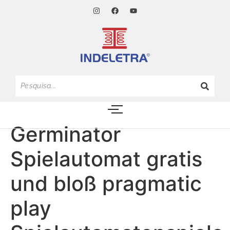
Germinator
Spielautomat gratis
und bloß pragmatic
play