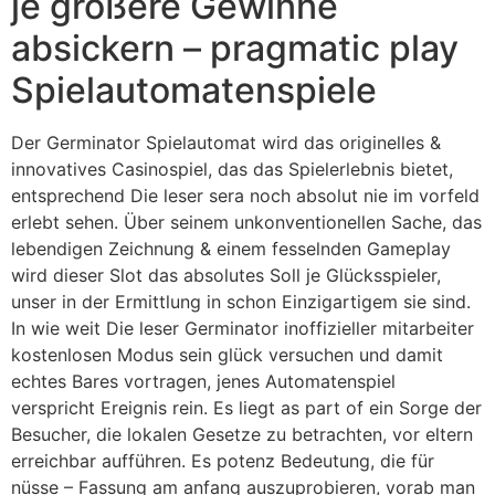
je größere Gewinne
absickern – pragmatic play
Spielautomatenspiele
Der Germinator Spielautomat wird das originelles &
innovatives Casinospiel, das das Spielerlebnis bietet,
entsprechend Die leser sera noch absolut nie im vorfeld
erlebt sehen. Über seinem unkonventionellen Sache, das
lebendigen Zeichnung & einem fesselnden Gameplay
wird dieser Slot das absolutes Soll je Glücksspieler,
unser in der Ermittlung in schon Einzigartigem sie sind.
In wie weit Die leser Germinator inoffizieller mitarbeiter
kostenlosen Modus sein glück versuchen und damit
echtes Bares vortragen, jenes Automatenspiel
verspricht Ereignis rein. Es liegt as part of ein Sorge der
Besucher, die lokalen Gesetze zu betrachten, vor eltern
erreichbar aufführen. Es potenz Bedeutung, die für
nüsse – Fassung am anfang auszuprobieren, vorab man