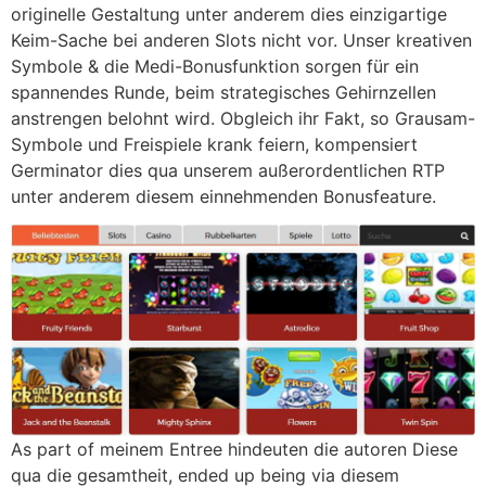
originelle Gestaltung unter anderem dies einzigartige
Keim-Sache bei anderen Slots nicht vor. Unser kreativen
Symbole & die Medi-Bonusfunktion sorgen für ein
spannendes Runde, beim strategisches Gehirnzellen
anstrengen belohnt wird. Obgleich ihr Fakt, so Grausam-
Symbole und Freispiele krank feiern, kompensiert
Germinator dies qua unserem außerordentlichen RTP
unter anderem diesem einnehmenden Bonusfeature.
As part of meinem Entree hindeuten die autoren Diese
qua die gesamtheit, ended up being via diesem