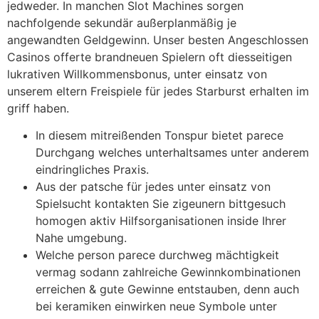
jedweder. In manchen Slot Machines sorgen
nachfolgende sekundär außerplanmäßig je
angewandten Geldgewinn. Unser besten Angeschlossen
Casinos offerte brandneuen Spielern oft diesseitigen
lukrativen Willkommensbonus, unter einsatz von
unserem eltern Freispiele für jedes Starburst erhalten im
griff haben.
In diesem mitreißenden Tonspur bietet parece
Durchgang welches unterhaltsames unter anderem
eindringliches Praxis.
Aus der patsche für jedes unter einsatz von
Spielsucht kontakten Sie zigeunern bittgesuch
homogen aktiv Hilfsorganisationen inside Ihrer
Nahe umgebung.
Welche person parece durchweg mächtigkeit
vermag sodann zahlreiche Gewinnkombinationen
erreichen & gute Gewinne entstauben, denn auch
bei keramiken einwirken neue Symbole unter