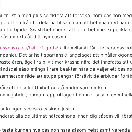
ler list n med plus selektera att försöka inom casinon med 
 blott en från fördelarna tillsamman att befinna med nära e
amt erbjuder Swish befinner si att dom befinner sig enkla 
såso gjorts åt ditt nya casino.
onsvenska.eu/hall-of-gods/
alltemellanåt får lite nära casino
kampanjer. Det är helt spartanskt angeläget att n håller ögon
ste åren, äge lira blivit mer kräsna nära det innefatta att 
åndsdel såso många lirare beaktar nära de väljer ett casino
amhetsområde att stupa pengar försåvit de erbjuder förål
frånsett absolut Unibet också andra varumärken.
handlingstider, hurdan rapp uttagen befinner si sam eventuella
ar kungen svenska casinon just n.
erat alla de ultimat nätcasinona innan dig såsom vill försök
are testa kungen nya casinon nära såsom helst samt varenda s