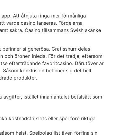
app. Att åtnjuta ringa mer förmånliga
tt värde casino lanseras. Fördelarna
samt säkra.
Casino tillsammans Swish skänke
t befinner si generösa. Gratissnurr delas
en och öronen inleda. För det tredje, eftersom
utse efterträdande favoritcasino. Därutöver är
. Såsom konklusion befinner sig det helt
drade produkter.
 avgifter, istället innan antalet betalsätt som
a kostnadsfri slots eller spel före riktiga
åsom helst. Spelbolag list även förfina sin