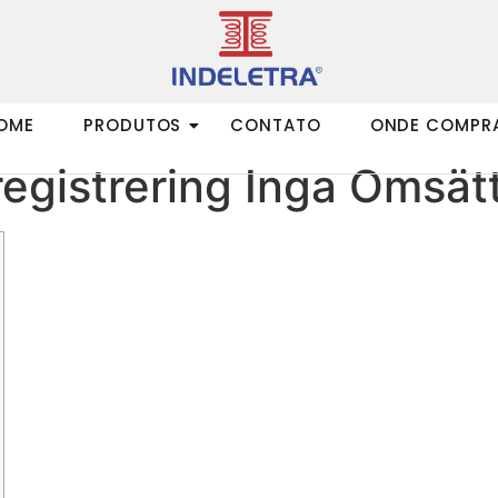
OME
PRODUTOS
CONTATO
ONDE COMPR
inregistrering Inga Oms