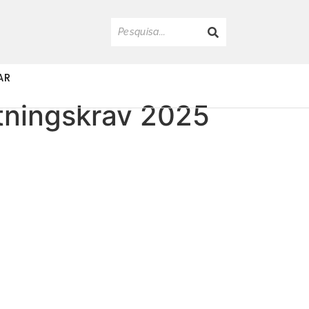
AR
ättningskrav 2025