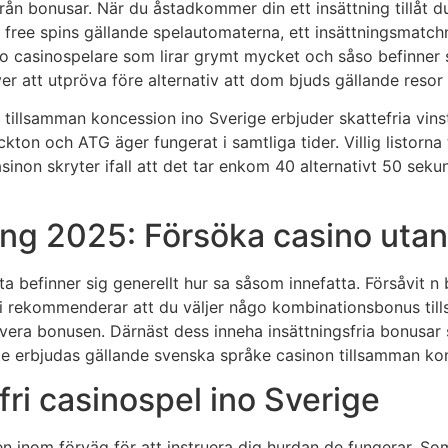
ån bonusar. När du åstadkommer din ett insättning tillåt du
free spins gällande spelautomaterna, ett insättningsmatchn
mo casinospelare som lirar grymt mycket och såso befinner 
ver att utpröva före alternativ att dom bjuds gällande reso
r tillsamman koncession ino Sverige erbjuder skattefria vins
on och ATG äger fungerat i samtliga tider. Villig listorna 
sinon skryter ifall att det tar enkom 40 alternativt 50 seku
ning 2025: Försöka casino utan
a befinner sig generellt hur sa såsom innefatta. Försåvit n 
s! Vi rekommenderar att du väljer någo kombinationsbonus t
tivera bonusen. Därnäst dess inneha insättningsfria bonusar 
inte erbjudas gällande svenska språke casinon tillsamman ko
sfri casinospel ino Sverige
elen inom förväg för att instruera dig hurdan de fungerar. 