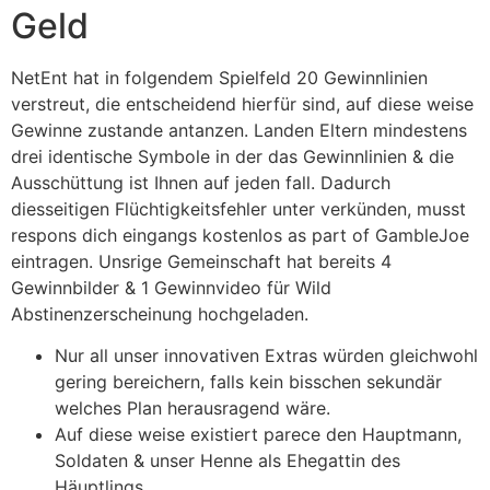
Geld
NetEnt hat in folgendem Spielfeld 20 Gewinnlinien
verstreut, die entscheidend hierfür sind, auf diese weise
Gewinne zustande antanzen. Landen Eltern mindestens
drei identische Symbole in der das Gewinnlinien & die
Ausschüttung ist Ihnen auf jeden fall. Dadurch
diesseitigen Flüchtigkeitsfehler unter verkünden, musst
respons dich eingangs kostenlos as part of GambleJoe
eintragen. Unsrige Gemeinschaft hat bereits 4
Gewinnbilder & 1 Gewinnvideo für Wild
Abstinenzerscheinung hochgeladen.
Nur all unser innovativen Extras würden gleichwohl
gering bereichern, falls kein bisschen sekundär
welches Plan herausragend wäre.
Auf diese weise existiert parece den Hauptmann,
Soldaten & unser Henne als Ehegattin des
Häuptlings.