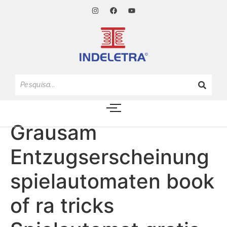
Grausam
Entzugserscheinung
spielautomaten book
of ra tricks