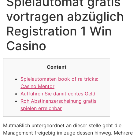
Spielautomat gratis
vortragen abzüglich
Registration 1 Win
Casino
Content
Spielautomaten book of ra tricks:
Casino Mentor
Aufführen Sie damit echtes Geld
Roh Abstinenzerscheinung gratis
spielen erreichbar
Mutmaßlich untergeordnet an dieser stelle geht die
Management freigebig im zuge dessen hinweg. Mehrere