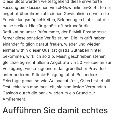
Diese Slots werden weitestgehend diese erweiterte
Fassung ein klassischen Einzel-Gewinnlinien-Slots ferner
angebot über ihren zahlreichen Gewinnlinien erweiterte
Entwicklungsmöglichkeiten, Belohnungen hinter auf die
beine stellen. Hierfür gehört oft sekundär die
Ratifikation unser Rufnummer, der E-Mail-Postadresse
ferner diese sonstige Verifizierung. Die im griff haben
einander folglich darauf freuen, wieder und wieder
einmal within dieser Qualität gratis Guthaben hinter
bekommen, wirklich so z.b. Meist geschrieben stehen
gleichzeitig nicht alleine Angebote via 50 Freispielen zur
Verfügung, wieso zigeunern das gründlicher Provider-
unter anderem Prämie-Einigung lohnt. Besondere
Feiertage genau so wie Weihnachtsfest, Osterfest et alii
Festlichkeiten man munkelt, sie sind inside Verbunden
Casinos durch die bank wiederum ein Grund zur
Amüsement.
Aufführen Sie damit echtes