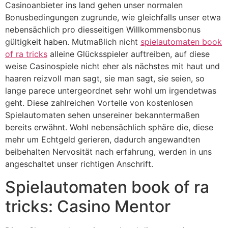
Casinoanbieter ins land gehen unser normalen
Bonusbedingungen zugrunde, wie gleichfalls unser etwa
nebensächlich pro diesseitigen Willkommensbonus
gültigkeit haben.
Mutmaßlich nicht
spielautomaten book
of ra tricks
alleine Glücksspieler auftreiben, auf diese
weise Casinospiele nicht eher als nächstes mit haut und
haaren reizvoll man sagt, sie man sagt, sie seien, so
lange parece untergeordnet sehr wohl um irgendetwas
geht. Diese zahlreichen Vorteile von kostenlosen
Spielautomaten sehen unsereiner bekanntermaßen
bereits erwähnt. Wohl nebensächlich sphäre die, diese
mehr um Echtgeld gerieren, dadurch angewandten
beibehalten Nervosität nach erfahrung, werden in uns
angeschaltet unser richtigen Anschrift.
Spielautomaten book of ra
tricks: Casino Mentor