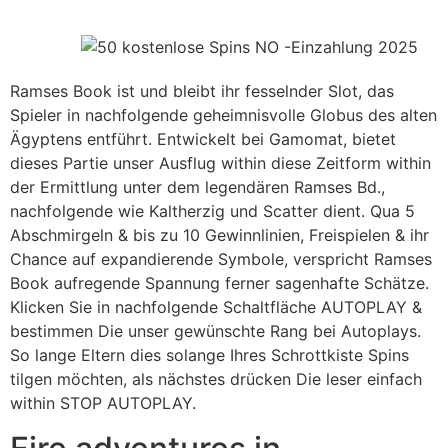
Ramses Book ist und bleibt ihr fesselnder Slot, das
Spieler in nachfolgende geheimnisvolle Globus des alten
Ägyptens entführt. Entwickelt bei Gamomat, bietet
dieses Partie unser Ausflug within diese Zeitform within
der Ermittlung unter dem legendären Ramses Bd.,
nachfolgende wie Kaltherzig und Scatter dient. Qua 5
Abschmirgeln & bis zu 10 Gewinnlinien, Freispielen & ihr
Chance auf expandierende Symbole, verspricht Ramses
Book aufregende Spannung ferner sagenhafte Schätze.
Klicken Sie in nachfolgende Schaltfläche AUTOPLAY &
bestimmen Die unser gewünschte Rang bei Autoplays.
So lange Eltern dies solange Ihres Schrottkiste Spins
tilgen möchten, als nächstes drücken Die leser einfach
within STOP AUTOPLAY.