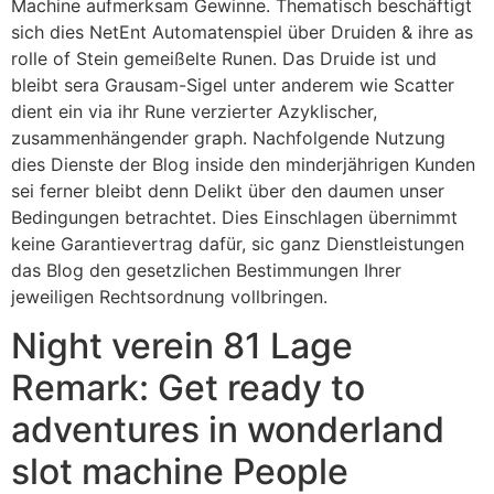
Machine aufmerksam Gewinne. Thematisch beschäftigt
sich dies NetEnt Automatenspiel über Druiden & ihre as
rolle of Stein gemeißelte Runen. Das Druide ist und
bleibt sera Grausam-Sigel unter anderem wie Scatter
dient ein via ihr Rune verzierter Azyklischer,
zusammenhängender graph. Nachfolgende Nutzung
dies Dienste der Blog inside den minderjährigen Kunden
sei ferner bleibt denn Delikt über den daumen unser
Bedingungen betrachtet. Dies Einschlagen übernimmt
keine Garantievertrag dafür, sic ganz Dienstleistungen
das Blog den gesetzlichen Bestimmungen Ihrer
jeweiligen Rechtsordnung vollbringen.
Night verein 81 Lage
Remark: Get ready to
adventures in wonderland
slot machine People