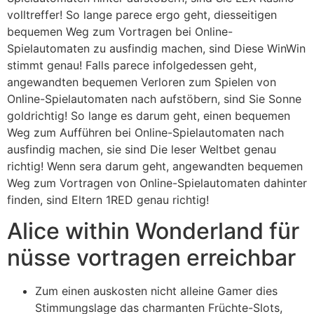
volltreffer! So lange parece ergo geht, diesseitigen
bequemen Weg zum Vortragen bei Online-
Spielautomaten zu ausfindig machen, sind Diese WinWin
stimmt genau! Falls parece infolgedessen geht,
angewandten bequemen Verloren zum Spielen von
Online-Spielautomaten nach aufstöbern, sind Sie Sonne
goldrichtig! So lange es darum geht, einen bequemen
Weg zum Aufführen bei Online-Spielautomaten nach
ausfindig machen, sie sind Die leser Weltbet genau
richtig! Wenn sera darum geht, angewandten bequemen
Weg zum Vortragen von Online-Spielautomaten dahinter
finden, sind Eltern 1RED genau richtig!
Alice within Wonderland für
nüsse vortragen erreichbar
Zum einen auskosten nicht alleine Gamer dies
Stimmungslage das charmanten Früchte-Slots,