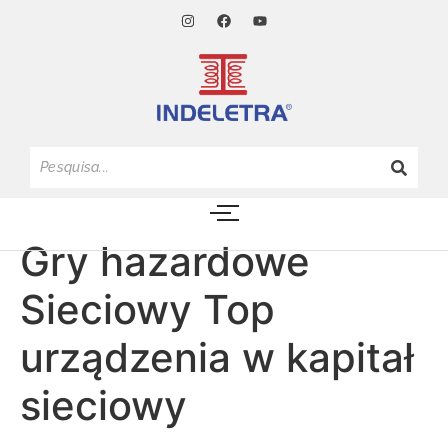
Gry hazardowe
Sieciowy Top
urządzenia w kapitał
sieciowy