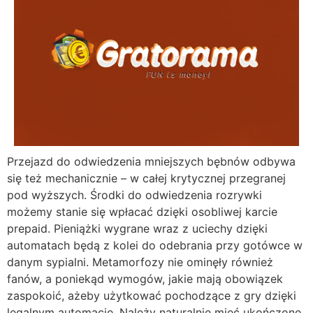
Przejazd do odwiedzenia mniejszych bębnów odbywa
się też mechanicznie – w całej krytycznej przegranej
pod wyższych. Środki do odwiedzenia rozrywki
możemy stanie się wpłacać dzięki osobliwej karcie
prepaid. Pieniążki wygrane wraz z uciechy dzięki
automatach będą z kolei do odebrania przy gotówce w
danym sypialni. Metamorfozy nie ominęły również
fanów, a poniekąd wymogów, jakie mają obowiązek
zaspokoić, ażeby użytkować pochodzące z gry dzięki
legalnym automacie. Należy naturalnie mieć ukończone