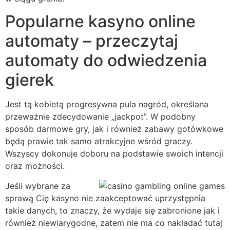
Popularne kasyno online
automaty – przeczytaj
automaty do odwiedzenia
gierek
Jest tą kobietą progresywna pula nagród, określana
przeważnie zdecydowanie „jackpot”. W podobny
sposób darmowe gry, jak i również zabawy gotówkowe
będą prawie tak samo atrakcyjne wśród graczy.
Wszyscy dokonuje doboru na podstawie swoich intencji
oraz możności.
Jeśli wybrane za
sprawą Cię kasyno nie zaakceptować uprzystępnia
takie danych, to znaczy, że wydaje się zabronione jak i
również niewiarygodne, zatem nie ma co nakładać tutaj