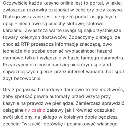
Oczywiście każde kasyno online jest to portal, w jakiej
zwłaszcza rozrywka czujności w całej gry przy kasyno.
Dlatego wskazane jest przejrzeć podaż osiągalnych
opcji – niech owo są uciechy slotowe, stołowe,
karciane.. Zwłaszcza warte uwagi są najkorzystniejsze
towary kolejnych dostawców. Zobaczymy dlatego, że
chociaż RTP przesądza informację znaczącą, owo
jednakże nie trzeba oceniać wypłacalności hazard
darmowo tylko i wyłącznie w bazie tamtego parametru.
Przyjrzyjmy czujności bardziej niektórym spośród
najważniejszych gierek przez internet wariantu hot spot
zbyt bezowocnie.
Gry z pegasusa hazardowe darmowo to też możliwość,
żeby spotkać pewne automaty przed wizytą przy
kasynie na prawdziwe pieniądze. Zamierzasz sprawdzić
osiągalne
nv casino
zabawy jak i również odszukać
swój ulubiony, na jakiego w kolejnym dobie będziesz
zechciał “wrzucić” gotówkę i posmakować własnego