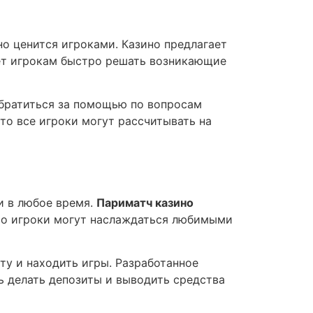
о ценится игроками. Казино предлагает
ляет игрокам быстро решать возникающие
обратиться за помощью по вопросам
что все игроки могут рассчитывать на
и в любое время.
Париматч казино
что игроки могут наслаждаться любимыми
ту и находить игры. Разработанное
ь делать депозиты и выводить средства