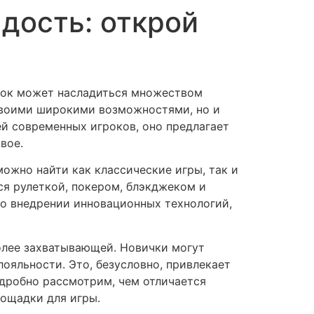
дость: открой
рок может насладиться множеством
 своими широкими возможностями, но и
й современных игроков, оно предлагает
вое.
можно найти как классические игры, так и
я рулеткой, покером, блэкджеком и
 о внедрении инновационных технологий,
олее захватывающей. Новички могут
яльности. Это, безусловно, привлекает
одробно рассмотрим, чем отличается
лощадки для игры.