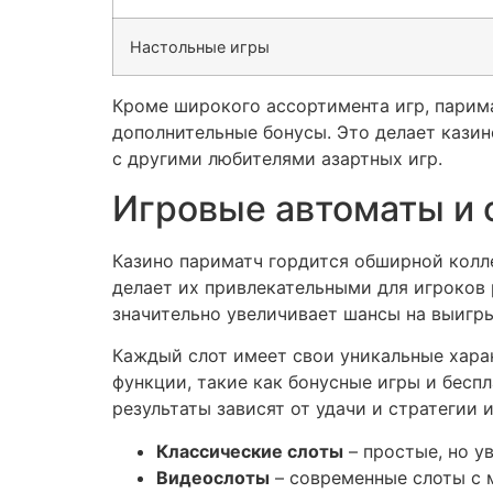
Настольные игры
Кроме широкого ассортимента игр, парима
дополнительные бонусы. Это делает казин
с другими любителями азартных игр.
Игровые автоматы и 
Казино париматч гордится обширной колл
делает их привлекательными для игроков 
значительно увеличивает шансы на выигр
Каждый слот имеет свои уникальные харак
функции, такие как бонусные игры и бесп
результаты зависят от удачи и стратегии и
Классические слоты
– простые, но у
Видеослоты
– современные слоты с 