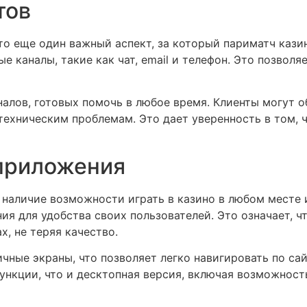
тов
о еще один важный аспект, за который париматч казин
е каналы, такие как чат, email и телефон. Это позво
алов, готовых помочь в любое время. Клиенты могут 
техническим проблемам. Это дает уверенность в том, 
 приложения
наличие возможности играть в казино в любом месте 
ия для удобства своих пользователей. Это означает, 
, не теряя качество.
чные экраны, что позволяет легко навигировать по сай
ункции, что и десктопная версия, включая возможност