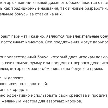
в которых накопительный джекпот обеспечивается став
 как традиционные названия, так и новые разработки
ельные бонусы за ставки на них.
рают париматч казино, являются привлекательные бону
я постоянных клиентов. Эти предложения могут варьир
ся приветственный бонус, который дает игрокам возм
 значительную сумму или процент от первого депозит
аллы, которые можно обменивать на бонусы и призы.
вый депозит.
вавшихся пользователей.
анных средств.
но эффективно использовать свои средства и продлит
е желанным местом для азартных игроков.