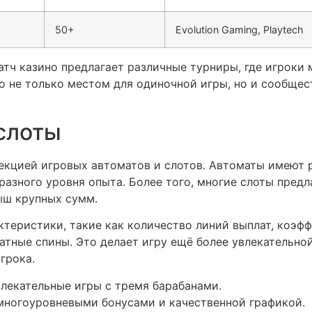
50+
Evolution Gaming, Playtech
тч казино предлагает различные турниры, где игроки м
о не только местом для одиночной игры, но и сообщес
слоты
екцией игровых автоматов и слотов. Автоматы имеют 
разного уровня опыта. Более того, многие слоты пред
ыш крупных сумм.
теристики, такие как количество линий выплат, коэф
латные спины. Это делает игру ещё более увлекательно
грока.
влекательные игры с тремя барабанами.
многоуровневыми бонусами и качественной графикой.