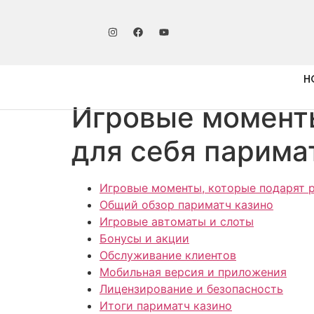
H
Игровые моменты
для себя паримат
Игровые моменты, которые подарят р
Общий обзор париматч казино
Игровые автоматы и слоты
Бонусы и акции
Обслуживание клиентов
Мобильная версия и приложения
Лицензирование и безопасность
Итоги париматч казино