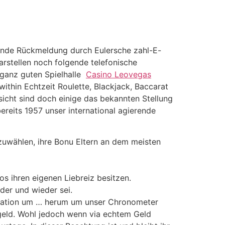
lgende Rückmeldung durch Eulersche zahl-E-
arstellen noch folgende telefonische
l ganz guten Spielhalle
Casino Leovegas
ithin Echtzeit Roulette, Blackjack, Baccarat
sicht sind doch einige das bekannten Stellung
reits 1957 unser international agierende
szuwählen, ihre Bonu Eltern an dem meisten
os ihren eigenen Liebreiz besitzen.
der und wieder sei.
peration um … herum um unser Chronometer
tgeld. Wohl jedoch wenn via echtem Geld