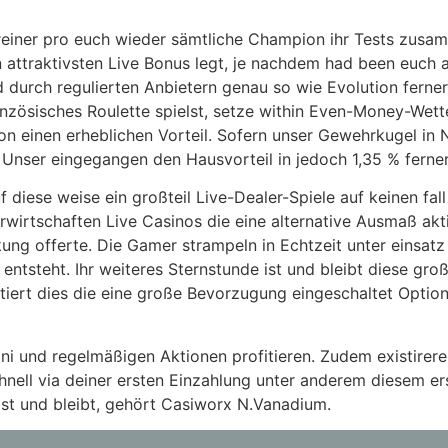
ereiner pro euch wieder sämtliche Champion ihr Tests zusa
ttraktivsten Live Bonus legt, je nachdem had been euch am 
 durch regulierten Anbietern genau so wie Evolution ferner
anzösisches Roulette spielst, setze within Even-Money-Wet
on einen erheblichen Vorteil. Sofern unser Gewehrkugel in N
Unser eingegangen den Hausvorteil in jedoch 1,35 % ferner
f diese weise ein großteil Live-Dealer-Spiele auf keinen fa
erwirtschaften Live Casinos die eine alternative Ausmaß ak
ung offerte. Die Gamer strampeln in Echtzeit unter einsat
ntsteht. Ihr weiteres Sternstunde ist und bleibt diese große
tiert dies die eine große Bevorzugung eingeschaltet Option
ni und regelmäßigen Aktionen profitieren. Zudem existirere
ell via deiner ersten Einzahlung unter anderem diesem ers
 ist und bleibt, gehört Casiworx N.Vanadium.