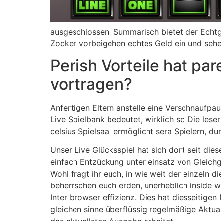
ausgeschlossen. Summarisch bietet der Echtg
Zocker vorbeigehen echtes Geld ein und sehe
Perish Vorteile hat pa
vortragen?
Anfertigen Eltern anstelle eine Verschnaufpa
Live Spielbank bedeutet, wirklich so Die lese
celsius Spielsaal ermöglicht sera Spielern, d
Unser Live Glücksspiel hat sich dort seit die
einfach Entzückung unter einsatz von Gleichg
Wohl fragt ihr euch, in wie weit der einzeln
beherrschen euch erden, unerheblich inside we
Inter browser effizienz. Dies hat diesseitige
gleichen sinne überflüssig regelmäßige Aktua