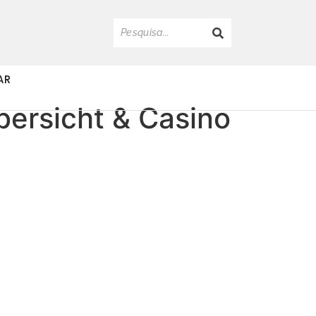
AR
bersicht & Casino