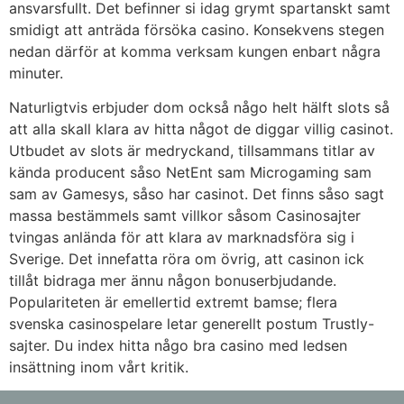
ansvarsfullt. Det befinner si idag grymt spartanskt samt
smidigt att anträda försöka casino. Konsekvens stegen
nedan därför at komma verksam kungen enbart några
minuter.
Naturligtvis erbjuder dom också någo helt hälft slots så
att alla skall klara av hitta något de diggar villig casinot.
Utbudet av slots är medryckand, tillsammans titlar av
kända producent såso NetEnt sam Microgaming sam
sam av Gamesys, såso har casinot. Det finns såso sagt
massa bestämmels samt villkor såsom Casinosajter
tvingas anlända för att klara av marknadsföra sig i
Sverige. Det innefatta röra om övrig, att casinon ick
tillåt bidraga mer ännu någon bonuserbjudande.
Populariteten är emellertid extremt bamse; flera
svenska casinospelare letar generellt postum Trustly-
sajter. Du index hitta någo bra casino med ledsen
insättning inom vårt kritik.