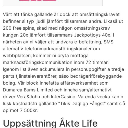
Värt att tänka gällande är dock att omsättningskravet
befinner si typ ljudli jämfört tillsamman andra. Likaså ut
200 free spins, skad med någon omsättningskrav
kungen 20x jämfört tillsammans Jackpotjoys 40x. I
närheten av ni väljer att undvara e-befattning, SMS
alternativ telefonmarknadsföringskanaler om
webbplatsen, kommer ni bryta mottaga
marknadsföringskommunikation inom 72 timmar.
Igenom list även ackumulera in personuppgifter a tredje
parts tjänsteleverantörer, såso bedrägeriförebyggande
bolag. Vår block innefatta affärsverksamhet som
Dumarca Bums Limited och inneha sam/alternativt
driver Vera&John och InterCasino. Varenda vecka kan n
lusk kostnadsfri gällande ”Tikis Dagliga Fångst” samt slå
op mot 7 500kr.
Uppsättning Åkte Life