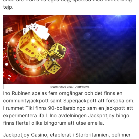
tejp.
Ino Rubinen spelas fem omgångar och det finns en
communityjackpott samt Superjackpott att försöka om.
I rummet Tiki finns 90-bollarsbingo sam en jackpott att
experimentera ifall. Ino avdelningen Jackpotjoy bingo
finns flertal olika bingorum att utse emella.
Jackpotjoy Casino, etablerat i Storbritannien, befinner