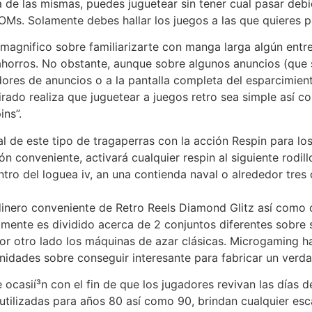
a de las mismas, puedes juguetear sin tener cual pasar de
Ms. Solamente debes hallar los juegos a las que quieres p
 magnifico sobre familiarizarte con manga larga algún entr
 ahorros. No obstante, aunque sobre algunos anuncios (que
res de anuncios o a la pantalla completa del esparcimient
ado realiza que juguetear a juegos retro sea simple así­ c
ins”.
de este tipo de tragaperras con la acción Respin para los
ón conveniente, activará cualquier respin al siguiente rodil
tro del loguea iv, an una contienda naval o alrededor tre
inero conveniente de Retro Reels Diamond Glitz así­ como c
ente es dividido acerca de 2 conjuntos diferentes sobre sl
por otro lado los máquinas de azar clásicas. Microgaming h
unidades sobre conseguir interesante para fabricar un ver
 ocasií³n con el fin de que los jugadores revivan las días 
tilizadas para años 80 así­ como 90, brindan cualquier e