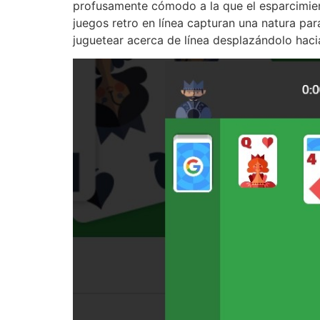
profusamente cómodo a la que el esparcimient
juegos retro en línea capturan una natura pa
juguetear acerca de línea desplazándolo hacia