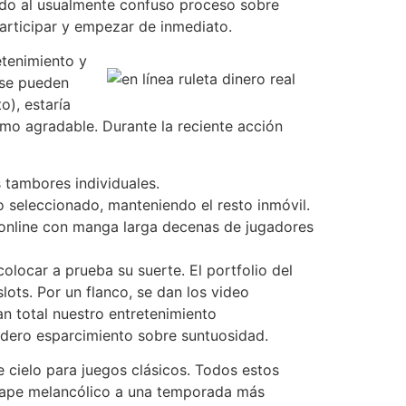
bido al usualmente confuso proceso sobre
articipar y empezar de inmediato.
etenimiento y
 se pueden
o), estaría
omo agradable. Durante la reciente acción
 tambores individuales.
lo seleccionado, manteniendo el resto inmóvil.
s online con manga larga decenas de jugadores
olocar a prueba su suerte. El portfolio del
ots. Por un flanco, se dan los video
an total nuestro entretenimiento
dadero esparcimiento sobre suntuosidad.
de cielo para juegos clásicos. Todos estos
scape melancólico a una temporada más