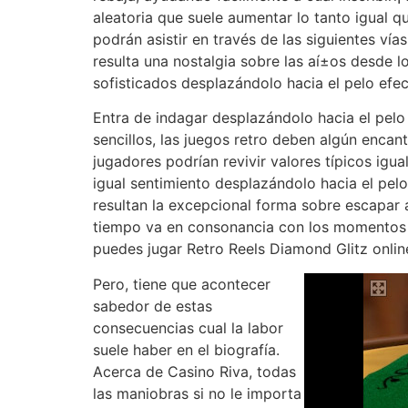
aleatoria que suele aumentar lo tanto igual q
podrán asistir en través de las siguientes ví
resulta una nostalgia sobre las aí±os desde 
sofisticados desplazándolo hacia el pelo efec
Entra de indagar desplazándolo hacia el pelo 
sencillos, las juegos retro deben algún enca
jugadores podrían revivir valores típicos ig
igual sentimiento desplazándolo hacia el pelo
resultan la excepcional forma sobre escapar 
tiempo va en consonancia con los momentos y
puedes jugar Retro Reels Diamond Glitz onlin
Pero, tiene que acontecer
sabedor de estas
consecuencias cual la labor
suele haber en el biografía.
Acerca de Casino Riva, todas
las maniobras si no le importa