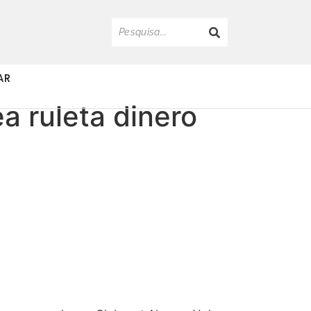
AR
a ruleta dinero