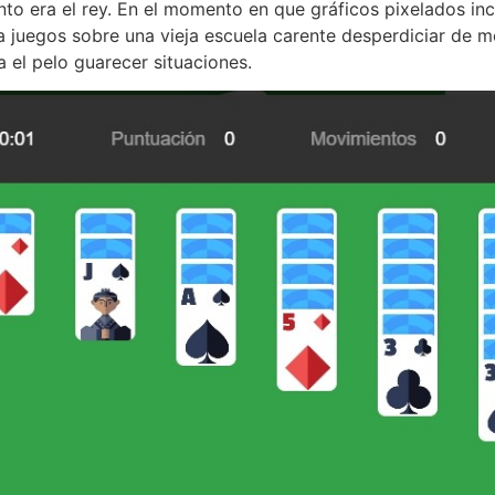
o era el rey. En el momento en que gráficos pixelados incl
ra juegos sobre una vieja escuela carente desperdiciar de
 el pelo guarecer situaciones.