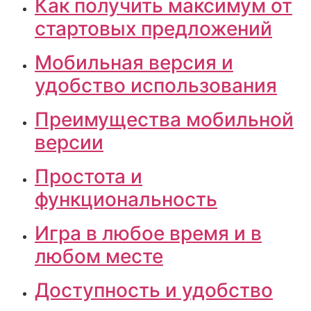
Как получить максимум от
стартовых предложений
Мобильная версия и
удобство использования
Преимущества мобильной
версии
Простота и
функциональность
Игра в любое время и в
любом месте
Доступность и удобство