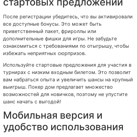
стартовых предложений
После регистрации убедитесь, что вы активировали
все доступные бонусы. Это может быть
приветственный пакет, фрироллы или
дополнительные фишки для игры. Не забудьте
ознакомиться с требованиями по отыгрышу, чтобы
избежать неприятных сюрпризов.
Используйте стартовые предложения для участия в
турнирах с низким входным билетом. Это позволит
вам набраться опыта и увеличить шансы на крупный
выигрыш. Покер дом предлагает множество
возможностей для новичков, поэтому не упустите
шанс начать с выгодой!
Мобильная версия и
удобство использования