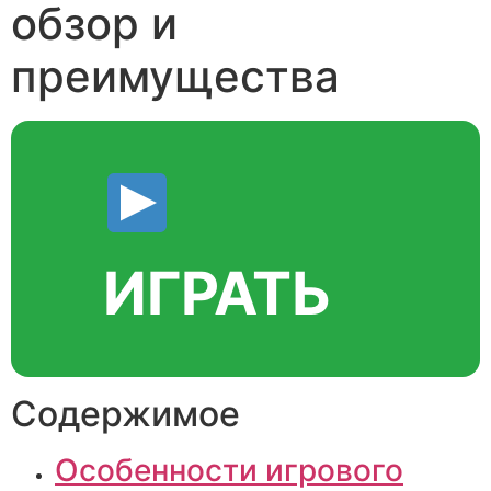
обзор и
преимущества
ИГРАТЬ
Содержимое
Особенности игрового