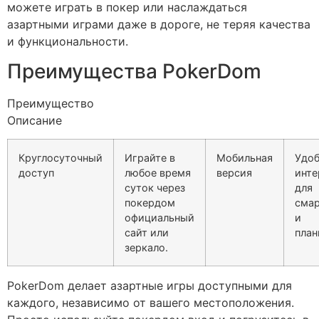
можете играть в покер или наслаждаться
азартными играми даже в дороге, не теряя качества
и функциональности.
Преимущества PokerDom
Преимущество
Описание
Круглосуточный
Играйте в
Мобильная
Удо
доступ
любое время
версия
инте
суток через
для
покердом
сма
официальный
и
сайт или
план
зеркало.
PokerDom делает азартные игры доступными для
каждого, независимо от вашего местоположения.