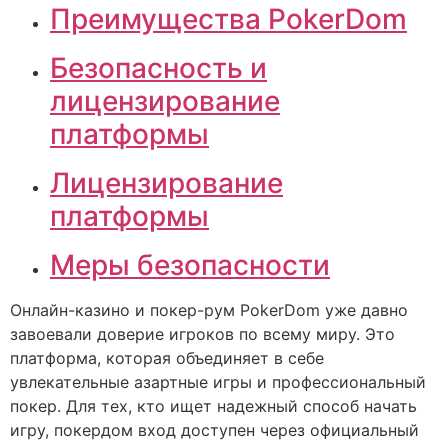
Преимущества PokerDom
Безопасность и
лицензирование
платформы
Лицензирование
платформы
Меры безопасности
Онлайн-казино и покер-рум PokerDom уже давно
завоевали доверие игроков по всему миру. Это
платформа, которая объединяет в себе
увлекательные азартные игры и профессиональный
покер. Для тех, кто ищет надежный способ начать
игру, покердом вход доступен через официальный