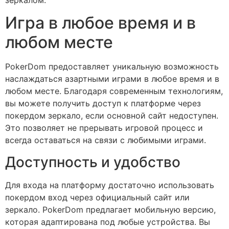
Игра в любое время и в
любом месте
PokerDom предоставляет уникальную возможность
наслаждаться азартными играми в любое время и в
любом месте. Благодаря современным технологиям,
вы можете получить доступ к платформе через
покердом зеркало, если основной сайт недоступен.
Это позволяет не прерывать игровой процесс и
всегда оставаться на связи с любимыми играми.
Доступность и удобство
Для входа на платформу достаточно использовать
покердом вход через официальный сайт или
зеркало. PokerDom предлагает мобильную версию,
которая адаптирована под любые устройства. Вы