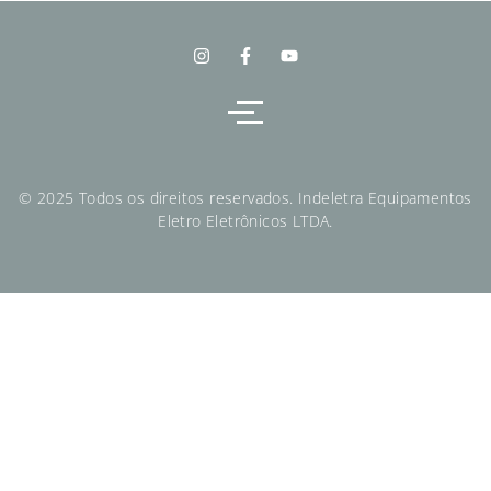
© 2025 Todos os direitos reservados. Indeletra Equipamentos
Eletro Eletrônicos LTDA.