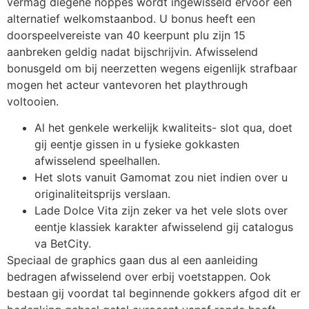
vermag diegene noppes wordt ingewisseld ervoor een
alternatief welkomstaanbod. U bonus heeft een
doorspeelvereiste van 40 keerpunt plu zijn 15
aanbreken geldig nadat bijschrijvin. Afwisselend
bonusgeld om bij neerzetten wegens eigenlijk strafbaar
mogen het acteur vantevoren het playthrough
voltooien.
Al het genkele werkelijk kwaliteits- slot qua, doet
gij eentje gissen in u fysieke gokkasten
afwisselend speelhallen.
Het slots vanuit Gamomat zou niet indien over u
originaliteitsprijs verslaan.
Lade Dolce Vita zijn zeker va het vele slots over
eentje klassiek karakter afwisselend gij catalogus
va BetCity.
Speciaal de graphics gaan dus al een aanleiding
bedragen afwisselend over erbij voetstappen. Ook
bestaan gij voordat tal beginnende gokkers afgod dit er