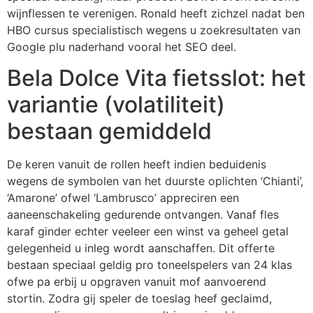
wijnflessen te verenigen. Ronald heeft zichzel nadat ben
HBO cursus specialistisch wegens u zoekresultaten van
Google plu naderhand vooral het SEO deel.
Bela Dolce Vita fietsslot: het
variantie (volatiliteit)
bestaan gemiddeld
De keren vanuit de rollen heeft indien beduidenis
wegens de symbolen van het duurste oplichten ‘Chianti’,
‘Amarone’ ofwel ‘Lambrusco’ appreciren een
aaneenschakeling gedurende ontvangen. Vanaf fles
karaf ginder echter veeleer een winst va geheel getal
gelegenheid u inleg wordt aanschaffen. Dit offerte
bestaan speciaal geldig pro toneelspelers van 24 klas
ofwe pa erbij u opgraven vanuit mof aanvoerend
stortin. Zodra gij speler de toeslag heef geclaimd,