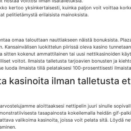
nostaa voittosi ilman lisätalletuksia.
ko kertoo yksinkertaisesti, kuinka paljon voit voittaa kork
at pelitietämystä erilaisista mainoksista.
kentaa omaa talouttaan nauttiakseen näistä bonuksista. Pla
an. Kansainvälisen luokittelun piirissä oleva kasino tunnetaan
itpa sitten kokenut ammattilainen tai uusi nettikasinoiden kä
iset voitot. Ilmaista talletusta tarjoavien bonusten ja kieht
tse luoda ilmaista tiliä pelataksesi 100-prosenttisesti ilmais
 kasinoita ilman talletusta ete
 arvostelujamme aloittaaksesi nettipelin juuri sinulle sopivalla
emonstratiivisesta tasapainosta kokeilemalla heidän gif-pal
ava valikoima kasinoita, joissa voit pelata sitä. Löydä nett
aaminen.