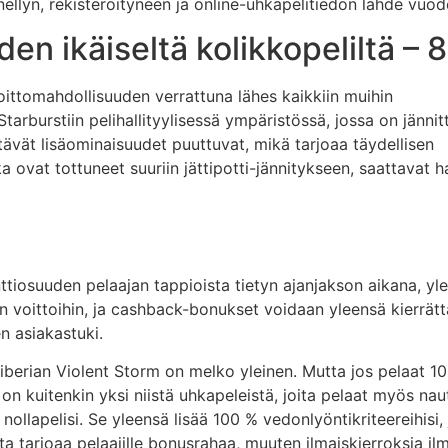
nellyn, rekisteröityneen ja online-uhkapelitiedon lähde vuod
n ikäiseltä kolikkopeliltä – 8
voittomahdollisuuden verrattuna lähes kaikkiin muihin
Starburstiin pelihallityylisessä ympäristössä, jossa on jänni
tävät lisäominaisuudet puuttuvat, mikä tarjoaa täydellisen
 ovat tottuneet suuriin jättipotti-jännitykseen, saattavat h
tiosuuden pelaajan tappioista tietyn ajanjakson aikana, yle
en voittoihin, ja cashback-bonukset voidaan yleensä kierrätt
en asiakastuki.
iberian Violent Storm on melko yleinen. Mutta jos pelaat 100-
rm on kuitenkin yksi niistä uhkapeleistä, joita pelaat myös na
 nollapelisi. Se yleensä lisää 100 % vedonlyöntikriteereihisi
ta tarjoaa pelaajille bonusrahaa, muuten ilmaiskierroksia il