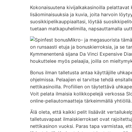
Kokonaisuutena kivijalkakasinoilla pelattavat 
lisäominaisuuksia ja kuvia, joita harvoin löyty
suosikkipelikauppiaaltasi, löytää suosikkipelit
tuetaan matkapuhelimilla, napsauttamalla uut
Mikro- ja megasuorista tämän
on runsaasti etuja ja bonuskierroksia, ja se 
Kymmenentenä sijana Da Vinci Expensive Diamon
houkuttelee myös pelaajia, joilla on mieltymy
Bonus ilman talletusta antaa käyttäjille uhkap
ohjelmissa. Pelaajien ei tarvitse tehdä ensit
nettikasinoilla. Profiilien on täytettävä uhka
Voit pelata ilmaisia ​​kolikkopelejä verkossa 
online-peliautomaatteja tärkeimmällä yhtiöllä.
Älä oleta, että kaikki pelit lisäävät vertail
talletusvapaat ilmaiskierrokset ovat rajoitett
nettikasinon vuoksi. Paras tapa varmistaa, että