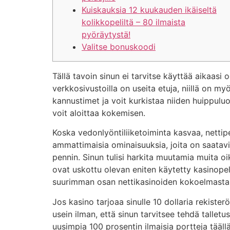
Kuiskauksia 12 kuukauden ikäiseltä
kolikkopeliltä – 80 ilmaista
pyöräytystä!
Valitse bonuskoodi
Tällä tavoin sinun ei tarvitse käyttää aikaas
verkkosivustoilla on useita etuja, niillä on my
kannustimet ja voit kurkistaa niiden huippuluo
voit aloittaa kokemisen.
Koska vedonlyöntiliiketoiminta kasvaa, nettipel
ammattimaisia ​​ominaisuuksia, joita on saatavi
pennin. Sinun tulisi harkita muutamia muita oi
ovat uskottu olevan eniten käytetty kasinopel
suurimman osan nettikasinoiden kokoelmasta. T
Jos kasino tarjoaa sinulle 10 dollaria rekister
usein ilman, että sinun tarvitsee tehdä tallet
uusimpia 100 prosentin ilmaisia ​​portteja tääl