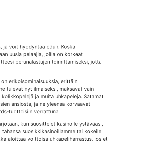
n, ja voit hyödyntää edun. Koska
aan uusia pelaajia, joilla on korkeat
teesi perunalastujen toimittamiseksi, jotta
 on erikoisominaisuuksia, erittäin
, ne tulevat nyt ilmaiseksi, maksavat vain
 ​​kolikkopelejä ja muita uhkapelejä. Satamat
sien ansiosta, ja ne yleensä korvaavat
s-tuotteisiin verrattuna.
rjotaan, kun suosittelet kasinolle ystävääsi,
lä tahansa suosikkikasinoillamme tai kokeile
ka aloittaa voittoisa uhkapeliharrastus, jos et