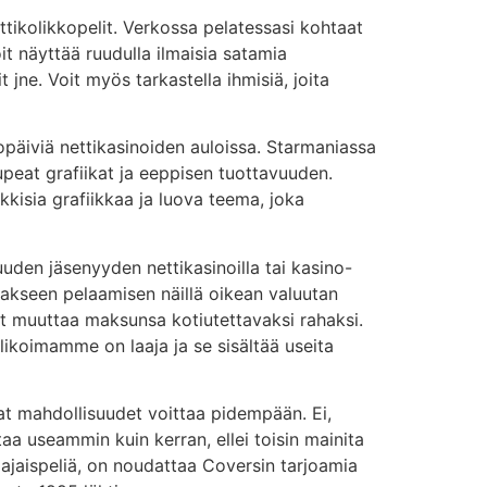
ettikolikkopelit. Verkossa pelatessasi kohtaat
t näyttää ruudulla ilmaisia ​​satamia
 jne. Voit myös tarkastella ihmisiä, joita
opäiviä nettikasinoiden auloissa. Starmaniassa
upeat grafiikat ja eeppisen tuottavuuden.
kisia grafiikkaa ja luova teema, joka
uuden jäsenyyden nettikasinoilla tai kasino-
aakseen pelaamisen näillä oikean valuutan
vat muuttaa maksunsa kotiutettavaksi rahaksi.
alikoimamme on laaja ja se sisältää useita
mat mahdollisuudet voittaa pidempään. Ei,
taa useammin kuin kerran, ellei toisin mainita
arpajaispeliä, on noudattaa Coversin tarjoamia