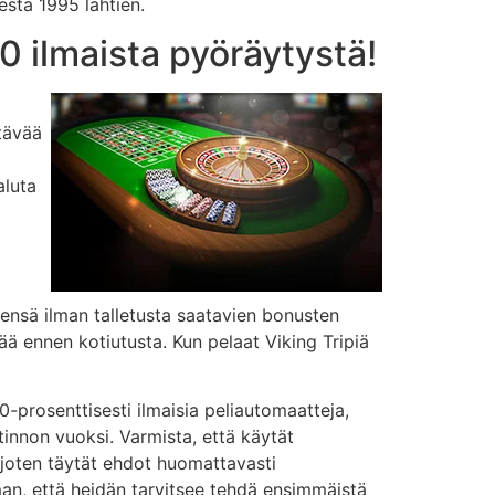
esta 1995 lähtien.
0 ilmaista pyöräytystä!
ttävää
aluta
ensä ilman talletusta saatavien bonusten
ää ennen kotiutusta. Kun pelaat Viking Tripiä
prosenttisesti ilmaisia ​​peliautomaatteja,
utinnon vuoksi. Varmista, että käytät
, joten täytät ehdot huomattavasti
man, että heidän tarvitsee tehdä ensimmäistä