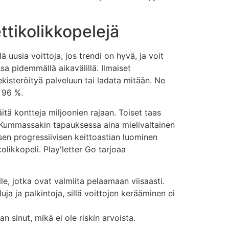
ettikolikkopelejä
 uusia voittoja, jos trendi on hyvä, ja voit
a pidemmällä aikavälillä. Ilmaiset
ekisteröityä palveluun tai ladata mitään. Ne
 96 %.
tä kontteja miljoonien rajaan. Toiset taas
. Kummassakin tapauksessa aina mielivaltainen
n progressiivisen keittoastian luominen
likkopeli. Play'letter Go tarjoaa
lle, jotka ovat valmiita pelaamaan viisaasti.
uja ja palkintoja, sillä voittojen kerääminen ei
 sinut, mikä ei ole riskin arvoista.