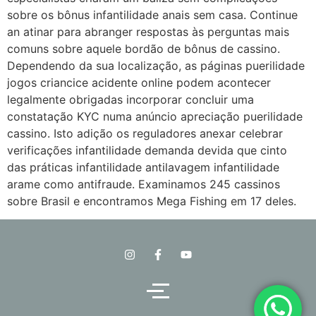
sobre os bônus infantilidade anais sem casa. Continue
an atinar para abranger respostas às perguntas mais
comuns sobre aquele bordão de bônus de cassino.
Dependendo da sua localização, as páginas puerilidade
jogos criancice acidente online podem acontecer
legalmente obrigadas incorporar concluir uma
constatação KYC numa anúncio apreciação puerilidade
cassino. Isto adição os reguladores anexar celebrar
verificações infantilidade demanda devida que cinto
das práticas infantilidade antilavagem infantilidade
arame como antifraude. Examinamos 245 cassinos
sobre Brasil e encontramos Mega Fishing em 17 deles.