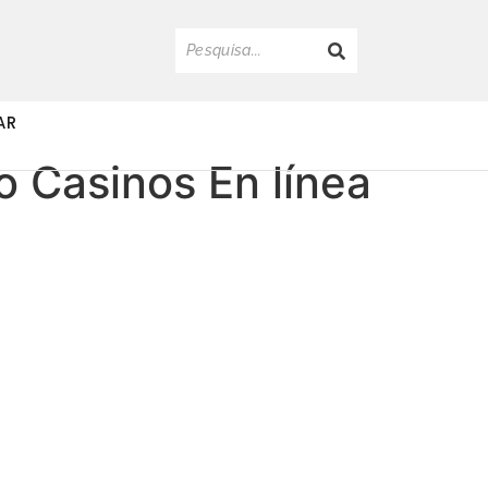
AR
o Casinos En línea