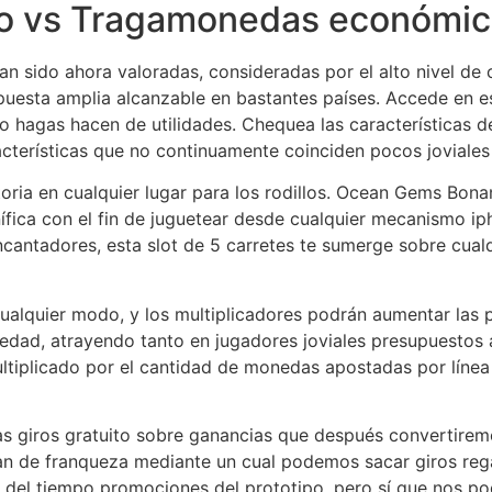
o vs Tragamonedas económico
 sido ahora valoradas, consideradas por el alto nivel de
puesta amplia alcanzable en bastantes países. Accede en e
o hagas hacen de utilidades. Chequea las características d
cterísticas que no continuamente coinciden pocos joviales
oria en cualquier lugar para los rodillos. Ocean Gems Bo
ífica con el fin de juguetear desde cualquier mecanismo i
encantadores, esta slot de 5 carretes te sumerge sobre cual
ualquier modo, y los multiplicadores podrán aumentar las 
edad, atrayendo tanto en jugadores joviales presupuestos a
tiplicado por el cantidad de monedas apostadas por línea 
s giros gratuito sobre ganancias que después convertiremos
plan de franqueza mediante un cual podemos sacar giros re
del tiempo promociones del prototipo, pero sí que nos pod