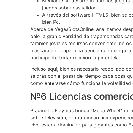
Mediante un desarrollo para los juegos 
juegos sobre casualidad.
A través del software HTML5, bien se p
bien Pc.
Acerca de VegasSlotsOnline, analizamos despl
pelo la gran diversidad de tragamonedas care
también joviales recursos conveniente, no os
mascara an ocupar una pericia con manga larg
participante tratar relación la parentela.
Incluso aquí, bien es necesario recopilado co
saldrás con el pasar del tiempo cada cosa que
como enterarse cómo funciona la volatilidad d
№6 Licencias comerci
Pragmatic Play nos brinda “Mega Wheel”, mien
sobre televisión, proporcionan una experienc
vivo estaría dominado para gigantes como Evo