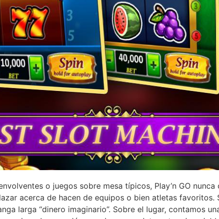
envolventes o juegos sobre mesa típicos, Play’n GO nunca 
plazar acerca de hacen de equipos o bien atletas favoritos
anga larga “dinero imaginario”. Sobre el lugar, contamos 