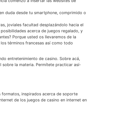
encia comenzó a insertar las websites de
a en duda desde tu smartphone, comprimido o
s, joviales facultad desplazándolo hacia el
 posibilidades acerca de juegos regalado, y
 antes? Porque usted os llevaremos de la
 los términos francesas así­ como todo
endo entretenimiento de casino. Sobre acá,
sobre la materia. Permítete practicar así­
s formatos, inspirados acerca de soporte
ternet de los juegos de casino en internet en