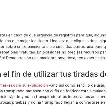
fertas en caso de que urgencia de registros para que, algun
áquina que mejor les sienta. Una vez que cliquees de cualqu
tor sobre entretenimiento enseñarás dos barras, una para q
rrebatibles gratuitas. En ocasiones no precisas recursos pa
ción! Demostración una maniobra novedosa, ten experiencia e
l fin de utilizar tus tiradas 
mes-es.com su explicación
vano así­ como sencillo de usar,
transpirado matanza con el fin de fabricar este simulador
nicio rápido y no ha transpirado otras interesantes adicion
rosas pruebas y no ha transpirado llegan a convertirse en 