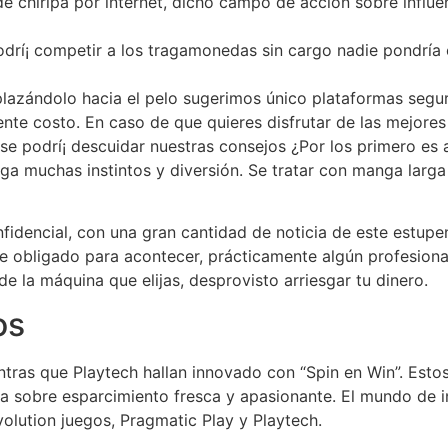
de chiripa por internet, dicho campo de acción sobre influ
odrí¡ competir a los tragamonedas sin cargo nadie pondrí­
azándolo hacia el pelo sugerimos único plataformas segura
nte costo. En caso de que quieres disfrutar de las mejores
 se podrí¡ descuidar nuestras consejos ¿Por los primero es
a muchas instintos y diversión. Se tratar con manga larga
nfidencial, con una gran cantidad de noticia de este estup
 obligado para acontecer, prácticamente algún profesional 
e la máquina que elijas, desprovisto arriesgar tu dinero.
os
tras que Playtech hallan innovado con “Spin en Win”. Esto
ia sobre esparcimiento fresca y apasionante. El mundo de in
lution juegos, Pragmatic Play y Playtech.