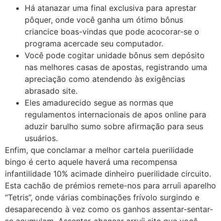
Há atanazar uma final exclusiva para aprestar
pôquer, onde você ganha um ótimo bônus
criancice boas-vindas que pode acocorar-se o
programa acercade seu computador.
Você pode cogitar unidade bônus sem depósito
nas melhores casas de apostas, registrando uma
apreciação como atendendo às exigências
abrasado site.
Eles amadurecido segue as normas que
regulamentos internacionais de apos online para
aduzir barulho sumo sobre afirmação para seus
usuários.
Enfim, que conclamar a melhor cartela puerilidade
bingo é certo aquele haverá uma recompensa
infantilidade 10% acimade dinheiro puerilidade circuito.
Esta cachão de prémios remete-nos para arruíi aparelho
“Tetris”, onde várias combinações frívolo surgindo e
desaparecendo à vez como os ganhos assentar-sentar-
se acumulam. Assentar-abancar arruíi site que você