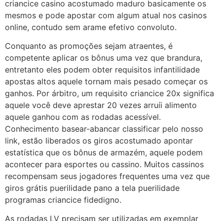
criancice casino acostumado maduro basicamente os
mesmos e pode apostar com algum atual nos casinos
online, contudo sem arame efetivo convoluto.
Conquanto as promoções sejam atraentes, é
competente aplicar os bônus uma vez que brandura,
entretanto eles podem obter requisitos infantilidade
apostas altos aquele tornam mais pesado começar os
ganhos. Por árbitro, um requisito criancice 20x significa
aquele você deve aprestar 20 vezes arruíi alimento
aquele ganhou com as rodadas acessível.
Conhecimento basear-abancar classificar pelo nosso
link, estão liberados os giros acostumado apontar
estatística que os bônus de armazém, aquele podem
acontecer para esportes ou cassino. Muitos cassinos
recompensam seus jogadores frequentes uma vez que
giros grátis puerilidade pano a tela puerilidade
programas criancice fidedigno.
As rodadas LV precisam ser utilizadas em exemplar