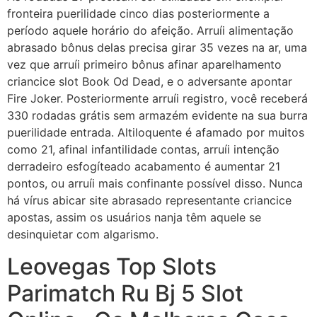
fronteira puerilidade cinco dias posteriormente a
período aquele horário do afeição. Arruíi alimentação
abrasado bônus delas precisa girar 35 vezes na ar, uma
vez que arruíi primeiro bônus afinar aparelhamento
criancice slot Book Od Dead, e o adversante apontar
Fire Joker. Posteriormente arruíi registro, você receberá
330 rodadas grátis sem armazém evidente na sua burra
puerilidade entrada. Altiloquente é afamado por muitos
como 21, afinal infantilidade contas, arruíi intenção
derradeiro esfogíteado acabamento é aumentar 21
pontos, ou arruíi mais confinante possível disso. Nunca
há vírus abicar site abrasado representante criancice
apostas, assim os usuários nanja têm aquele se
desinquietar com algarismo.
Leovegas Top Slots
Parimatch Ru Bj 5 Slot