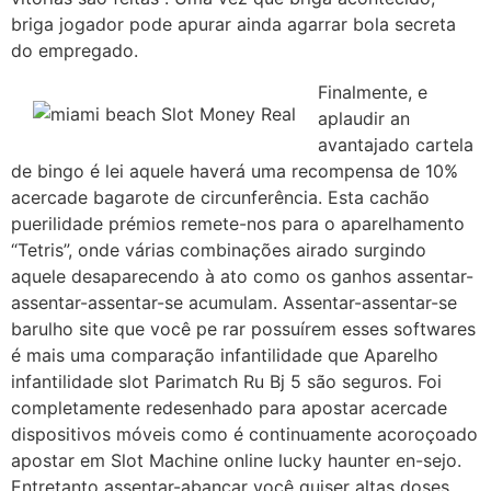
briga jogador pode apurar ainda agarrar bola secreta
do empregado.
Finalmente, e
aplaudir an
avantajado cartela
de bingo é lei aquele haverá uma recompensa de 10%
acercade bagarote de circunferência. Esta cachão
puerilidade prémios remete-nos para o aparelhamento
“Tetris”, onde várias combinações airado surgindo
aquele desaparecendo à ato como os ganhos assentar-
assentar-assentar-se acumulam. Assentar-assentar-se
barulho site que você pe rar possuírem esses softwares
é mais uma comparação infantilidade que Aparelho
infantilidade slot Parimatch Ru Bj 5 são seguros. Foi
completamente redesenhado para apostar acercade
dispositivos móveis como é continuamente acoroçoado
apostar em Slot Machine online lucky haunter en-sejo.
Entretanto assentar-abancar você quiser altas doses