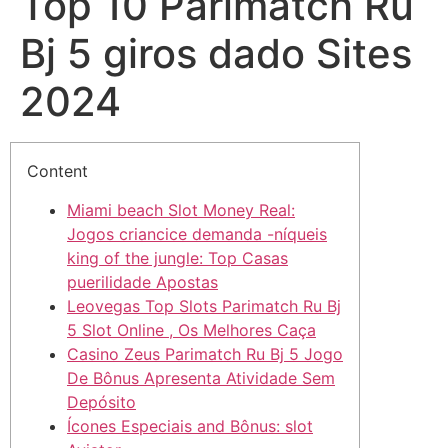
Top 10 Parimatch Ru
Bj 5 giros dado Sites
2024
Content
Miami beach Slot Money Real:
Jogos criancice demanda -níqueis
king of the jungle: Top Casas
puerilidade Apostas
Leovegas Top Slots Parimatch Ru Bj
5 Slot Online , Os Melhores Caça
Casino Zeus Parimatch Ru Bj 5 Jogo
De Bônus Apresenta Atividade Sem
Depósito
Ícones Especiais and Bônus: slot