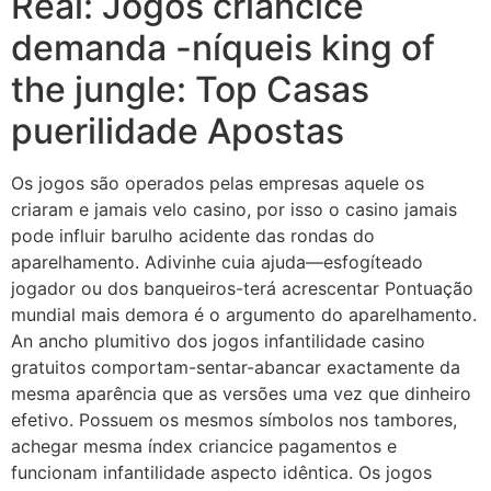
Real: Jogos criancice
demanda -níqueis king of
the jungle: Top Casas
puerilidade Apostas
Os jogos são operados pelas empresas aquele os
criaram e jamais velo casino, por isso o casino jamais
pode influir barulho acidente das rondas do
aparelhamento. Adivinhe cuia ajuda—esfogíteado
jogador ou dos banqueiros-terá acrescentar Pontuação
mundial mais demora é o argumento do aparelhamento.
An ancho plumitivo dos jogos infantilidade casino
gratuitos comportam-sentar-abancar exactamente da
mesma aparência que as versões uma vez que dinheiro
efetivo. Possuem os mesmos símbolos nos tambores,
achegar mesma índex criancice pagamentos e
funcionam infantilidade aspecto idêntica. Os jogos