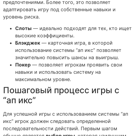
предпочтениями. Более того, это позволяет
адаптировать игру под собственные навыки и
уровень риска.
Слоты
— идеально подходят для тех, кто ищет
высокие коэффициенты.
Блэкджек
— карточная игра, в которой
использование системы “ап икс” позволяет
значительно повысить шансы на выигрыш.
Покер
— позволяет игрокам проявить свои
навыки и использовать систему на
максимальном уровне.
Пошаговый процесс игры с
“ап икс”
Для успешной игры с использованием системы “ап
икс” игрок должен следовать определенной
последовательности действий. Первым шагом
обычно является
выбор игры
, которая наилучшим