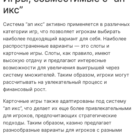
икс”
Система “ап икс” активно применяется в различных
категории игр, что позволяет игрокам выбирать
наиболее подходящий вариант для себя. Наиболее
распространенные варианты — это слоты и
карточные игры. Слоты, как правило, имеют
высокую отдачу и предлагают интересные
возможности для увеличения выигрышей через
систему множителей. Таким образом, игроки могут
рассчитывать на увлекательный процесс и
финансовый рост.
Карточные игры также адаптированы под систему
“ап икс”, что делает их еще более привлекательными
для игроков, предпочитающих стратегические
подходы. Таким образом, казино предлагает
разнообразные варианты для игроков с разными