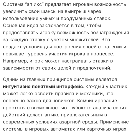
Система “ап икс” предлагает игрокам возможность
увеличить свои шансы на выигрыш через
использование умных и продуманных ставок.
Основная идея заключается в том, чтобы
предоставлять игроку возможность вознаграждения
за каждую ставку с учетом множителей. Это
создает условия для построения своей стратегии и
повышает уровень участия игрока в процессе.
Например, игрок может настраивать ставки в
зависимости от своих целей и предпочтений.
Одним из главных принципов системы является
интуитивно понятный интерфейс
. Каждый участник
может легко освоить правила и механики, что
особенно важно для новичков. Комбинирование
простоты с возможностью глубокого анализа своих
действий делает ап икс привлекательным в
современных условиях азартной среды. Применение
системы в игровых автоматах или карточных играх