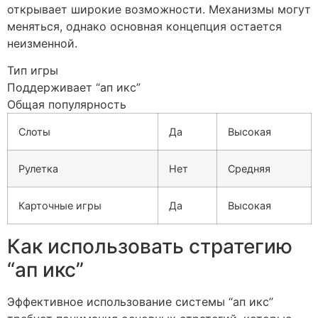
открывает широкие возможности. Механизмы могут
меняться, однако основная концепция остается
неизменной.
Тип игры
Поддерживает “ап икс”
Общая популярность
Слоты
Да
Высокая
Рулетка
Нет
Средняя
Карточные игры
Да
Высокая
Как использовать стратегию
“ап икс”
Эффективное использование системы “ап икс”