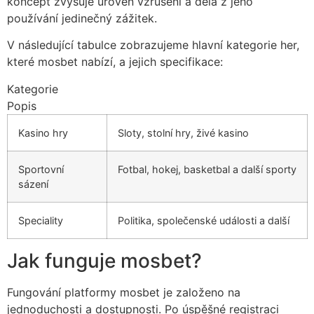
koncept zvyšuje úroveň vzrušení a dělá z jeho
používání jedinečný zážitek.
V následující tabulce zobrazujeme hlavní kategorie her,
které mosbet nabízí, a jejich specifikace:
Kategorie
Popis
Kasino hry
Sloty, stolní hry, živé kasino
Sportovní
Fotbal, hokej, basketbal a další sporty
sázení
Speciality
Politika, společenské události a další
Jak funguje mosbet?
Fungování platformy mosbet je založeno na
jednoduchosti a dostupnosti. Po úspěšné registraci