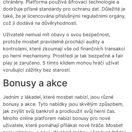
chráněny. Platforma používá šifrovací technologie a
dodržuje přísné standardy pro ochranu dat. Důležité je
také, že je licencována příslušnými regulačními orgány,
což jí dodává na důvěryhodnosti.
Uživatelé nemusí mít obavy o svou bezpečnost,
protože mosbet pravidelně prochází audity a
kontrolami, které zkoumají vše od finančních transakcí
po herní mechanismy. Prostředí je tak bezpečné a fair
play je zaručeno. S tímto klidem mohou hráči užívat
vzrušující zážitky bez starostí.
Bonusy a akce
Jedním z lákadel, které mosbet nabízí, jsou různé
bonusy a akce. Tyto nabídky jsou skvělým způsobem,
jak zvýšit svůj bankroll a prodloužit svůj herní čas.
Mnoho online platforem nabízí bonusy pro nové
uživatele, které pomáhají přilákat nové hráče. Mosbet