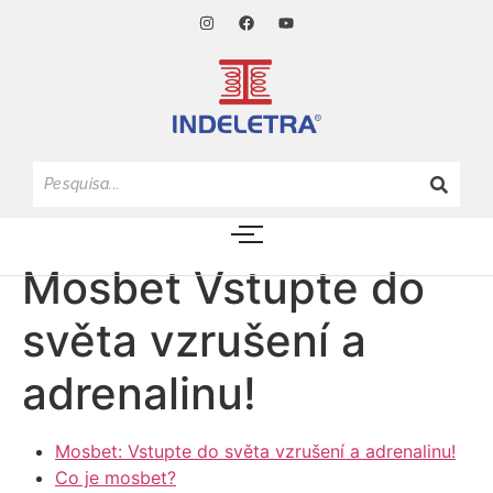
Mosbet Vstupte do
světa vzrušení a
adrenalinu!
Mosbet: Vstupte do světa vzrušení a adrenalinu!
Co je mosbet?