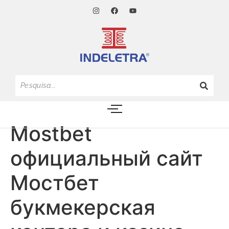
Mostbet
официальный сайт
Мостбет
букмекерская