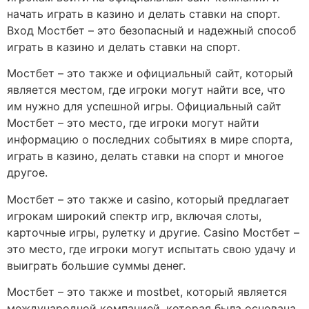
начать играть в казино и делать ставки на спорт.
Вход Мостбет – это безопасный и надежный способ
играть в казино и делать ставки на спорт.
Мостбет – это также и официальный сайт, который
является местом, где игроки могут найти все, что
им нужно для успешной игры. Официальный сайт
Мостбет – это место, где игроки могут найти
информацию о последних событиях в мире спорта,
играть в казино, делать ставки на спорт и многое
другое.
Мостбет – это также и casino, который предлагает
игрокам широкий спектр игр, включая слоты,
карточные игры, рулетку и другие. Casino Мостбет –
это место, где игроки могут испытать свою удачу и
выиграть большие суммы денег.
Мостбет – это также и mostbet, который является
международной компанией, которая была основана