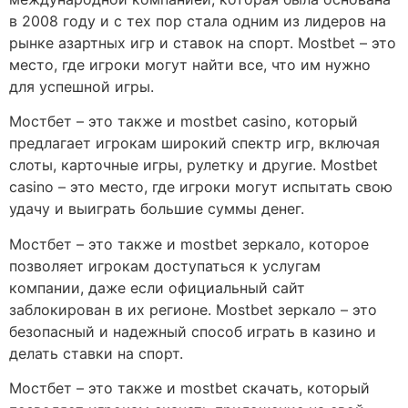
в 2008 году и с тех пор стала одним из лидеров на
рынке азартных игр и ставок на спорт. Mostbet – это
место, где игроки могут найти все, что им нужно
для успешной игры.
Мостбет – это также и mostbet casino, который
предлагает игрокам широкий спектр игр, включая
слоты, карточные игры, рулетку и другие. Mostbet
casino – это место, где игроки могут испытать свою
удачу и выиграть большие суммы денег.
Мостбет – это также и mostbet зеркало, которое
позволяет игрокам доступаться к услугам
компании, даже если официальный сайт
заблокирован в их регионе. Mostbet зеркало – это
безопасный и надежный способ играть в казино и
делать ставки на спорт.
Мостбет – это также и mostbet скачать, который