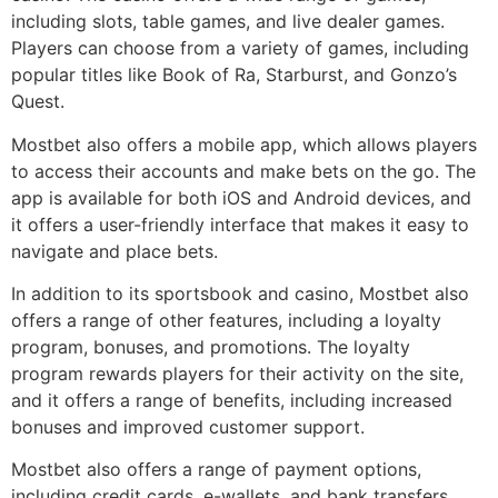
including slots, table games, and live dealer games.
Players can choose from a variety of games, including
popular titles like Book of Ra, Starburst, and Gonzo’s
Quest.
Mostbet also offers a mobile app, which allows players
to access their accounts and make bets on the go. The
app is available for both iOS and Android devices, and
it offers a user-friendly interface that makes it easy to
navigate and place bets.
In addition to its sportsbook and casino, Mostbet also
offers a range of other features, including a loyalty
program, bonuses, and promotions. The loyalty
program rewards players for their activity on the site,
and it offers a range of benefits, including increased
bonuses and improved customer support.
Mostbet also offers a range of payment options,
including credit cards, e-wallets, and bank transfers.