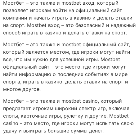
Мостбет – это также и mostbet вход, который
позволяет игрокам войти на официальный сайт
компании и начать играть в казино и делать ставки
на спорт. Mostbet вход – это безопасный и надежный
способ играть в казино и делать ставки на спорт.
Мостбет – это также и mostbet официальный сайт,
который является местом, где игроки могут найти
все, что им нужно для успешной игры. Mostbet
официальный сайт – это место, где игроки могут
найти информацию о последних событиях в мире
спорта, играть в казино, делать ставки на спорт и
многое другое.
Мостбет – это также и mostbet casino, который
предлагает игрокам широкий спектр игр, включая
слоты, карточные игры, рулетку и другие. Mostbet
casino – это место, где игроки могут испытать свою
удачу и выиграть большие суммы денег.