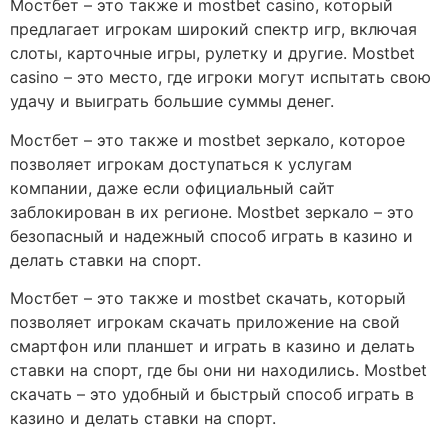
Мостбет – это также и mostbet casino, который
предлагает игрокам широкий спектр игр, включая
слоты, карточные игры, рулетку и другие. Mostbet
casino – это место, где игроки могут испытать свою
удачу и выиграть большие суммы денег.
Мостбет – это также и mostbet зеркало, которое
позволяет игрокам доступаться к услугам
компании, даже если официальный сайт
заблокирован в их регионе. Mostbet зеркало – это
безопасный и надежный способ играть в казино и
делать ставки на спорт.
Мостбет – это также и mostbet скачать, который
позволяет игрокам скачать приложение на свой
смартфон или планшет и играть в казино и делать
ставки на спорт, где бы они ни находились. Mostbet
скачать – это удобный и быстрый способ играть в
казино и делать ставки на спорт.