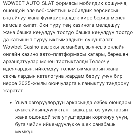
WOWBET AUTO-SLAT формасы мобилдик кошумча,
ошондой эле веб-сайттын мобилдик версиясын
ыңгайлуу жана функционалдык кире бериш менен
камсыз кылат. Эки түрү тең казинога мелдешүү
жана башка көңүлдүү тостдо башка көңүлдүү тостдо
да катышып туруу ыктымалдыгы сунушталат.
Wowbet Casino азыркы заманбап, зыянсыз онлайн-
онлайн казино авто-платформасы катары, берешен
арзандатуулар менен тастыкталды.Төлөөчү
идеялардын, ийкемдүү төлөм ыкмаларын жана
сакчылардын каталогуна жардам берүү үчүн бир
нерсе 2025-жылы оюнчуларга ылайыктуу тандоону
жаратат.
Ушул өзгөрүүлөрдүн аркасында өзбек оюндары
ачык-айкындуулуктан тышкары, өз укуктарын
жана ошондой эле утуштардан коргонуу үчүн,
буга чейин ийкемдүүлүккө шек санабашы
мүмкүн.