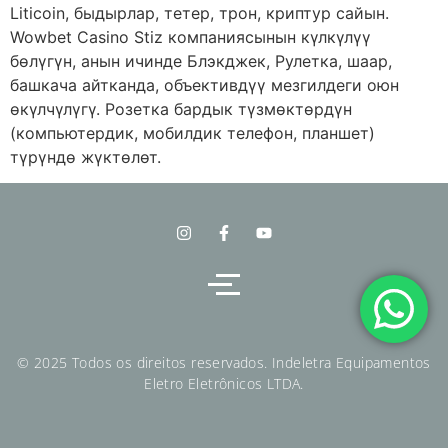
Liticoin, быдырлар, тетер, трон, криптур сайын.
Wowbet Casino Stiz компаниясынын күлкүлүү
бөлүгүн, анын ичинде Блэкджек, Рулетка, шаар,
башкача айтканда, объективдүү мезгилдеги оюн
өкүлчүлүгү. Розетка бардык түзмөктөрдүн
(компьютердик, мобилдик телефон, планшет)
түрүндө жүктөлөт.
© 2025 Todos os direitos reservados. Indeletra Equipamentos
Eletro Eletrônicos LTDA.