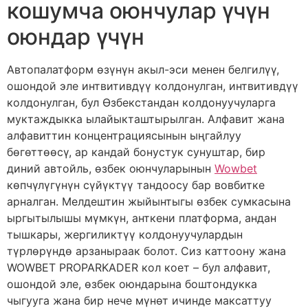
кошумча оюнчулар үчүн
оюндар үчүн
Автопалатформ өзүнүн акыл-эси менен белгилүү,
ошондой эле интвитивдүү колдонулган, интвитивдүү
колдонулган, бул Өзбекстандан колдонуучуларга
муктаждыкка ылайыкташтырылган. Алфавит жана
алфавиттин концентрациясынын ыңгайлуу
бөгөттөөсү, ар кандай бонустук сунуштар, бир
диний автойль, өзбек оюнчуларынын
Wowbet
көпчүлүгүнүн сүйүктүү тандоосу бар вовбитке
арналган. Мелдештин жыйынтыгы өзбек сумкасына
ыргытылышы мүмкүн, анткени платформа, андан
тышкары, жергиликтүү колдонуучулардын
түрлөрүндө арзаныраак болот. Сиз каттоону жана
WOWBET PROPARKADER кол коет – бул алфавит,
ошондой эле, өзбек оюндарына боштондукка
чыгууга жана бир нече мүнөт ичинде максаттуу