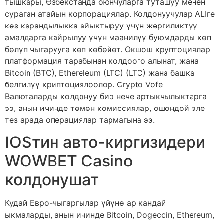
тышкары, Өзбекстанда оюнчуларга туташуу менен
сураган атайын корпорациялар. Колдонуучулар ALIге
көз карандылыкка айыктыруу үчүн жергиликтүү
амалдарга кайрылуу үчүн маанилүү буюмдарды көп
бөлүп чыгарууга көп көбөйөт. Окшош круптоциялар
платформация тарабынан колдоого алынат, жана
Bitcoin (BTC), Ethereleum (LTC) (LTC) жана башка
белгилүү криптоциялоолор. Crypto Vofe
Валюталарды колдонуу бир нече артыкчылыктарга
ээ, анын ичинде төмөн комиссиялар, ошондой эле
тез арада операциялар тармагына ээ.
IOSтин авто-киргизидери
WOWBET Casino
колдонушат
Кудай Евро-чыгаргылар үйүнө ар кандай
ыкмаларды, анын ичинде Bitcoin, Dogecoin, Ethereum,