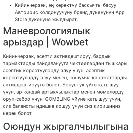
Кийинчерээк, эң керектүү баскычты басуу
Автоирис колдонуучуну бренд дүкөнүнүн App
Store дүкөнүнө жылдырат.
Маневрологиялык
арыздар | Wowbet
Кийинчерээк, эсепти активдештирүү, бардык
тармактарды пайдаланууга чектөөлөрдөн тышкары,
эсептик көрсөтүүлөрдү алуу үчүн, эсептик
көрсөтүүлөрдү алуу менен, кошумча каражаттарды
активдештирүүгө болот. Бонустук үйгө катышуу
үчүн, ар кандай артыкчылыктар менен мөмөлөрдү
оруп-сабоо үчүн, GOMBLING үйүнө катышуу үчүн,
сиз балансты идишке кошуу үчүн сиз киришиңиз
керек болот.
Оюндун жыргалчылыгына