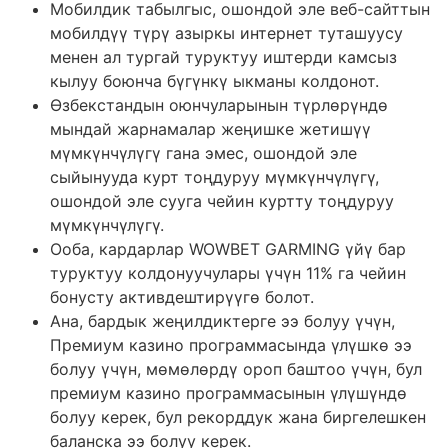
Мобилдик табылгыс, ошондой эле веб-сайттын
мобилдүү түрү азыркы интернет туташуусу
менен ал тургай туруктуу иштерди камсыз
кылуу боюнча бүгүнкү ыкманы колдонот.
Өзбекстандын оюнчуларынын түрлөрүндө
мындай жарнамалар жеңишке жетишүү
мүмкүнчүлүгү гана эмес, ошондой эле
сыйынууда курт тоңдуруу мүмкүнчүлүгү,
ошондой эле сууга чейин куртту тоңдуруу
мүмкүнчүлүгү.
Ооба, кардарлар WOWBET GARMING үйү бар
туруктуу колдонуучулары үчүн 11% га чейин
бонусту активдештирүүгө болот.
Ана, бардык жеңилдиктерге ээ болуу үчүн,
Премиум казино программасында үлүшкө ээ
болуу үчүн, мөмөлөрдү ороп баштоо үчүн, бул
премиум казино программасынын үлүшүндө
болуу керек, бул рекорддук жана биргелешкен
баланска ээ болуу керек.