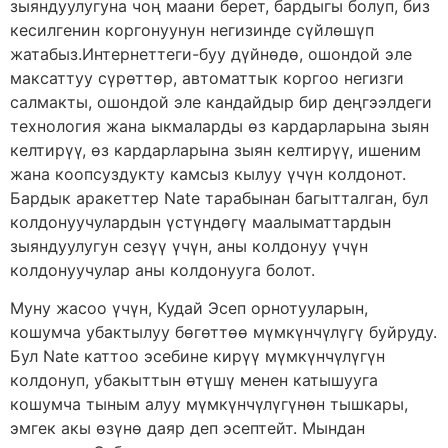
зыяндуулугуна чоң маани берет, бардыгы болуп, биз
кесилгенин коргонуунун негизинде сүйлөшүп
жатабыз.Интернеттеги-буу дүйнөдө, ошондой эле
максаттуу сүрөттөр, автоматтык коргоо негизги
салмакты, ошондой эле кандайдыр бир деңгээлдеги
технология жана ыкмаларды өз кардарларына зыян
келтирүү, өз кардарларына зыян келтирүү, ишеним
жана коопсуздукту камсыз кылуу үчүн колдонот.
Бардык аракеттер Nate тарабынан багытталган, бул
колдонуучулардын үстүндөгү маалыматтардын
зыяндуулугун сезүү үчүн, аны колдонуу үчүн
колдонуучулар аны колдонууга болот.
Муну жасоо үчүн, Кудай Эсеп орнотууларын,
кошумча убактылуу бөгөттөө мүмкүнчүлүгү буйруду.
Бул Nate каттоо эсебине кирүү мүмкүнчүлүгүн
колдонуп, убакыттын өтүшү менен катышууга
кошумча тыным алуу мүмкүнчүлүгүнөн тышкары,
эмгек акы өзүнө даяр деп эсептейт. Мындан