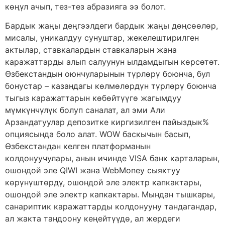
көңүл ачып, тез-тез абразияга ээ болот.
Бардык жаңы деңгээлдеги бардык жаңы дөңсөөлөр,
мисалы, уникалдуу сунуштар, жекелештирилген
актылар, ставкалардын ставкаларын жана
каражаттарды алып салуунун ылдамдыгын көрсөтөт.
Өзбекстандын оюнчуларынын түрлөрү боюнча, бул
бонустар – казандагы көлмөлөрдүн түрлөрү боюнча
тыгыз каражаттарын көбөйтүүгө жагымдуу
мүмкүнчүлүк болуп саналат, ал эми Али
Арзандатуулар депозитке киргизилген пайыздык%
опциясында боло алат. WOW баскычын басып,
Өзбекстандан келген платформанын
колдонуучулары, анын ичинде VISA банк карталарын,
ошондой эле QIWI жана WebMoney сыяктуу
көрүнүштөрдү, ошондой эле электр капкактары,
ошондой эле электр капкактары. Мындан тышкары,
санариптик каражаттарды колдонууну тандагандар,
ал жакта тандоону кеңейтүүдө, ал жердеги