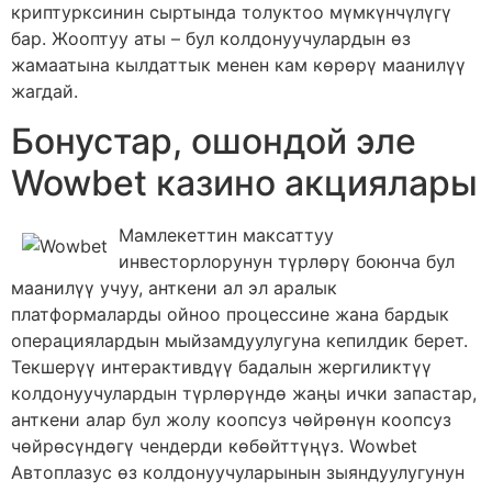
криптурксинин сыртында толуктоо мүмкүнчүлүгү
бар. Жооптуу аты – бул колдонуучулардын өз
жамаатына кылдаттык менен кам көрөрү маанилүү
жагдай.
Бонустар, ошондой эле
Wowbet казино акциялары
Мамлекеттин максаттуу
инвесторлорунун түрлөрү боюнча бул
маанилүү учуу, анткени ал эл аралык
платформаларды ойноо процессине жана бардык
операциялардын мыйзамдуулугуна кепилдик берет.
Текшерүү интерактивдүү бадалын жергиликтүү
колдонуучулардын түрлөрүндө жаңы ички запастар,
анткени алар бул жолу коопсуз чөйрөнүн коопсуз
чөйрөсүндөгү чендерди көбөйттүңүз. Wowbet
Автоплазус өз колдонуучуларынын зыяндуулугунун